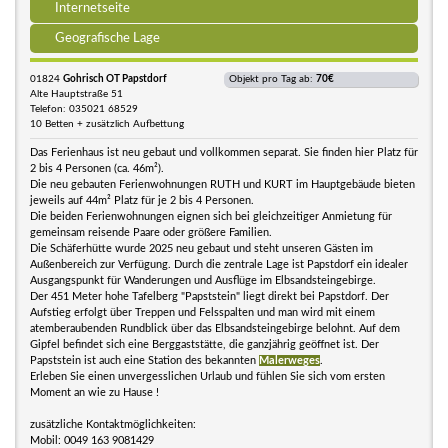
Internetseite
Geografische Lage
01824
Gohrisch OT Papstdorf
Objekt pro Tag ab:
70€
Alte Hauptstraße 51
Telefon: 035021 68529
10 Betten + zusätzlich Aufbettung
Das Ferienhaus ist neu gebaut und vollkommen separat. Sie finden hier Platz für
2 bis 4 Personen (ca. 46m²).
Die neu gebauten Ferienwohnungen RUTH und KURT im Hauptgebäude bieten
jeweils auf 44m² Platz für je 2 bis 4 Personen.
Die beiden Ferienwohnungen eignen sich bei gleichzeitiger Anmietung für
gemeinsam reisende Paare oder größere Familien.
Die Schäferhütte wurde 2025 neu gebaut und steht unseren Gästen im
Außenbereich zur Verfügung. Durch die zentrale Lage ist Papstdorf ein idealer
Ausgangspunkt für Wanderungen und Ausflüge im Elbsandsteingebirge.
Der 451 Meter hohe Tafelberg "Papststein" liegt direkt bei Papstdorf. Der
Aufstieg erfolgt über Treppen und Felsspalten und man wird mit einem
atemberaubenden Rundblick über das Elbsandsteingebirge belohnt. Auf dem
Gipfel befindet sich eine Berggaststätte, die ganzjährig geöffnet ist. Der
Papststein ist auch eine Station des bekannten
Malerweges
.
Erleben Sie einen unvergesslichen Urlaub und fühlen Sie sich vom ersten
Moment an wie zu Hause !
zusätzliche Kontaktmöglichkeiten:
Mobil: 0049 163 9081429