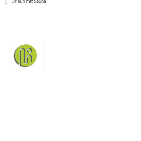
Urlaub mit Sauna
Das Elbsandsteingebirge mit
seinem Nationalpark Sächsische
Schweiz und dem Nationalpark
Böhmische Schweiz sind ein
Eldorado für Wanderer und
Aktivurlauber. Hier finden Sie Informationen zum
Wandern, Klettern, Biken, Boofen, Wassersport und
vieles mehr.
Sie finden bei uns auch die passende Unterkunft im
Hotel, einer Pension, einem Ferienhaus, einer
Ferienwohnung oder auf einem Campingplatz.