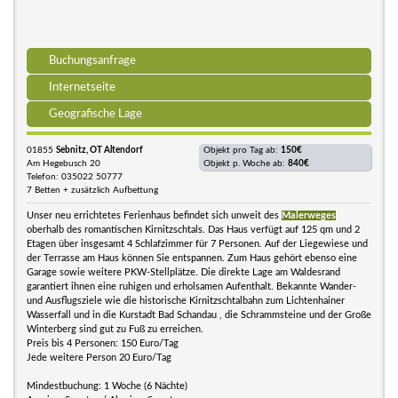
Buchungsanfrage
Internetseite
Geografische Lage
01855
Sebnitz, OT Altendorf
Objekt pro Tag ab:
150€
Am Hegebusch 20
Objekt p. Woche ab:
840€
Telefon: 035022 50777
7 Betten + zusätzlich Aufbettung
Unser neu errichtetes Ferienhaus befindet sich unweit des
Malerweges
oberhalb des romantischen Kirnitzschtals. Das Haus verfügt auf 125 qm und 2
Etagen über insgesamt 4 Schlafzimmer für 7 Personen. Auf der Liegewiese und
der Terrasse am Haus können Sie entspannen. Zum Haus gehört ebenso eine
Garage sowie weitere PKW-Stellplätze. Die direkte Lage am Waldesrand
garantiert ihnen eine ruhigen und erholsamen Aufenthalt. Bekannte Wander-
und Ausflugsziele wie die historische Kirnitzschtalbahn zum Lichtenhainer
Wasserfall und in die Kurstadt Bad Schandau , die Schrammsteine und der Große
Winterberg sind gut zu Fuß zu erreichen.
Preis bis 4 Personen: 150 Euro/Tag
Jede weitere Person 20 Euro/Tag
Mindestbuchung: 1 Woche (6 Nächte)