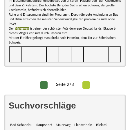
im Elbsandsteingebirge, eingebettet von unseren "Hausbergen" der Kaiserkrone
und dem Zirkelstein. Der höchste Berg der Sächsischen Schweiz, der große
Zschirnstein, befindet sich ebenfalls hier.
Ruhe und Entspannung sind hier Programm. Durch die gute Anbindung an Bus
und Bahn erreichen die meisten Sehenswürdigkeiten problemlos auch ohne
PKW.
Der
Malerweg
ist einer der schönsten Wanderwege Deutschlands. Etappe 6
dieses Weges verläuft durch unseren Ort.
Mit der Elbfähre gelangt man direkt nach Hrensko, dem Tor zur Böhmischen
Schweiz.
Seite 2/3
Suchvorschläge
Bad Schandau
Saupsdorf
Malerweg
Lichtenhain
Bielatal