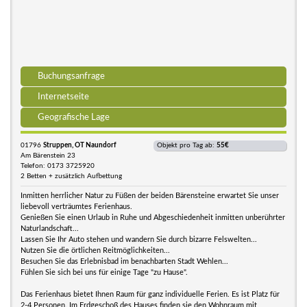
Buchungsanfrage
Internetseite
Geografische Lage
01796
Struppen, OT Naundorf
Objekt pro Tag ab:
55€
Am Bärenstein 23
Telefon: 0173 3725920
2 Betten + zusätzlich Aufbettung
Inmitten herrlicher Natur zu Füßen der beiden Bärensteine erwartet Sie unser
liebevoll verträumtes Ferienhaus.
Genießen Sie einen Urlaub in Ruhe und Abgeschiedenheit inmitten unberührter
Naturlandschaft...
Lassen Sie Ihr Auto stehen und wandern Sie durch bizarre Felswelten...
Nutzen Sie die örtlichen Reitmöglichkeiten...
Besuchen Sie das Erlebnisbad im benachbarten Stadt Wehlen...
Fühlen Sie sich bei uns für einige Tage "zu Hause".
Das Ferienhaus bietet Ihnen Raum für ganz individuelle Ferien. Es ist Platz für
2-4 Personen. Im Erdgeschoß des Hauses finden sie den Wohnraum mit