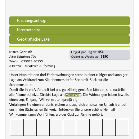
Buchungsanfrage
Internetseite
Geografische Lage
01824
Gohrisch
Objekt pro Tag ab:
45€
Alter Schulweg 70b
Objekt p. Woche ab:
315€
Telefon: 035028 80553
6 Betten + zusätzlich Aufbettung
Unser Haus mit den drei Ferienwohnungen steht in einer ruhiger und sonniger
Lage am Waldrand zum Kleinhennersdorfer Stein mit Blick auf die
Schrammsteine.
Damit Sie Ihren Aufenthalt bei uns ganzjährig genießen können, sind natürlich
alle Räume beheizt. Direkte Lage am
Malerweg
. Die Wohnungen haben jeweils
einen sep. Eingang. Wir vermieten ganzjährig.
Verbringen Sie einen erlebnisreichen und zugleich erholsamen Urlaub hier bei
uns in der Sächsischen Schweiz. Entdecken Sie unsere schöne Heimat!
Willkommen zum Wohlfühlen, wo der Gast zur Familie gehört.