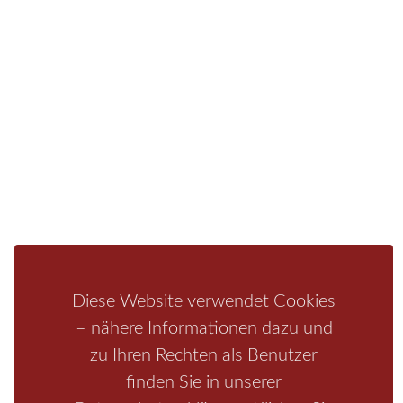
Fragen/Antworten
Hotel
Infos zur Region
Pension
Mediathek
Ferienwohnung
Unterkunft
Ferienhaus
Aktivitäten
Camping
Bastei
Malerweg
Nationalpark
Affensteine
Schrammsteine
Weiße Flotte
Bad Schandau
Wehlen
Rathen
Hohnstein
Königstein
Kirnitzschtal
Wellness
Boofen
Mediathek
Diese Website verwendet Cookies
– nähere Informationen dazu und
zu Ihren Rechten als Benutzer
finden Sie in unserer