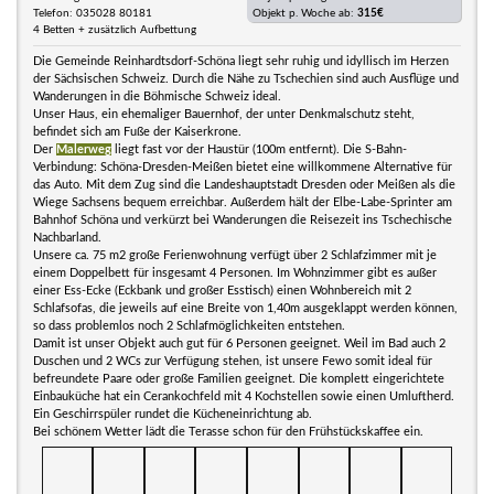
Telefon: 035028 80181
Objekt p. Woche ab:
315€
4 Betten + zusätzlich Aufbettung
Die Gemeinde Reinhardtsdorf-Schöna liegt sehr ruhig und idyllisch im Herzen
der Sächsischen Schweiz. Durch die Nähe zu Tschechien sind auch Ausflüge und
Wanderungen in die Böhmische Schweiz ideal.
Unser Haus, ein ehemaliger Bauernhof, der unter Denkmalschutz steht,
befindet sich am Fuße der Kaiserkrone.
Der
Malerweg
liegt fast vor der Haustür (100m entfernt). Die S-Bahn-
Verbindung: Schöna-Dresden-Meißen bietet eine willkommene Alternative für
das Auto. Mit dem Zug sind die Landeshauptstadt Dresden oder Meißen als die
Wiege Sachsens bequem erreichbar. Außerdem hält der Elbe-Labe-Sprinter am
Bahnhof Schöna und verkürzt bei Wanderungen die Reisezeit ins Tschechische
Nachbarland.
Unsere ca. 75 m2 große Ferienwohnung verfügt über 2 Schlafzimmer mit je
einem Doppelbett für insgesamt 4 Personen. Im Wohnzimmer gibt es außer
einer Ess-Ecke (Eckbank und großer Esstisch) einen Wohnbereich mit 2
Schlafsofas, die jeweils auf eine Breite von 1,40m ausgeklappt werden können,
so dass problemlos noch 2 Schlafmöglichkeiten entstehen.
Damit ist unser Objekt auch gut für 6 Personen geeignet. Weil im Bad auch 2
Duschen und 2 WCs zur Verfügung stehen, ist unsere Fewo somit ideal für
befreundete Paare oder große Familien geeignet. Die komplett eingerichtete
Einbauküche hat ein Cerankochfeld mit 4 Kochstellen sowie einen Umluftherd.
Ein Geschirrspüler rundet die Kücheneinrichtung ab.
Bei schönem Wetter lädt die Terasse schon für den Frühstückskaffee ein.