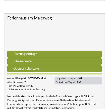
Ferienhaus am Malerweg
Buchungsanfrage
Internetseite
Geografische Lage
01824
Königstein / OT Pfaffendorf
Doppelzi. p. Tag ab:
40€
Alter Schulweg 7
Objekt pro Tag ab:
45€
Telefon: 035021 67467
12 Betten + zusätzlich Aufbettung
Neu errichtetes Haus in ruhiger, landschaftlich schöner Lage mit Blick zur
Festung Königstein und Panoramablick zum Pfaffenstein. Modern und
komfortabel eingerichtete Zimmer, Wohnküche u. Zubehör, gemütl. Sitzecke
mit Grillmöglichkeit, Parkplatz im Grundstück vorhanden.