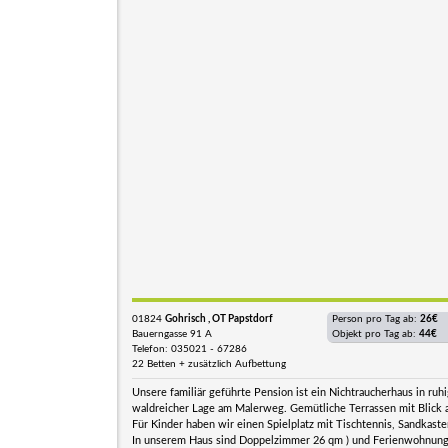
01824
Gohrisch , OT Papstdorf
Person pro Tag ab:
26€
Bauerngasse 91 A
Objekt pro Tag ab:
44€
Telefon: 035021 - 67286
22 Betten + zusätzlich Aufbettung
Unsere familiär geführte Pension ist ein Nichtraucherhaus in ruh
waldreicher Lage am Malerweg. Gemütliche Terrassen mit Blick a
Für Kinder haben wir einen Spielplatz mit Tischtennis, Sandkast
In unserem Haus sind Doppelzimmer 26 qm ) und Ferienwohnungen