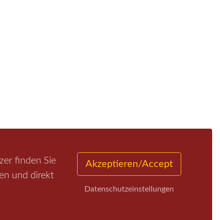
er finden Sie
Akzeptieren/Accept
en und direkt
Datenschutzeinstellungen