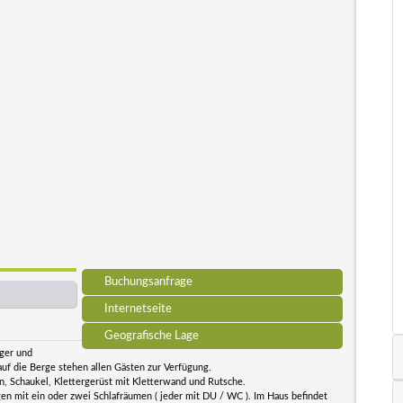
Buchungsanfrage
Internetseite
Geografische Lage
iger und
uf die Berge stehen allen Gästen zur Verfügung.
en, Schaukel, Klettergerüst mit Kletterwand und Rutsche.
 mit ein oder zwei Schlafräumen ( jeder mit DU / WC ). Im Haus befindet