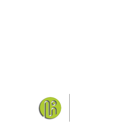
Das Elbsandsteingebirge
Nationalpark Böhmische Sch
Hier finden Sie Informatio
Sie finden bei uns auch die passende Unterk