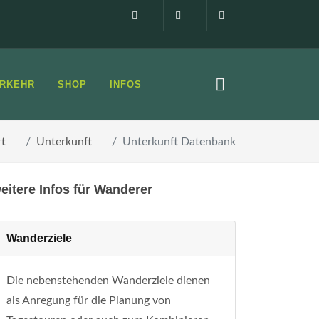
Impressum
0160 99873408
info@elbsandste
RKEHR
SHOP
INFOS
rt
Unterkunft
Unterkunft Datenbank
eitere Infos für Wanderer
Wanderziele
Die nebenstehenden Wanderziele dienen
als Anregung für die Planung von