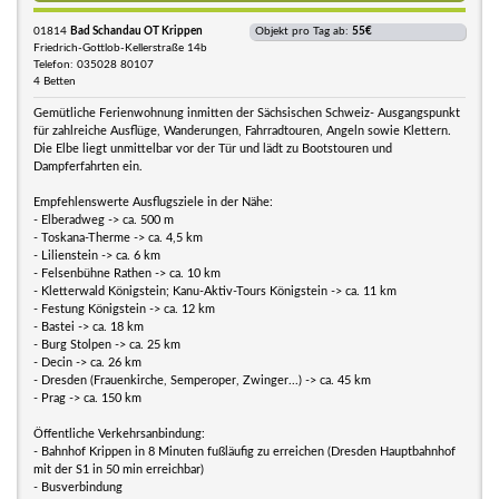
01814
Bad Schandau OT Krippen
Objekt pro Tag ab:
55€
Friedrich-Gottlob-Kellerstraße 14b
Telefon: 035028 80107
4 Betten
Gemütliche Ferienwohnung inmitten der Sächsischen Schweiz- Ausgangspunkt
für zahlreiche Ausflüge, Wanderungen, Fahrradtouren, Angeln sowie Klettern.
Die Elbe liegt unmittelbar vor der Tür und lädt zu Bootstouren und
Dampferfahrten ein.
Empfehlenswerte Ausflugsziele in der Nähe:
- Elberadweg -> ca. 500 m
- Toskana-Therme -> ca. 4,5 km
- Lilienstein -> ca. 6 km
- Felsenbühne Rathen -> ca. 10 km
- Kletterwald Königstein; Kanu-Aktiv-Tours Königstein -> ca. 11 km
- Festung Königstein -> ca. 12 km
- Bastei -> ca. 18 km
- Burg Stolpen -> ca. 25 km
- Decin -> ca. 26 km
- Dresden (Frauenkirche, Semperoper, Zwinger...) -> ca. 45 km
- Prag -> ca. 150 km
Öffentliche Verkehrsanbindung:
- Bahnhof Krippen in 8 Minuten fußläufig zu erreichen (Dresden Hauptbahnhof
mit der S1 in 50 min erreichbar)
- Busverbindung