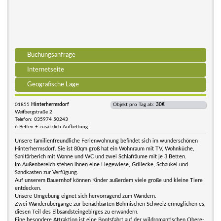
Buchungsanfrage
Internetseite
Geografische Lage
01855
Hinterhermsdorf
Objekt pro Tag ab:
30€
Weifbergstraße 2
Telefon: 035974 50243
6 Betten + zusätzlich Aufbettung
Unsere familienfreundliche Ferienwohnung befindet sich im wunderschönen
Hinterhermsdorf. Sie ist 80qm groß hat ein Wohnraum mit TV, Wohnküche,
Sanitärberich mit Wanne und WC und zwei Schlafräume mit je 3 Betten.
Im Außenbereich stehen ihnen eine Liegewiese, Grillecke, Schaukel und
Sandkasten zur Verfügung.
Auf unserem Bauernhof können Kinder außerdem viele große und kleine Tiere
entdecken.
Unsere Umgebung eignet sich hervorragend zum Wandern.
Zwei Wanderübergänge zur benachbarten Böhmischen Schweiz ermöglichen es,
diesen Teil des Elbsandsteingebirges zu erwandern.
Eine besondere Attraktion ist eine Bootsfahrt auf der wildromantischen Obere-