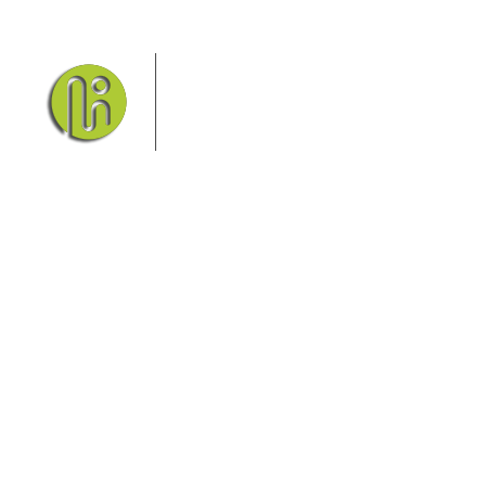
Das Elbsandsteingebirge mit
seinem Nationalpark Sächsische
Schweiz und dem Nationalpark
Böhmische Schweiz sind ein
Eldorado für Wanderer und
Aktivurlauber. Hier finden Sie Informationen zum
Wandern, Klettern, Biken, Boofen, Wassersport und
vieles mehr.
Sie finden bei uns auch die passende Unterkunft im
Hotel, einer Pension, einem Ferienhaus, einer
Ferienwohnung oder auf einem Campingplatz.
Fragen/Antworten
Hotel