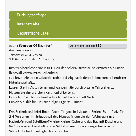
Buchungsanfrage
Internetseite
Geografische Lage
01796
Struppen, OT Naundorf
Objekt pro Tag ab:
55€
Am Bärenstein 23
Telefon: 0173 3725920
2 Betten + zusätzlich Aufbettung
Inmitten herrlicher Natur zu Füßen der beiden Bärensteine erwartet Sie unser
liebevoll verträumtes Ferienhaus.
Genießen Sie einen Urlaub in Ruhe und Abgeschiedenheit inmitten unberührter
Naturlandschaft...
Lassen Sie Ihr Auto stehen und wandern Sie durch bizarre Felswelten...
Nutzen Sie die örtlichen Reitmöglichkeiten...
Besuchen Sie das Erlebnisbad im benachbarten Stadt Wehlen...
Fühlen Sie sich bei uns für einige Tage "zu Hause".
Das Ferienhaus bietet Ihnen Raum für ganz individuelle Ferien. Es ist Platz für
2-4 Personen. Im Erdgeschoß des Hauses finden sie den Wohnraum mit
Kachelofen und Satelliten-TV, eine kleine Küche und das Bad mit Dusche und
WC. Im oberen Geschoß ist das Schlafzimmer. Eine sonnige Terrasse mit
Sitzecke befindet sich gleich vor der Tür.