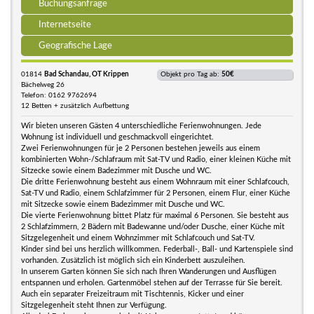
Buchungsanfrage
Internetseite
Geografische Lage
01814
Bad Schandau, OT Krippen
Objekt pro Tag ab:
50€
Bächelweg 26
Telefon: 0162 9762694
12 Betten + zusätzlich Aufbettung
Wir bieten unseren Gästen 4 unterschiedliche Ferienwohnungen. Jede
Wohnung ist individuell und geschmackvoll eingerichtet.
Zwei Ferienwohnungen für je 2 Personen bestehen jeweils aus einem
kombinierten Wohn-/Schlafraum mit Sat-TV und Radio, einer kleinen Küche mit
Sitzecke sowie einem Badezimmer mit Dusche und WC.
Die dritte Ferienwohnung besteht aus einem Wohnraum mit einer Schlafcouch,
Sat-TV und Radio, einem Schlafzimmer für 2 Personen, einem Flur, einer Küche
mit Sitzecke sowie einem Badezimmer mit Dusche und WC.
Die vierte Ferienwohnung bittet Platz für maximal 6 Personen. Sie besteht aus
2 Schlafzimmern, 2 Bädern mit Badewanne und/oder Dusche, einer Küche mit
Sitzgelegenheit und einem Wohnzimmer mit Schlafcouch und Sat-TV.
Kinder sind bei uns herzlich willkommen. Federball-, Ball- und Kartenspiele sind
vorhanden. Zusätzlich ist möglich sich ein Kinderbett auszuleihen.
In unserem Garten können Sie sich nach Ihren Wanderungen und Ausflügen
entspannen und erholen. Gartenmöbel stehen auf der Terrasse für Sie bereit.
Auch ein separater Freizeitraum mit Tischtennis, Kicker und einer
Sitzgelegenheit steht Ihnen zur Verfügung.