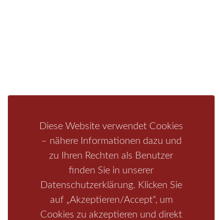
Infos zur Region
Pension
Mediathek
Ferienwohnung
Unterkunft
Ferienhaus
Aktivitäten
Camping
Bastei
Malerweg
Nationalpark
Affensteine
Schrammsteine
Weiße Flotte
Bad Schandau
Wehlen
Rathen
Hohnstein
Königstein
Kirnitzschtal
Wellness
Boofen
Mediathek
Diese Website verwendet Cookies
– nähere Informationen dazu und
zu Ihren Rechten als Benutzer
finden Sie in unserer
Datenschutzerklärung. Klicken Sie
auf „Akzeptieren/Accept“, um
Cookies zu akzeptieren und direkt