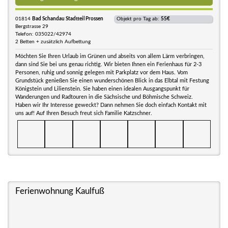
01814
Bad Schandau Stadtteil Prossen
Objekt pro Tag ab:
55€
Bergstrasse 29
Telefon: 035022/42974
2 Betten + zusätzlich Aufbettung
Möchten Sie Ihren Urlaub im Grünen und abseits von allem Lärm verbringen,
dann sind Sie bei uns genau richtig. Wir bieten Ihnen ein Ferienhaus für 2-3
Personen, ruhig und sonnig gelegen mit Parkplatz vor dem Haus. Vom
Grundstück genießen Sie einen wunderschönen Blick in das Elbtal mit Festung
Königstein und Lilienstein. Sie haben einen idealen Ausgangspunkt für
Wanderungen und Radtouren in die Sächsische und Böhmische Schweiz.
Haben wir Ihr Interesse geweckt? Dann nehmen Sie doch einfach Kontakt mit
uns auf! Auf Ihren Besuch freut sich Familie Katzschner.
Ferienwohnung Kaulfuß