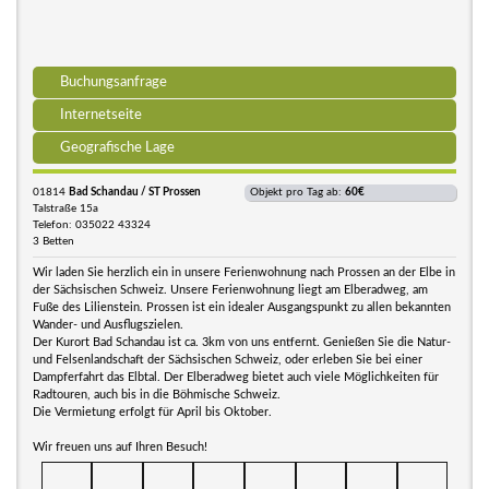
Buchungsanfrage
Internetseite
Geografische Lage
01814
Bad Schandau / ST Prossen
Objekt pro Tag ab:
60€
Talstraße 15a
Telefon: 035022 43324
3 Betten
Wir laden Sie herzlich ein in unsere Ferienwohnung nach Prossen an der Elbe in
der Sächsischen Schweiz. Unsere Ferienwohnung liegt am Elberadweg, am
Fuße des Lilienstein. Prossen ist ein idealer Ausgangspunkt zu allen bekannten
Wander- und Ausflugszielen.
Der Kurort Bad Schandau ist ca. 3km von uns entfernt. Genießen Sie die Natur-
und Felsenlandschaft der Sächsischen Schweiz, oder erleben Sie bei einer
Dampferfahrt das Elbtal. Der Elberadweg bietet auch viele Möglichkeiten für
Radtouren, auch bis in die Böhmische Schweiz.
Die Vermietung erfolgt für April bis Oktober.
Wir freuen uns auf Ihren Besuch!