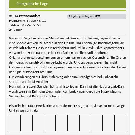
Geografische Lage
01814
Rathmannsdorf
Objekt pro Tag ab:
89€
Hohnsteiner Straße 9 & 11
Telefon: 01755259158
24 Betten
Wo einst Züge hielten, um Menschen auf Reisen zu schicken, beginnt heute
eine andere Art von Reise: die in den Urlaub. Das ehemalige Bahnhofsgebäude
wurde mit feinem Gespür für Architektur und Stil in 7 exklusive Appartements
verwandelt. Hohe Räume, edle Oberflächen und liebevoll erhaltene
Originalelemente verschmelzen zu einem harmonischen Gesamtbild. Ein Ort, an
dem Geschichte stilvoll neu gedacht wurde. Und als besonderes Highlight
können Sie hier auch auf Ihrer eigenen Terrasse entspannen. Gästekinder lieben
den Spielplatz direkt am Haus.
Für Wanderungen auf dem Malerweg oder zum Brandgebiet bei Hohnstein
startet man direkt von hier.
Nur noch alle zwei Stunden hält am historischen Bahnhof die Nationalpark-Bahn
– wahlweise in Richtung Děčín oder Rumburk - quer durch die Nationalparks
Sächsische und Böhmische Schweiz.
Historisches Mauerwerk trifft auf modernes Design, alte Gleise auf neue Wege.
Und mitten drin: du.