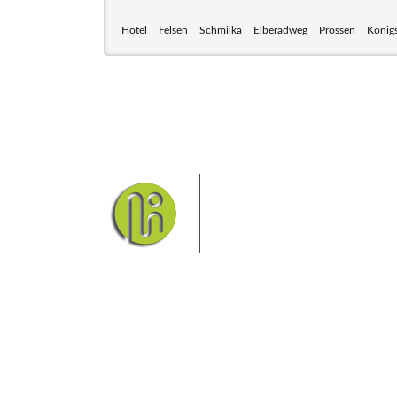
Hotel
Felsen
Schmilka
Elberadweg
Prossen
Königs
Das Elbsandsteingebirge
Nationalpark Böhmische Sch
Hier finden Sie Informatio
Sie finden bei uns auch die passende Unterk
Ferienwohnung od