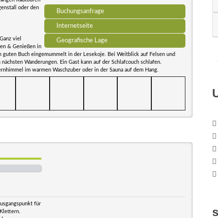
enstall oder den
Buchungsanfrage
Internetseite
Ganz viel
Geografische Lage
en & Genießen in
m guten Buch eingemummelt in der Lesekoje. Bei Weitblick auf Felsen und
 nächsten Wanderungen. Ein Gast kann auf der Schlafcouch schlafen.
ernhimmel im warmen Waschzuber oder in der Sauna auf dem Hang.
usgangspunkt für
Klettern.