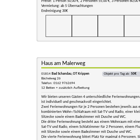
Preise: 1 Person 50,00 €, 2 Personen 55,00 €, 3 Personen 60,00 
Vermietung: ab 5 Übernachtungen
Endreinigung 30€
Haus am Malerweg
01814
Bad Schandau, OT Krippen
Objekt pro Tag ab:
50€
Bächelweg 26
Telefon: 0162 9762694
12 Betten + zusätzlich Aufbettung
Wir bieten unseren Gästen 4 unterschiedliche Ferienwohnunge
ist individuell und geschmackvoll eingerichtet.
Zwei Ferienwohnungen für je 2 Personen bestehen jeweils aus 
kombinierten Wohn-/Schlafraum mit Sat-TV und Radio, einer kle
Sitzecke sowie einem Badezimmer mit Dusche und WC.
Die dritte Ferienwohnung besteht aus einem Wohnraum mit einer
Sat-TV und Radio, einem Schlafzimmer für 2 Personen, einem Flu
mit Sitzecke sowie einem Badezimmer mit Dusche und WC.
Die vierte Ferienwohnung bittet Platz für maximal 6 Personen. S