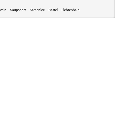
tein
Saupsdorf
Kamenice
Bastei
Lichtenhain
 mit seinem Nationalpark Sächsische Schweiz und dem
weiz sind ein Eldorado für Wanderer und Aktivurlauber.
nen zum Wandern, Klettern, Biken, Boofen, Wassersport
und vieles mehr.
unft im Hotel, einer Pension, einem Ferienhaus, einer
er auf einem Campingplatz.