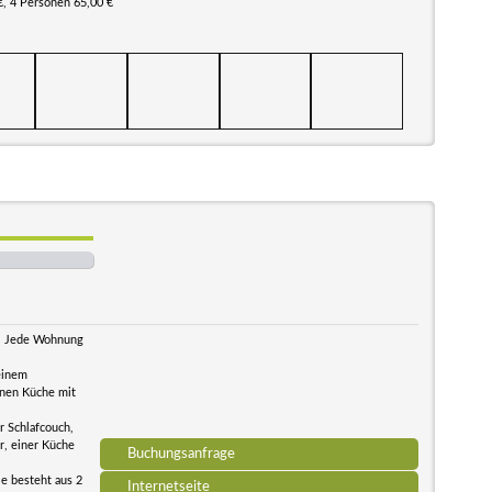
€, 4 Personen 65,00 €
n. Jede Wohnung
einem
inen Küche mit
 Schlafcouch,
r, einer Küche
Buchungsanfrage
ie besteht aus 2
Internetseite