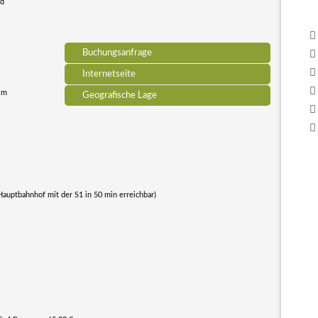
nd
Buchungsanfrage
Internetseite
 km
Geografische Lage
Hauptbahnhof mit der S1 in 50 min erreichbar)