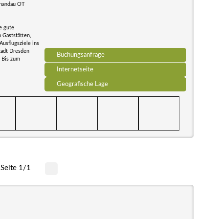
chandau OT
e gute
 Gaststätten,
usflugsziele ins
stadt Dresden
Buchungsanfrage
 Bis zum
Internetseite
Geografische Lage
Seite 1/1