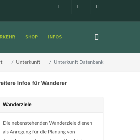
Impressum
0160 99873408
info@elbsandste
RKEHR
SHOP
INFOS
rt
Unterkunft
Unterkunft Datenbank
eitere Infos für Wanderer
Wanderziele
Die nebenstehenden Wanderziele dienen
als Anregung für die Planung von