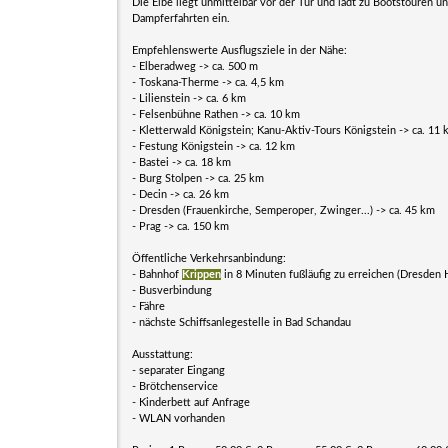
Die Elbe liegt unmittelbar vor der Tür und lädt zu Bootstouren u
Dampferfahrten ein.
Empfehlenswerte Ausflugsziele in der Nähe:
- Elberadweg -> ca. 500 m
- Toskana-Therme -> ca. 4,5 km
- Lilienstein -> ca. 6 km
- Felsenbühne Rathen -> ca. 10 km
- Kletterwald Königstein; Kanu-Aktiv-Tours Königstein -> ca. 11
- Festung Königstein -> ca. 12 km
- Bastei -> ca. 18 km
- Burg Stolpen -> ca. 25 km
- Decin -> ca. 26 km
- Dresden (Frauenkirche, Semperoper, Zwinger...) -> ca. 45 km
- Prag -> ca. 150 km
Öffentliche Verkehrsanbindung:
- Bahnhof
Krippen
in 8 Minuten fußläufig zu erreichen (Dresden 
- Busverbindung
- Fähre
- nächste Schiffsanlegestelle in Bad Schandau
Ausstattung:
- separater Eingang
- Brötchenservice
- Kinderbett auf Anfrage
- WLAN vorhanden