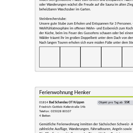
oder Wanderungen wächst die Freude auf die Sauna im alten Zieg
beheizbaren Waschzuber im Garten.
Steinbrecherstube:
Unsere gute Stube zum Erholen und Entspannen für 3 Personen. 
Wohlfühlatmosphäre im offenen Wohn- und Essbereich zum Koch
der Küche, beim ins Feuer des Gussofens schauen oder bei eine
Wälder träumt ihr im großen Doppelbett unter dem Dach von den
Nach langen Touren erholen sich eure müden Füße unter dem St
Ferienwohnung Henker
01814
Bad Schandau OT Krippen
Objekt pro Tag ab:
55€
Friedrich-Gottlob-Kellerstraße 14b
Telefon: 035028 80107
4 Betten
Gemütliche Ferienwohnung inmitten der Sächsischen Schweiz- A
zahlreiche Ausflüge, Wanderungen, Fahrradtouren, Angeln sowie 