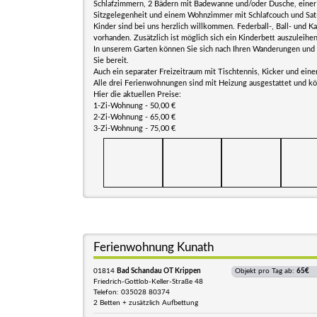
Schlafzimmern, 2 Bädern mit Badewanne und/oder Dusche, einer
Sitzgelegenheit und einem Wohnzimmer mit Schlafcouch und Sat
Kinder sind bei uns herzlich willkommen. Federball-, Ball- und Ka
vorhanden. Zusätzlich ist möglich sich ein Kinderbett auszuleihen
In unserem Garten können Sie sich nach Ihren Wanderungen und 
Sie bereit.
Auch ein separater Freizeitraum mit Tischtennis, Kicker und eine
Alle drei Ferienwohnungen sind mit Heizung ausgestattet und 
Hier die aktuellen Preise:
1-Zi-Wohnung - 50,00 €
2-Zi-Wohnung - 65,00 €
3-Zi-Wohnung - 75,00 €
Ferienwohnung Kunath
01814
Bad Schandau OT Krippen
Objekt pro Tag ab:
65€
Friedrich-Gottlob-Keller-Straße 48
Telefon: 035028 80374
2 Betten + zusätzlich Aufbettung