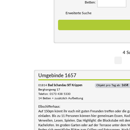
Betten:
Erweiterte Suche
4 S
Umgebinde 1657
01814
Bad Schandau StT Krippen
Objekt pro Tag ab:
165€
Berghangweg 17
Telefon: 0173 438 5330
14 Betten + zusätzlich Aufbettung
Elbschifferhaus:
Auf 150qm könnt ihr euch mit guten Freunden treffen oder die g
einladen. Bis zu 11 Personen können hier gemeinsam Essen, Koc
Verweilen, Lesen, Spielen. Das Highlight: die Blockstube mit d
Kachelofen. Im großen Garten oder auf der Terrasse unter dem
finden sich gemütliche Plätze zum Grillen und Entspannen. Nach