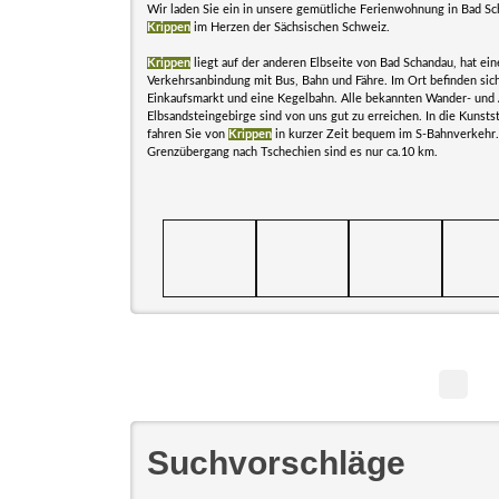
Wir laden Sie ein in unsere gemütliche Ferienwohnung in Bad S
Krippen
im Herzen der Sächsischen Schweiz.
Krippen
liegt auf der anderen Elbseite von Bad Schandau, hat ein
Verkehrsanbindung mit Bus, Bahn und Fähre. Im Ort befinden sich
Einkaufsmarkt und eine Kegelbahn. Alle bekannten Wander- und A
Elbsandsteingebirge sind von uns gut zu erreichen. In die Kunst
fahren Sie von
Krippen
in kurzer Zeit bequem im S-Bahnverkehr.
Grenzübergang nach Tschechien sind es nur ca.10 km.
Suchvorschläge