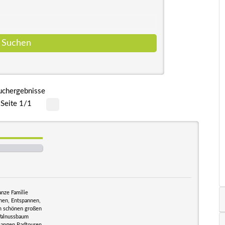
uchergebnisse
Seite 1/1
anze Familie
hen, Entspannen,
em schönen großen
 Walnussbaum
 langen Radtouren