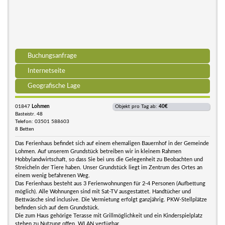
Buchungsanfrage
Internetseite
Geografische Lage
01847
Lohmen
Objekt pro Tag ab:
40€
Basteistr. 48
Telefon: 03501 588603
8 Betten
Das Ferienhaus befindet sich auf einem ehemaligen Bauernhof in der Gemeinde
Lohmen. Auf unserem Grundstück betreiben wir in kleinem Rahmen
Hobbylandwirtschaft, so dass Sie bei uns die Gelegenheit zu Beobachten und
Streicheln der Tiere haben. Unser Grundstück liegt im Zentrum des Ortes an
einem wenig befahrenen Weg.
Das Ferienhaus besteht aus 3 Ferienwohnungen für 2-4 Personen (Aufbettung
möglich). Alle Wohnungen sind mit Sat-TV ausgestattet. Handtücher und
Bettwäsche sind inclusive. Die Vermietung erfolgt ganzjährig. PKW-Stellplätze
befinden sich auf dem Grundstück.
Die zum Haus gehörige Terasse mit Grillmöglichkeit und ein Kinderspielplatz
stehen zu Nutzung offen. WLAN verfügbar.