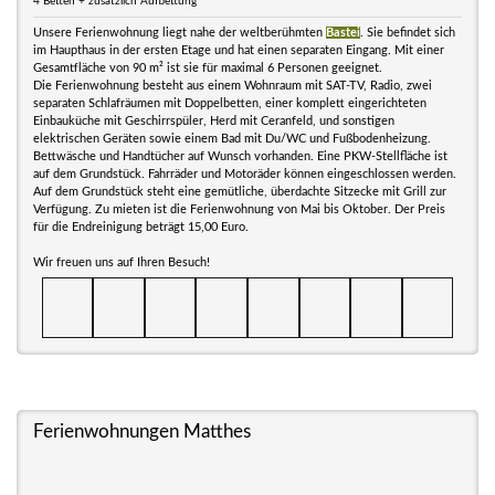
4 Betten + zusätzlich Aufbettung
Unsere Ferienwohnung liegt nahe der weltberühmten
Bastei
. Sie befindet sich
im Haupthaus in der ersten Etage und hat einen separaten Eingang. Mit einer
Gesamtfläche von 90 m² ist sie für maximal 6 Personen geeignet.
Die Ferienwohnung besteht aus einem Wohnraum mit SAT-TV, Radio, zwei
separaten Schlafräumen mit Doppelbetten, einer komplett eingerichteten
Einbauküche mit Geschirrspüler, Herd mit Ceranfeld, und sonstigen
elektrischen Geräten sowie einem Bad mit Du/WC und Fußbodenheizung.
Bettwäsche und Handtücher auf Wunsch vorhanden. Eine PKW-Stellfläche ist
auf dem Grundstück. Fahrräder und Motoräder können eingeschlossen werden.
Auf dem Grundstück steht eine gemütliche, überdachte Sitzecke mit Grill zur
Verfügung. Zu mieten ist die Ferienwohnung von Mai bis Oktober. Der Preis
für die Endreinigung beträgt 15,00 Euro.
Wir freuen uns auf Ihren Besuch!
Ferienwohnungen Matthes