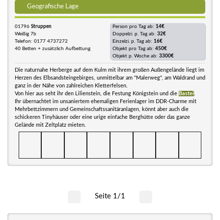
Geografische Lage
01796
Struppen
Person pro Tag ab:
14€
Weißig 7b
Doppelzi. p. Tag ab:
32€
Telefon: 0177 4737272
Einzelzi. p. Tag ab:
16€
40 Betten + zusätzlich Aufbettung
Objekt pro Tag ab:
450€
Objekt p. Woche ab:
3300€
Die naturnahe Herberge auf dem Kulm mit ihrem großen Außengelände liegt im
Herzen des Elbsandsteingebirges, unmittelbar am "Malerweg", am Waldrand und
ganz in der Nähe von zahlreichen Kletterfelsen.
Von hier aus seht ihr den Lilienstein, die Festung Königstein und die
Bastei
.
Ihr übernachtet im unsaniertem ehemaligen Ferienlager im DDR-Charme mit
Mehrbettzimmern und Gemeinschaftssanitäranlagen, könnt aber auch die
schickeren Tinyhäuser oder eine urige einfache Berghütte oder das ganze
Gelände mit Zeltplatz mieten.
Seite 1/1