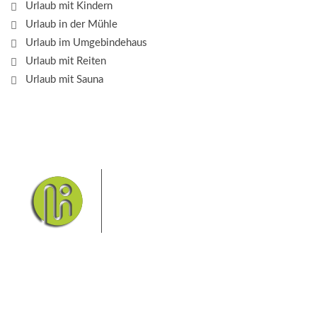
Urlaub mit Kindern
Urlaub in der Mühle
Urlaub im Umgebindehaus
Urlaub mit Reiten
Urlaub mit Sauna
Das Elbsandsteingebirge mit
seinem Nationalpark Sächsische
Schweiz und dem Nationalpark
Böhmische Schweiz sind ein
Eldorado für Wanderer und
Aktivurlauber. Hier finden Sie Informationen zum
Wandern, Klettern, Biken, Boofen, Wassersport und
vieles mehr.