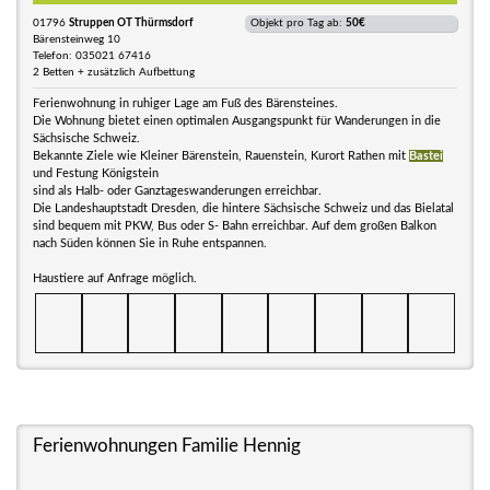
01796
Struppen OT Thürmsdorf
Objekt pro Tag ab:
50€
Bärensteinweg 10
Telefon: 035021 67416
2 Betten + zusätzlich Aufbettung
Ferienwohnung in ruhiger Lage am Fuß des Bärensteines.
Die Wohnung bietet einen optimalen Ausgangspunkt für Wanderungen in die
Sächsische Schweiz.
Bekannte Ziele wie Kleiner Bärenstein, Rauenstein, Kurort Rathen mit
Bastei
und Festung Königstein
sind als Halb- oder Ganztageswanderungen erreichbar.
Die Landeshauptstadt Dresden, die hintere Sächsische Schweiz und das Bielatal
sind bequem mit PKW, Bus oder S- Bahn erreichbar. Auf dem großen Balkon
nach Süden können Sie in Ruhe entspannen.
Haustiere auf Anfrage möglich.
Ferienwohnungen Familie Hennig