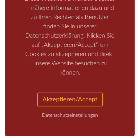
– nähere Informationen dazu und
zu Ihren Rechten als Benutzer
finden Sie in unserer
Datenschutzerklärung. Klicken Sie
auf „Akzeptieren/Accept“, um
Cookies zu akzeptieren und direkt
unsere Website besuchen zu
Start
/
Region
/
Fragen+Antworten
/
Unterkunft
/
Aktivitäten
können.
/
Kontakt
/
Impressum
Copyrights © 2026 Elbsandsteingebirge Verlag
Akzeptieren/Accept
Datenschutzeinstellungen