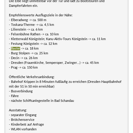
Die Elbe liegt unmittelbar vor der Tür und lädt zu Bootstouren und
Dampferfahrten ein.
Empfehlenswerte Ausflugsziele in der Nähe:
- Elberadweg -> ca. 500 m
- Toskana-Therme -> ca. 4,5 km
- Lilienstein -> ca. 6 km
- Felsenbühne Rathen -> ca. 10 km
- Kletterwald Königstein; Kanu-Aktiv-Tours Königstein -> ca. 11 km
- Festung Königstein -> ca. 12 km
-
Bastei
-> ca. 18 km
- Burg Stolpen -> ca. 25 km
- Decin -> ca. 26 km
- Dresden (Frauenkirche, Semperoper, Zwinger...) -> ca. 45 km
- Prag -> ca. 150 km
Öffentliche Verkehrsanbindung:
- Bahnhof Krippen in 8 Minuten fußläufig zu erreichen (Dresden Hauptbahnhof
mit der S1 in 50 min erreichbar)
- Busverbindung
- Fähre
- nächste Schiffsanlegestelle in Bad Schandau
Ausstattung:
- separater Eingang
- Brötchenservice
- Kinderbett auf Anfrage
- WLAN vorhanden