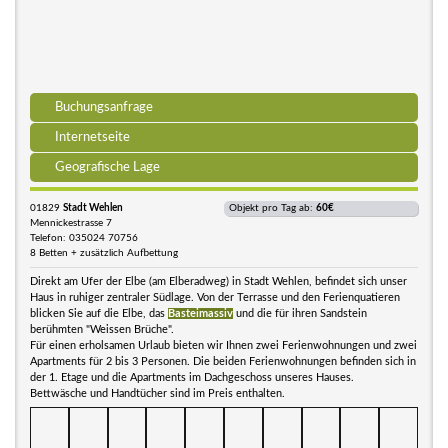
Buchungsanfrage
Internetseite
Geografische Lage
01829
Stadt Wehlen
Objekt pro Tag ab:
60€
Mennickestrasse 7
Telefon: 035024 70756
8 Betten + zusätzlich Aufbettung
Direkt am Ufer der Elbe (am Elberadweg) in Stadt Wehlen, befindet sich unser
Haus in ruhiger zentraler Südlage. Von der Terrasse und den Ferienquatieren
blicken Sie auf die Elbe, das
Basteimassiv
und die für ihren Sandstein
berühmten "Weissen Brüche".
Für einen erholsamen Urlaub bieten wir Ihnen zwei Ferienwohnungen und zwei
Apartments für 2 bis 3 Personen. Die beiden Ferienwohnungen befinden sich in
der 1. Etage und die Apartments im Dachgeschoss unseres Hauses.
Bettwäsche und Handtücher sind im Preis enthalten.