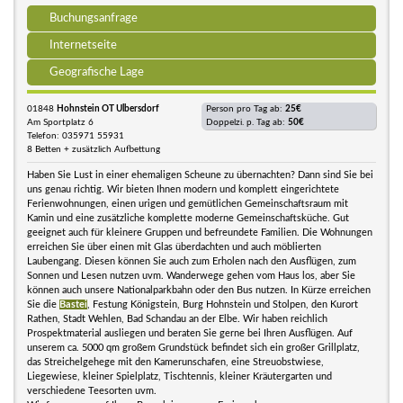
Buchungsanfrage
Internetseite
Geografische Lage
01848
Hohnstein OT Ulbersdorf
Person pro Tag ab:
25€
Am Sportplatz 6
Doppelzi. p. Tag ab:
50€
Telefon: 035971 55931
8 Betten + zusätzlich Aufbettung
Haben Sie Lust in einer ehemaligen Scheune zu übernachten? Dann sind Sie bei
uns genau richtig. Wir bieten Ihnen modern und komplett eingerichtete
Ferienwohnungen, einen urigen und gemütlichen Gemeinschaftsraum mit
Kamin und eine zusätzliche komplette moderne Gemeinschaftsküche. Gut
geeignet auch für kleinere Gruppen und befreundete Familien. Die Wohnungen
erreichen Sie über einen mit Glas überdachten und auch möblierten
Laubengang. Diesen können Sie auch zum Erholen nach den Ausflügen, zum
Sonnen und Lesen nutzen uvm. Wanderwege gehen vom Haus los, aber Sie
können auch unsere Nationalparkbahn oder den Bus nutzen. In Kürze erreichen
Sie die
Bastei
, Festung Königstein, Burg Hohnstein und Stolpen, den Kurort
Rathen, Stadt Wehlen, Bad Schandau an der Elbe. Wir haben reichlich
Prospektmaterial ausliegen und beraten Sie gerne bei Ihren Ausflügen. Auf
unserem ca. 5000 qm großem Grundstück befindet sich ein großer Grillplatz,
das Streichelgehege mit den Kamerunschafen, eine Streuobstwiese,
Liegewiese, kleiner Spielplatz, Tischtennis, kleiner Kräutergarten und
verschiedene Teesorten uvm.