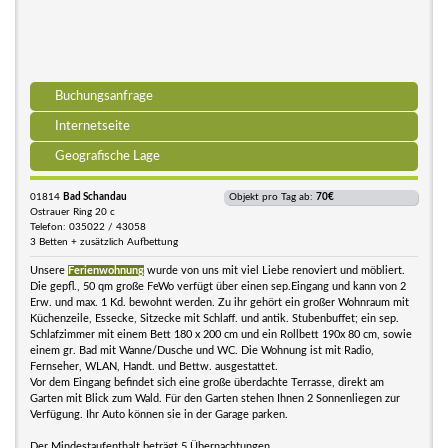
Buchungsanfrage
Internetseite
Geografische Lage
01814
Bad Schandau
Objekt pro Tag ab:
70€
Ostrauer Ring 20 c
Telefon: 035022 / 43058
3 Betten + zusätzlich Aufbettung
Unsere
Ferienwohnung
wurde von uns mit viel Liebe renoviert und möbliert.
Die gepfl., 50 qm große FeWo verfügt über einen sep.Eingang und kann von 2
Erw. und max. 1 Kd. bewohnt werden. Zu ihr gehört ein großer Wohnraum mit
Küchenzeile, Essecke, Sitzecke mit Schlaff. und antik. Stubenbuffet; ein sep.
Schlafzimmer mit einem Bett 180 x 200 cm und ein Rollbett 190x 80 cm, sowie
einem gr. Bad mit Wanne/Dusche und WC. Die Wohnung ist mit Radio,
Fernseher, WLAN, Handt. und Bettw. ausgestattet.
Vor dem Eingang befindet sich eine große überdachte Terrasse, direkt am
Garten mit Blick zum Wald. Für den Garten stehen Ihnen 2 Sonnenliegen zur
Verfügung. Ihr Auto können sie in der Garage parken.
Der Mindestaufenthalt beträgt 5 Übernachtungen.