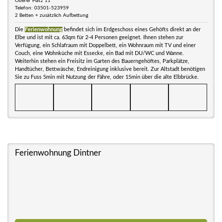
Oberer Platz 11
Telefon: 03501-523959
2 Betten + zusätzlich Aufbettung
Die
Ferienwohnung
befindet sich im Erdgeschoss eines Gehöfts direkt an der
Elbe und ist mit ca. 63qm für 2-4 Personen geeignet. Ihnen stehen zur
Verfügung, ein Schlafraum mit Doppelbett, ein Wohnraum mit TV und einer
Couch, eine Wohnküche mit Essecke, ein Bad mit DU/WC und Wanne.
Weiterhin stehen ein Freisitz im Garten des Bauerngehöftes, Parkplätze,
Handtücher, Bettwäsche, Endreinigung inklusive bereit. Zur Altstadt benötigen
Sie zu Fuss 5min mit Nutzung der Fähre, oder 15min über die alte Elbbrücke.
Ferienwohnung Dintner