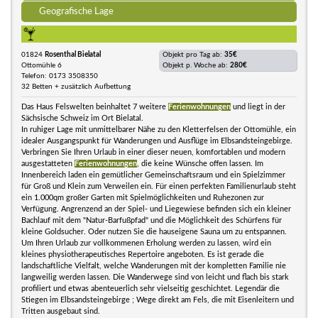
Geografische Lage
01824
Rosenthal Bielatal
Objekt pro Tag ab:
35€
Ottomühle 6
Objekt p. Woche ab:
280€
Telefon: 0173 3508350
32 Betten + zusätzlich Aufbettung
Das Haus Felswelten beinhaltet 7 weitere
Ferienwohnungen
und liegt in der
Sächsische Schweiz im Ort Bielatal.
In ruhiger Lage mit unmittelbarer Nähe zu den Kletterfelsen der Ottomühle, ein
idealer Ausgangspunkt für Wanderungen und Ausflüge im Elbsandsteingebirge.
Verbringen Sie Ihren Urlaub in einer dieser neuen, komfortablen und modern
ausgestatteten
Ferienwohnungen
, die keine Wünsche offen lassen. Im
Innenbereich laden ein gemütlicher Gemeinschaftsraum und ein Spielzimmer
für Groß und Klein zum Verweilen ein. Für einen perfekten Familienurlaub steht
ein 1.000qm großer Garten mit Spielmöglichkeiten und Ruhezonen zur
Verfügung. Angrenzend an der Spiel- und Liegewiese befinden sich ein kleiner
Bachlauf mit dem "Natur-Barfußpfad" und die Möglichkeit des Schürfens für
kleine Goldsucher. Oder nutzen Sie die hauseigene Sauna um zu entspannen.
Um Ihren Urlaub zur vollkommenen Erholung werden zu lassen, wird ein
kleines physiotherapeutisches Repertoire angeboten. Es ist gerade die
landschaftliche Vielfalt, welche Wanderungen mit der kompletten Familie nie
langweilig werden lassen. Die Wanderwege sind von leicht und flach bis stark
profiliert und etwas abenteuerlich sehr vielseitig geschichtet. Legendär die
Stiegen im Elbsandsteingebirge ; Wege direkt am Fels, die mit Eisenleitern und
Tritten ausgebaut sind.