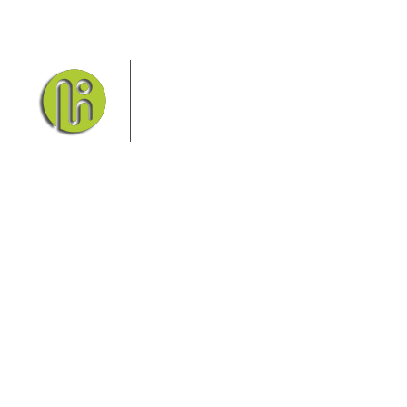
Das Elbsandsteingebirge mit
seinem Nationalpark Sächsische
Schweiz und dem Nationalpark
Böhmische Schweiz sind ein
Eldorado für Wanderer und
Aktivurlauber. Hier finden Sie Informationen zum
Wandern, Klettern, Biken, Boofen, Wassersport und
vieles mehr.
Sie finden bei uns auch die passende Unterkunft im
Hotel, einer Pension, einem Ferienhaus, einer
Ferienwohnung oder auf einem Campingplatz.