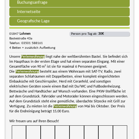
Buchungsanfrage
Internetseite
Geografische Lage
01847
Lohmen
Person pro Tag ab:
30€
Basteistraße 43a
Telefon: 03501 588161
4 Betten + zusätzlich Aufbettung
Unsere
Ferienwohnung
liegt nahe der weltberühmten Bastei. Sie befindet sich
im Haupthaus in der ersten Etage und hat einen separaten Eingang. Mit einer
Gesamtfläche von 90 m² ist sie für maximal 6 Personen geeignet.
Die
Ferienwohnung
besteht aus einem Wohnraum mit SAT-TV, Radio, zwei
separaten Schlafräumen mit Doppelbetten, einer komplett eingerichteten
Einbauküche mit Geschirrspüler, Herd mit Ceranfeld, und sonstigen
elektrischen Geräten sowie einem Bad mit Du/WC und Fußbodenheizung.
Bettwäsche und Handtücher auf Wunsch vorhanden. Eine PKW-Stellfläche ist
auf dem Grundstück. Fahrräder und Motoräder können eingeschlossen werden.
Auf dem Grundstück steht eine gemütliche, überdachte Sitzecke mit Grill zur
Verfügung. Zu mieten ist die
Ferienwohnung
von Mai bis Oktober. Der Preis
für die Endreinigung beträgt 15,00 Euro.
Wir freuen uns auf Ihren Besuch!