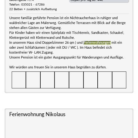
Bauerngasse 91 A
Objekt pro Tag ab:
44€
Telefon: 035021 - 67286
22 Betten + zusätzlich Aufbettung
Unsere familiär geführte Pension ist ein Nichtraucherhaus in ruhiger und
waldreicher Lage am Malerweg. Gemütliche Terrassen mit Blick auf die Berge
stehen allen Gästen zur Verfügung.
Für Kinder haben wir einen Spielplatz mit Tischtennis, Sandkasten, Schaukel,
Klettergerüst mit Kletterwand und Rutsche.
In unserem Haus sind Doppelzimmer 26 qm ) und
Ferienwohnungen
mit ein
oder zwei Schlafräumen ( jeder mit DU / WC ). Im Haus befindet sich
kostenfreier W- LAN Zugang.
Unsere Pension ist ein guter Ausgangspunkt für Wanderungen und Ausflüge.
Wir würden uns freuen Sie in unserem Haus begrüßen zu dürfen.
Ferienwohnung Nikolaus