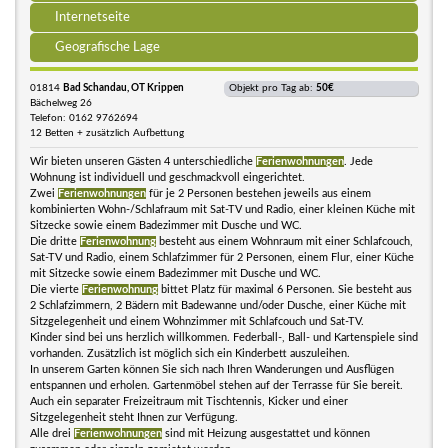
Internetseite
Geografische Lage
01814
Bad Schandau, OT Krippen
Objekt pro Tag ab:
50€
Bächelweg 26
Telefon: 0162 9762694
12 Betten + zusätzlich Aufbettung
Wir bieten unseren Gästen 4 unterschiedliche
Ferienwohnungen
. Jede
Wohnung ist individuell und geschmackvoll eingerichtet.
Zwei
Ferienwohnungen
für je 2 Personen bestehen jeweils aus einem
kombinierten Wohn-/Schlafraum mit Sat-TV und Radio, einer kleinen Küche mit
Sitzecke sowie einem Badezimmer mit Dusche und WC.
Die dritte
Ferienwohnung
besteht aus einem Wohnraum mit einer Schlafcouch,
Sat-TV und Radio, einem Schlafzimmer für 2 Personen, einem Flur, einer Küche
mit Sitzecke sowie einem Badezimmer mit Dusche und WC.
Die vierte
Ferienwohnung
bittet Platz für maximal 6 Personen. Sie besteht aus
2 Schlafzimmern, 2 Bädern mit Badewanne und/oder Dusche, einer Küche mit
Sitzgelegenheit und einem Wohnzimmer mit Schlafcouch und Sat-TV.
Kinder sind bei uns herzlich willkommen. Federball-, Ball- und Kartenspiele sind
vorhanden. Zusätzlich ist möglich sich ein Kinderbett auszuleihen.
In unserem Garten können Sie sich nach Ihren Wanderungen und Ausflügen
entspannen und erholen. Gartenmöbel stehen auf der Terrasse für Sie bereit.
Auch ein separater Freizeitraum mit Tischtennis, Kicker und einer
Sitzgelegenheit steht Ihnen zur Verfügung.
Alle drei
Ferienwohnungen
sind mit Heizung ausgestattet und können