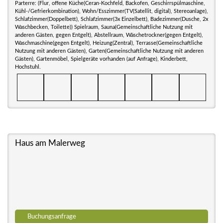
Parterre: (Flur, offene Küche(Ceran-Kochfeld, Backofen, Geschirrspülmaschine,
Kühl-/Gefrierkombination), Wohn/Esszimmer(TV(Satellit, digital), Stereoanlage),
Schlafzimmer(Doppelbett), Schlafzimmer(3x Einzelbett), Badezimmer(Dusche, 2x
Waschbecken, Toilette)) Spielraum, Sauna(Gemeinschaftliche Nutzung mit
anderen Gästen, gegen Entgelt), Abstellraum, Wäschetrockner(gegen Entgelt),
Waschmaschine(gegen Entgelt), Heizung(Zentral), Terrasse(Gemeinschaftliche
Nutzung mit anderen Gästen), Garten(Gemeinschaftliche Nutzung mit anderen
Gästen), Gartenmöbel, Spielgeräte vorhanden (auf Anfrage), Kinderbett,
Hochstuhl.
Haus am Malerweg
Buchungsanfrage