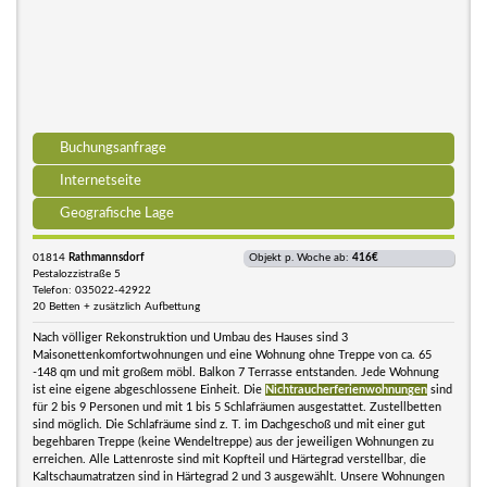
Buchungsanfrage
Internetseite
Geografische Lage
01814
Rathmannsdorf
Objekt p. Woche ab:
416€
Pestalozzistraße 5
Telefon: 035022-42922
20 Betten + zusätzlich Aufbettung
Nach völliger Rekonstruktion und Umbau des Hauses sind 3
Maisonettenkomfortwohnungen und eine Wohnung ohne Treppe von ca. 65
-148 qm und mit großem möbl. Balkon 7 Terrasse entstanden. Jede Wohnung
ist eine eigene abgeschlossene Einheit. Die
Nichtraucherferienwohnungen
sind
für 2 bis 9 Personen und mit 1 bis 5 Schlafräumen ausgestattet. Zustellbetten
sind möglich. Die Schlafräume sind z. T. im Dachgeschoß und mit einer gut
begehbaren Treppe (keine Wendeltreppe) aus der jeweiligen Wohnungen zu
erreichen. Alle Lattenroste sind mit Kopfteil und Härtegrad verstellbar, die
Kaltschaumatratzen sind in Härtegrad 2 und 3 ausgewählt. Unsere Wohnungen