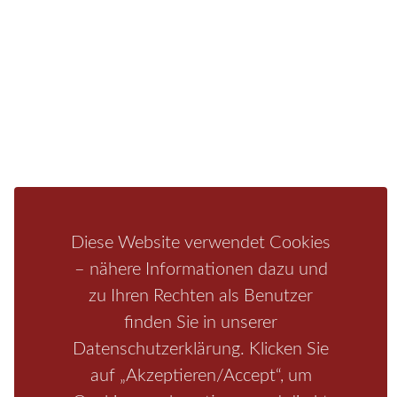
Fragen/Antworten
Hotel
Infos zur Region
Pension
Mediathek
Ferienwohnung
Unterkunft
Ferienhaus
Aktivitäten
Camping
Bastei
Malerweg
Nationalpark
Affensteine
Schrammsteine
Weiße Flotte
Bad Schandau
Wehlen
Rathen
Hohnstein
Königstein
Kirnitzschtal
Wellness
Boofen
Mediathek
Diese Website verwendet Cookies
– nähere Informationen dazu und
zu Ihren Rechten als Benutzer
finden Sie in unserer
Datenschutzerklärung. Klicken Sie
auf „Akzeptieren/Accept“, um