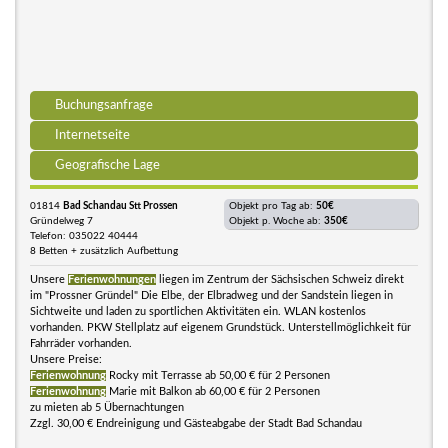
Buchungsanfrage
Internetseite
Geografische Lage
01814
Bad Schandau Stt Prossen
Objekt pro Tag ab:
50€
Gründelweg 7
Objekt p. Woche ab:
350€
Telefon: 035022 40444
8 Betten + zusätzlich Aufbettung
Unsere
Ferienwohnungen
liegen im Zentrum der Sächsischen Schweiz direkt
im "Prossner Gründel" Die Elbe, der Elbradweg und der Sandstein liegen in
Sichtweite und laden zu sportlichen Aktivitäten ein. WLAN kostenlos
vorhanden. PKW Stellplatz auf eigenem Grundstück. Unterstellmöglichkeit für
Fahrräder vorhanden.
Unsere Preise:
Ferienwohnung
Rocky mit Terrasse ab 50,00 € für 2 Personen
Ferienwohnung
Marie mit Balkon ab 60,00 € für 2 Personen
zu mieten ab 5 Übernachtungen
Zzgl. 30,00 € Endreinigung und Gästeabgabe der Stadt Bad Schandau