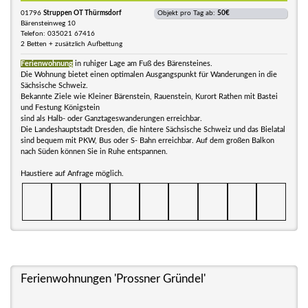
01796
Struppen OT Thürmsdorf
Objekt pro Tag ab:
50€
Bärensteinweg 10
Telefon: 035021 67416
2 Betten + zusätzlich Aufbettung
Ferienwohnung
in ruhiger Lage am Fuß des Bärensteines.
Die Wohnung bietet einen optimalen Ausgangspunkt für Wanderungen in die
Sächsische Schweiz.
Bekannte Ziele wie Kleiner Bärenstein, Rauenstein, Kurort Rathen mit Bastei
und Festung Königstein
sind als Halb- oder Ganztageswanderungen erreichbar.
Die Landeshauptstadt Dresden, die hintere Sächsische Schweiz und das Bielatal
sind bequem mit PKW, Bus oder S- Bahn erreichbar. Auf dem großen Balkon
nach Süden können Sie in Ruhe entspannen.
Haustiere auf Anfrage möglich.
Ferienwohnungen 'Prossner Gründel'