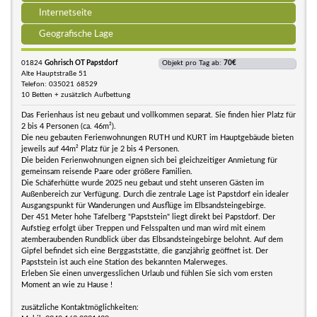
Internetseite
Geografische Lage
01824
Gohrisch OT Papstdorf
Objekt pro Tag ab:
70€
Alte Hauptstraße 51
Telefon: 035021 68529
10 Betten + zusätzlich Aufbettung
Das Ferienhaus ist neu gebaut und vollkommen separat. Sie finden hier Platz für
2 bis 4 Personen (ca. 46m²).
Die neu gebauten Ferienwohnungen RUTH und KURT im Hauptgebäude bieten
jeweils auf 44m² Platz für je 2 bis 4 Personen.
Die beiden Ferienwohnungen eignen sich bei gleichzeitiger Anmietung für
gemeinsam reisende Paare oder größere Familien.
Die Schäferhütte wurde 2025 neu gebaut und steht unseren Gästen im
Außenbereich zur Verfügung. Durch die zentrale Lage ist Papstdorf ein idealer
Ausgangspunkt für Wanderungen und Ausflüge im Elbsandsteingebirge.
Der 451 Meter hohe Tafelberg "Papststein" liegt direkt bei Papstdorf. Der
Aufstieg erfolgt über Treppen und Felsspalten und man wird mit einem
atemberaubenden Rundblick über das Elbsandsteingebirge belohnt. Auf dem
Gipfel befindet sich eine Berggaststätte, die ganzjährig geöffnet ist. Der
Papststein ist auch eine Station des bekannten Malerweges.
Erleben Sie einen unvergesslichen Urlaub und fühlen Sie sich vom ersten
Moment an wie zu Hause !
zusätzliche Kontaktmöglichkeiten: