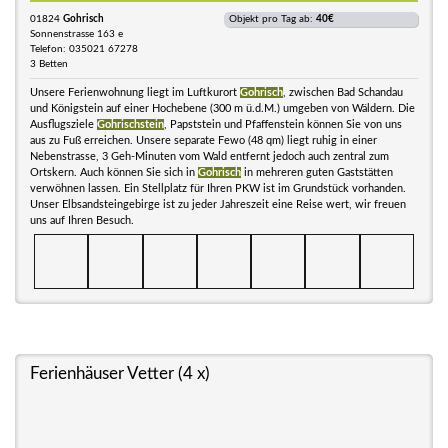
01824
Gohrisch
Objekt pro Tag ab:
40€
Sonnenstrasse 163 e
Telefon: 035021 67278
3 Betten
Unsere Ferienwohnung liegt im Luftkurort
Gohrisch
, zwischen Bad Schandau
und Königstein auf einer Hochebene (300 m ü.d.M.) umgeben von Wäldern. Die
Ausflugsziele
Gohrischstein
, Papststein und Pfaffenstein können Sie von uns
aus zu Fuß erreichen. Unsere separate Fewo (48 qm) liegt ruhig in einer
Nebenstrasse, 3 Geh-Minuten vom Wald entfernt jedoch auch zentral zum
Ortskern. Auch können Sie sich in
Gohrisch
in mehreren guten Gaststätten
verwöhnen lassen. Ein Stellplatz für Ihren PKW ist im Grundstück vorhanden.
Unser Elbsandsteingebirge ist zu jeder Jahreszeit eine Reise wert, wir freuen
uns auf Ihren Besuch.
Ferienhäuser Vetter (4 x)