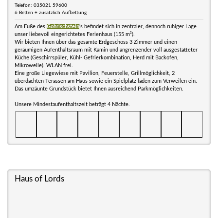
Telefon: 035021 59600
6 Betten + zusätzlich Aufbettung
Am Fuße des
Gohrischstein
's befindet sich in zentraler, dennoch ruhiger Lage
unser liebevoll eingerichtetes Ferienhaus (155 m²).
Wir bieten Ihnen über das gesamte Erdgeschoss 3 Zimmer und einen
geräumigen Aufenthaltsraum mit Kamin und angrenzender voll ausgestatteter
Küche (Geschirrspüler, Kühl- Gefrierkombination, Herd mit Backofen,
Mikrowelle). WLAN frei.
Eine große Liegewiese mit Pavilion, Feuerstelle, Grillmöglichkeit, 2
überdachten Terassen am Haus sowie ein Spielplatz laden zum Verweilen ein.
Das umzäunte Grundstück bietet Ihnen ausreichend Parkmöglichkeiten.
Unsere Mindestaufenthaltszeit beträgt 4 Nächte.
Haus of Lords