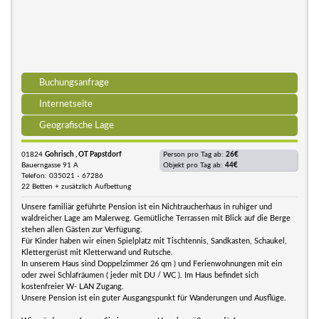
Buchungsanfrage
Internetseite
Geografische Lage
01824
Gohrisch , OT Papstdorf
Person pro Tag ab:
26€
Bauerngasse 91 A
Objekt pro Tag ab:
44€
Telefon: 035021 - 67286
22 Betten + zusätzlich Aufbettung
Unsere familiär geführte Pension ist ein Nichtraucherhaus in ruhiger und
waldreicher Lage am Malerweg. Gemütliche Terrassen mit Blick auf die Berge
stehen allen Gästen zur Verfügung.
Für Kinder haben wir einen Spielplatz mit Tischtennis, Sandkasten, Schaukel,
Klettergerüst mit Kletterwand und Rutsche.
In unserem Haus sind Doppelzimmer 26 qm ) und Ferienwohnungen mit ein
oder zwei Schlafräumen ( jeder mit DU / WC ). Im Haus befindet sich
kostenfreier W- LAN Zugang.
Unsere Pension ist ein guter Ausgangspunkt für Wanderungen und Ausflüge.