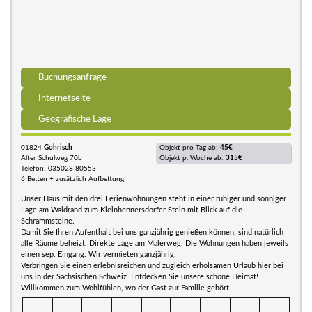
Buchungsanfrage
Internetseite
Geografische Lage
01824
Gohrisch
Objekt pro Tag ab:
45€
Alter Schulweg 70b
Objekt p. Woche ab:
315€
Telefon: 035028 80553
6 Betten + zusätzlich Aufbettung
Unser Haus mit den drei Ferienwohnungen steht in einer ruhiger und sonniger
Lage am Waldrand zum Kleinhennersdorfer Stein mit Blick auf die
Schrammsteine.
Damit Sie Ihren Aufenthalt bei uns ganzjährig genießen können, sind natürlich
alle Räume beheizt. Direkte Lage am Malerweg. Die Wohnungen haben jeweils
einen sep. Eingang. Wir vermieten ganzjährig.
Verbringen Sie einen erlebnisreichen und zugleich erholsamen Urlaub hier bei
uns in der Sächsischen Schweiz. Entdecken Sie unsere schöne Heimat!
Willkommen zum Wohlfühlen, wo der Gast zur Familie gehört.