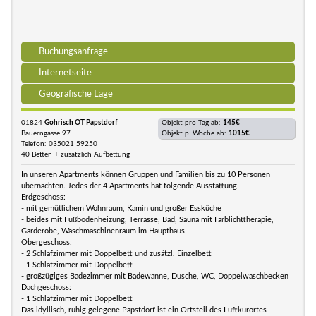
Buchungsanfrage
Internetseite
Geografische Lage
01824
Gohrisch OT Papstdorf
Objekt pro Tag ab:
145€
Bauerngasse 97
Objekt p. Woche ab:
1015€
Telefon: 035021 59250
40 Betten + zusätzlich Aufbettung
In unseren Apartments können Gruppen und Familien bis zu 10 Personen
übernachten. Jedes der 4 Apartments hat folgende Ausstattung.
Erdgeschoss:
- mit gemütlichem Wohnraum, Kamin und großer Essküche
- beides mit Fußbodenheizung, Terrasse, Bad, Sauna mit Farblichttherapie,
Garderobe, Waschmaschinenraum im Haupthaus
Obergeschoss:
- 2 Schlafzimmer mit Doppelbett und zusätzl. Einzelbett
- 1 Schlafzimmer mit Doppelbett
- großzügiges Badezimmer mit Badewanne, Dusche, WC, Doppelwaschbecken
Dachgeschoss:
- 1 Schlafzimmer mit Doppelbett
Das idyllisch, ruhig gelegene Papstdorf ist ein Ortsteil des Luftkurortes