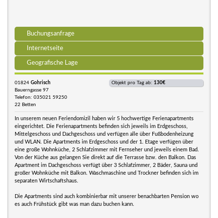
Buchungsanfrage
Internetseite
Geografische Lage
01824
Gohrisch
Objekt pro Tag ab:
130€
Bauerngasse 97
Telefon: 035021 59250
22 Betten
In unserem neuen Feriendomizil haben wir 5 hochwertige Ferienapartments
eingerichtet. Die Ferienapartments befinden sich jeweils im Erdgeschoss,
Mittelgeschoss und Dachgeschoss und verfügen alle über Fußbodenheizung
und WLAN. Die Apartments im Erdgeschoss und der 1. Etage verfügen über
eine große Wohnküche, 2 Schlafzimmer mit Fernseher und jeweils einem Bad.
Von der Küche aus gelangen Sie direkt auf die Terrasse bzw. den Balkon. Das
Apartment im Dachgeschoss verfügt über 3 Schlafzimmer, 2 Bäder, Sauna und
großer Wohnküche mit Balkon. Waschmaschine und Trockner befinden sich im
separaten Wirtschaftshaus.
Die Apartments sind auch kombinierbar mit unserer benachbarten Pension wo
es auch Frühstück gibt was man dazu buchen kann.