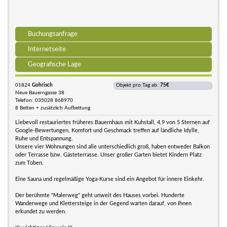
Buchungsanfrage
Internetseite
Geografische Lage
01824
Gohrisch
Objekt pro Tag ab:
75€
Neue Bauerngasse 38
Telefon: 035028 868970
8 Betten + zusätzlich Aufbettung
Liebevoll restauriertes früheres Bauernhaus mit Kuhstall, 4,9 von 5 Sternen auf
Google-Bewertungen, Komfort und Geschmack treffen auf ländliche Idylle,
Ruhe und Entspannung.
Unsere vier Wohnungen sind alle unterschiedlich groß, haben entweder Balkon
oder Terrasse bzw. Gästeterrasse. Unser großer Garten bietet Kindern Platz
zum Toben.
Eine Sauna und regelmäßige Yoga-Kurse sind ein Angebot für innere Einkehr.
Der berühmte "Malerweg" geht unweit des Hauses vorbei. Hunderte
Wanderwege und Klettersteige in der Gegend warten darauf, von Ihnen
erkundet zu werden.