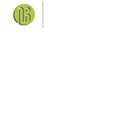
Das Elbsandsteingebirge mit
seinem Nationalpark Sächsische
Schweiz und dem Nationalpark
Böhmische Schweiz sind ein
Eldorado für Wanderer und
Aktivurlauber. Hier finden Sie Informationen zum
Wandern, Klettern, Biken, Boofen, Wassersport und
vieles mehr.
Sie finden bei uns auch die passende Unterkunft im
Hotel, einer Pension, einem Ferienhaus, einer
Ferienwohnung oder auf einem Campingplatz.
Fragen/Antworten
Hotel
Infos zur Region
Pension
Mediathek
Ferienwohnung