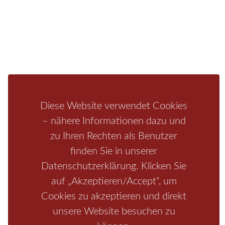
Unterkunft
Ferienhaus
Aktivitäten
Camping
Bastei
Malerweg
Nationalpark
Affensteine
Schrammsteine
Weiße Flotte
Bad Schandau
Wehlen
Rathen
Hohnstein
Königstein
Kirnitzschtal
Wellness
Boofen
Mediathek
Diese Website verwendet Cookies
– nähere Informationen dazu und
zu Ihren Rechten als Benutzer
finden Sie in unserer
Datenschutzerklärung. Klicken Sie
auf „Akzeptieren/Accept“, um
Cookies zu akzeptieren und direkt
unsere Website besuchen zu
Start
/
Region
/
Fragen+Antworten
/
Unterkunft
/
Aktivitäten
/
Kontakt
/
Impressum