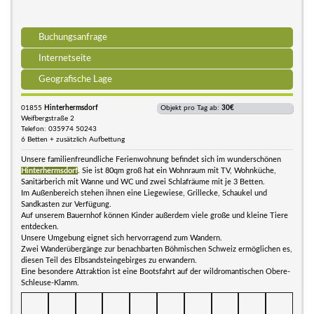
Buchungsanfrage
Internetseite
Geografische Lage
01855
Hinterhermsdorf
Objekt pro Tag ab:
30€
Weifbergstraße 2
Telefon: 035974 50243
6 Betten + zusätzlich Aufbettung
Unsere familienfreundliche Ferienwohnung befindet sich im wunderschönen
Hinterhermsdorf
. Sie ist 80qm groß hat ein Wohnraum mit TV, Wohnküche,
Sanitärberich mit Wanne und WC und zwei Schlafräume mit je 3 Betten.
Im Außenbereich stehen ihnen eine Liegewiese, Grillecke, Schaukel und
Sandkasten zur Verfügung.
Auf unserem Bauernhof können Kinder außerdem viele große und kleine Tiere
entdecken.
Unsere Umgebung eignet sich hervorragend zum Wandern.
Zwei Wanderübergänge zur benachbarten Böhmischen Schweiz ermöglichen es,
diesen Teil des Elbsandsteingebirges zu erwandern.
Eine besondere Attraktion ist eine Bootsfahrt auf der wildromantischen Obere-
Schleuse-Klamm.