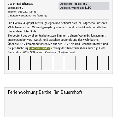
01814
Bad Schandau
Objekt pro Tag ab:
45€
Schloßberg 2
Objekt p. Woche ab:
315€
Telefon: 035022/42465
2 Betten + zusätzlich Aufbettung
Die FW (ca. 40qm)ist zentral gelegen und befindet sich im Erdgeschoß unseres
Wohnhauses. Die FW wird ganzjährig vermietet und befindet sich unmittelbar
hinter dem Hotel Sigls.
Sie besteht aus zwei zentralbeheizten Zimmern, einem Wohn-Schlafraum mit
angrenzendem WC, Wasch- und Duschgelegenheit und der Wohnküche.
Über die A 17 kommend fahren Sie auf der B 172 bis Bad Schandau (Markt) und
biegen Richtung
Hinterhermsdorf
entlang der Kirnitzsch ab bis zum o.g. Hotel.
Sie sind ca. 200 - 300 m vom Zentrum (Elbe) entfernt.
Ferienwohnung Barthel (im Bauernhof)