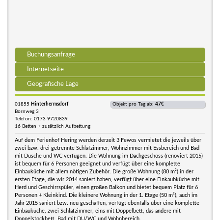
Buchungsanfrage
Internetseite
Geografische Lage
01855
Hinterhermsdorf
Objekt pro Tag ab:
47€
Bornweg 3
Telefon: 0173 9720839
16 Betten + zusätzlich Aufbettung
Auf dem Ferienhof Hering werden derzeit 3 Fewos vermietet die jeweils über
zwei bzw. drei getrennte Schlafzimmer, Wohnzimmer mit Essbereich und Bad
mit Dusche und WC verfügen. Die Wohnung im Dachgeschoss (renoviert 2015)
ist bequem für 6 Personen geeignet und verfügt über eine komplette
Einbauküche mit allem nötigen Zubehör. Die große Wohnung (80 m²) in der
ersten Etage, die wir 2014 saniert haben, verfügt über eine Einkaubküche mit
Herd und Geschirrspüler, einen großen Balkon und bietet bequem Platz für 6
Personen + Kleinkind. Die kleinere Wohnung in der 1. Etage (50 m²), auch im
Jahr 2015 saniert bzw. neu geschaffen, verfügt ebenfalls über eine komplette
Einbauküche, zwei Schlafzimmer, eins mit Doppelbett, das andere mit
Doppelstockbett, Bad mit DU/WC und Wohnbereich.