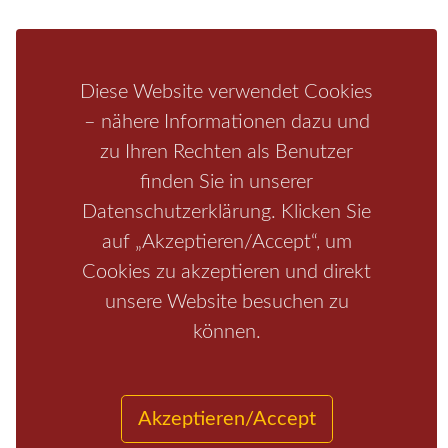
Bastei
Malerweg
Nationalpark
Affensteine
Schrammsteine
Weiße Flotte
Bad Schandau
Wehlen
Diese Website verwendet Cookies
Rathen
Hohnstein
Königstein
Kirnitzschtal
Wellness
– nähere Informationen dazu und
Boofen
Mediathek
zu Ihren Rechten als Benutzer
finden Sie in unserer
Datenschutzerklärung. Klicken Sie
auf „Akzeptieren/Accept“, um
Cookies zu akzeptieren und direkt
unsere Website besuchen zu
können.
Start
/
Region
/
Fragen+Antworten
/
Unterkunft
/
Aktivitäten
/
Kontakt
/
Impressum
Akzeptieren/Accept
Copyrights © 2026 Elbsandsteingebirge Verlag