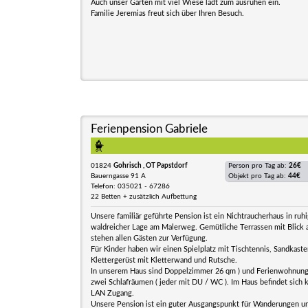
Auch unser Garten mit viel Wiese lädt zum ausruhen ein.
Familie Jeremias freut sich über Ihren Besuch.
Ferienpension Gabriele
01824
Gohrisch , OT Papstdorf
Person pro Tag ab:
26€
Bauerngasse 91 A
Objekt pro Tag ab:
44€
Telefon: 035021 - 67286
22 Betten + zusätzlich Aufbettung
Unsere familiär geführte Pension ist ein Nichtraucherhaus in ruh
waldreicher Lage am Malerweg. Gemütliche Terrassen mit Blick 
stehen allen Gästen zur Verfügung.
Für Kinder haben wir einen Spielplatz mit Tischtennis, Sandkaste
Klettergerüst mit Kletterwand und Rutsche.
In unserem Haus sind Doppelzimmer 26 qm ) und Ferienwohnung
zwei Schlafräumen ( jeder mit DU / WC ). Im Haus befindet sich 
LAN Zugang.
Unsere Pension ist ein guter Ausgangspunkt für Wanderungen un