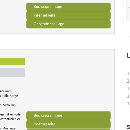
Buchungsanfrage
Internetseite
Geografische Lage
iger und
auf die Berge
n, Schaukel,
en mit ein oder
Buchungsanfrage
kostenfreier W-
Internetseite
d Ausflüge.