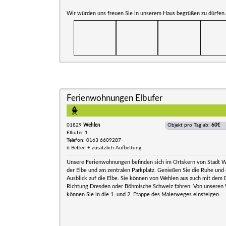
Wir würden uns freuen Sie in unserem Haus begrüßen zu dürfen.
Ferienwohnungen Elbufer
01829
Wehlen
Objekt pro Tag ab:
60€
Elbufer 1
Telefon: 0163 6609287
6 Betten + zusätzlich Aufbettung
Unsere Ferienwohnungen befinden sich im Ortskern von Stadt We
der Elbe und am zentralen Parkplatz. Genießen Sie die Ruhe und 
Ausblick auf die Elbe. Sie können von Wehlen aus auch mit dem 
Richtung Dresden oder Böhmische Schweiz fahren. Von unsere
können Sie in die 1. und 2. Etappe des Malerweges einsteigen.