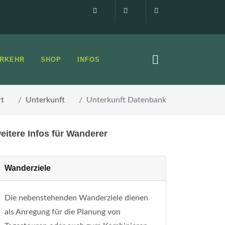
Impressum
0160 99873408
info@elbsandste
RKEHR
SHOP
INFOS
rt
Unterkunft
Unterkunft Datenbank
eitere Infos für Wanderer
Wanderziele
Die nebenstehenden Wanderziele dienen
als Anregung für die Planung von