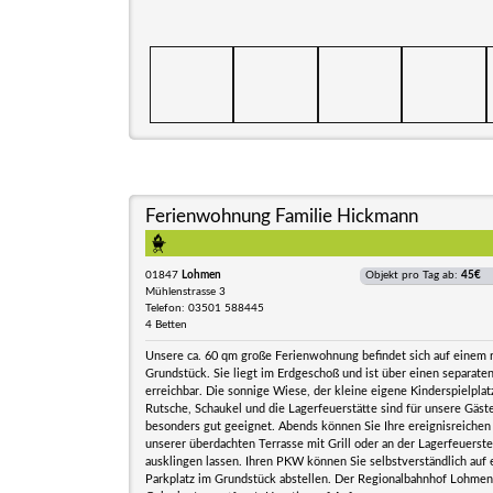
Ferienwohnung Familie Hickmann
01847
Lohmen
Objekt pro Tag ab:
45€
Mühlenstrasse 3
Telefon: 03501 588445
4 Betten
Unsere ca. 60 qm große Ferienwohnung befindet sich auf einem
Grundstück. Sie liegt im Erdgeschoß und ist über einen separate
erreichbar. Die sonnige Wiese, der kleine eigene Kinderspielplat
Rutsche, Schaukel und die Lagerfeuerstätte sind für unsere Gäst
besonders gut geeignet. Abends können Sie Ihre ereignisreichen
unserer überdachten Terrasse mit Grill oder an der Lagerfeuerste
ausklingen lassen. Ihren PKW können Sie selbstverständlich au
Parkplatz im Grundstück abstellen. Der Regionalbahnhof Lohmen