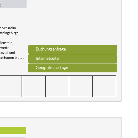
€
d Schandau.
steingebirge,
ienstein,
swerte
Buchungsanfrage
enztal und
tertouren bietet
Internetseite
Geografische Lage