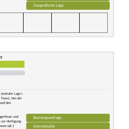
Geografische Lage
er
zentraler Lage (
 Tours). Von der
 und den
agerfeuer und
Buchungsanfrage
e zur Verfügung.
onen (ab 1
Internetseite