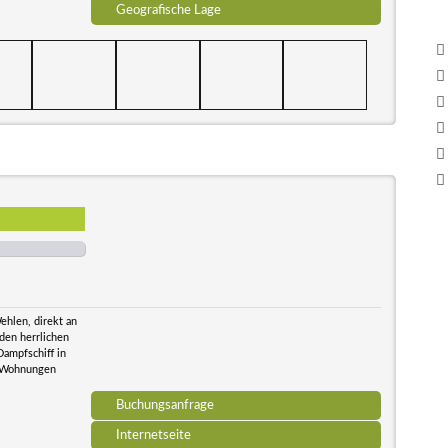
Geografische Lage
hlen, direkt an
den herrlichen
Dampfschiff in
n Wohnungen
Buchungsanfrage
Internetseite