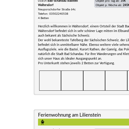
01814
Bad-Schandau Stadtteil
Objekt pro Tag ab:
35€
Waltersdorf
Objekt p. Woche ab:
245
Neuporschdorfer Straße 64c
Telefon: 03502240538
4 Betten
Herzlich willkommen in Waltersdorf, einem Ortsteil der Stadt Ba
Waltersdorf befindet sich in sehr schöner Lage mitten im Elbsand
auch bekannt als Sächsische Schweiz.
Der wohl bekannteste Tafelberg der Sächsischen Schweiz, der Lil
befindet sich in unmittelbarer Nähe. Ebenso weitere viele sehen
Ausflugsziele, wie die Bastei, Kurort Rathen, der Gamrig, das Pol
natürlich die Stadt Bad Schandau. Für Ihre Wanderungen und Klet
sich unser Haus als idealer Ausgangspunkt an.
Pro Unterkunft stehen jeweils 2 Betten zur Verfügung.
Ferienwohnung am Lilienstein