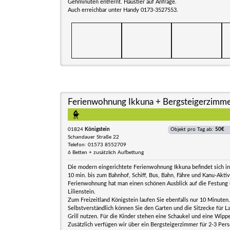
Gehminuten entfernt. Haustier auf Anfrage.
Auch erreichbar unter Handy 0173-3527553.
Ferienwohnung Ikkuna + Bergsteigerzimm
01824
Königstein
Objekt pro Tag ab:
50€
Schandauer Straße 22
Telefon: 01573 8552709
6 Betten + zusätzlich Aufbettung
Die modern eingerichtete Ferienwohnung Ikkuna befindet sich in 
10 min. bis zum Bahnhof, Schiff, Bus, Bahn, Fähre und Kanu-Aktiv
Ferienwohnung hat man einen schönen Ausblick auf die Festung
Lilienstein.
Zum Freizeitland Königstein laufen Sie ebenfalls nur 10 Minuten.
Selbstverständlich können Sie den Garten und die Sitzecke für L
Grill nutzen. Für die Kinder stehen eine Schaukel und eine Wipp
Zusätzlich verfügen wir über ein Bergsteigerzimmer für 2-3 Pers