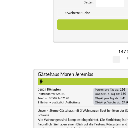
Betten:
Erweiterte Suche
147 
Gästehaus Maren Jeremias
01824
Königstein
Person pro Tag ab:
18€
Pfaffendorfer Str. 21
Doppelzi. p. Tag ab:
35€
Telefon: 035021/67120
Objekt pro Tag ab:
35€
8 Betten + zusätzlich Aufbettung
Objekt p. Woche ab:
245
Unser 4 Sterne Gästehaus mit 3 Wohnungen liegt inmitten der S
Schweiz.
Alle Wohnungen sind komplett eingerichtet. Die Einrichtung ist h
freundlich. Sie haben einen Blick auf die Festung Königstein und