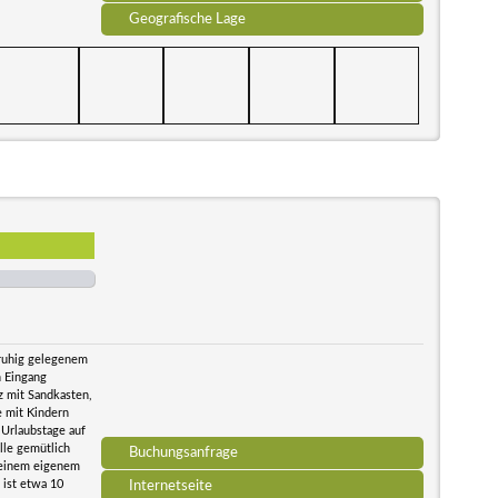
Geografische Lage
 ruhig gelegenem
n Eingang
z mit Sandkasten,
e mit Kindern
 Urlaubstage auf
lle gemütlich
Buchungsanfrage
f einem eigenem
 ist etwa 10
Internetseite