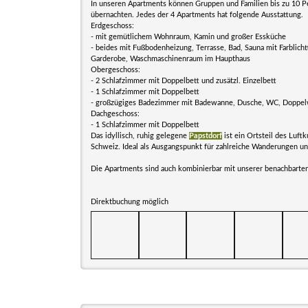
In unseren Apartments können Gruppen und Familien bis zu 10 
übernachten. Jedes der 4 Apartments hat folgende Ausstattung.
Erdgeschoss:
- mit gemütlichem Wohnraum, Kamin und großer Essküche
- beides mit Fußbodenheizung, Terrasse, Bad, Sauna mit Farblicht
Garderobe, Waschmaschinenraum im Haupthaus
Obergeschoss:
- 2 Schlafzimmer mit Doppelbett und zusätzl. Einzelbett
- 1 Schlafzimmer mit Doppelbett
- großzügiges Badezimmer mit Badewanne, Dusche, WC, Doppe
Dachgeschoss:
- 1 Schlafzimmer mit Doppelbett
Das idyllisch, ruhig gelegene
Papstdorf
ist ein Ortsteil des Luft
Schweiz. Ideal als Ausgangspunkt für zahlreiche Wanderungen un
Die Apartments sind auch kombinierbar mit unserer benachbarte
Direktbuchung möglich