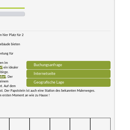
 hier Platz für 2
ebäude bieten
ietung für
ten im
Buchungsanfrage
rf
ein idealer
birge.
Internetseite
dorf
. Der
 einem
Geografische Lage
nt. Auf dem
 ist. Der Papststein ist auch eine Station des bekannten Malerweges.
om ersten Moment an wie zu Hause !