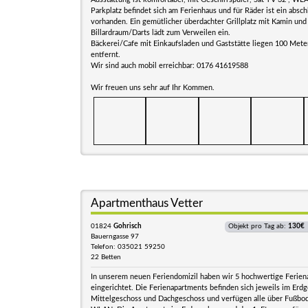
Parkplatz befindet sich am Ferienhaus und für Räder ist ein absc
vorhanden. Ein gemütlicher überdachter Grillplatz mit Kamin und
Billardraum/Darts lädt zum Verweilen ein.
Bäckerei/Cafe mit Einkaufsladen und Gaststätte liegen 100 Met
entfernt.
Wir sind auch mobil erreichbar: 0176 41619588
Wir freuen uns sehr auf Ihr Kommen.
Apartmenthaus Vetter
01824
Gohrisch
Objekt pro Tag ab:
130€
Bauerngasse 97
Telefon: 035021 59250
22 Betten
In unserem neuen Feriendomizil haben wir 5 hochwertige Ferie
eingerichtet. Die Ferienapartments befinden sich jeweils im Erd
Mittelgeschoss und Dachgeschoss und verfügen alle über Fußbo