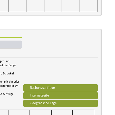
iger und
auf die Berge
n, Schaukel,
en mit ein oder
kostenfreier W-
Buchungsanfrage
d Ausflüge.
Internetseite
Geografische Lage