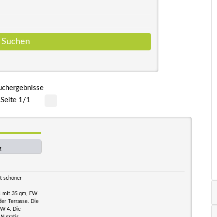
uchergebnisse
Seite 1/1
€
it schöner
1 mit 35 qm, FW
er Terrasse. Die
W 4. Die
N gratis.