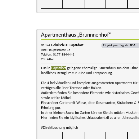
Apartmenthaus „Brunnnenhof“
01824
Gohrisch OT Papstdorf
Objekt pro Tag ab:
85€
Alte Hauptstrasse 35
Telefon: 0177 8844441
23 Betten
Das in
Papstdorf
gelegene ehemalige Bauernhaus aus dem Jahre 
ländliches Refugium für Ruhe und Entspannung.
Die 4 individuellen und komplett ausgestatteten Apartments für 
verfügen alle über Terrasse oder Balkon.
Außerdem finden Sie besondere Elemente wie historisches Gewö
sowie antike Möbel.
Ein schöner Garten mit Wiese, alten Rosensorten, Sträuchern & 
Erholung pur.
In einer kleinen Sauna im Garten können Sie die müden Muskeln
Hier finden Sie ein idyllisches Urlaubsdomizil zu allen Jahreszeit
#Direktbuchung möglich