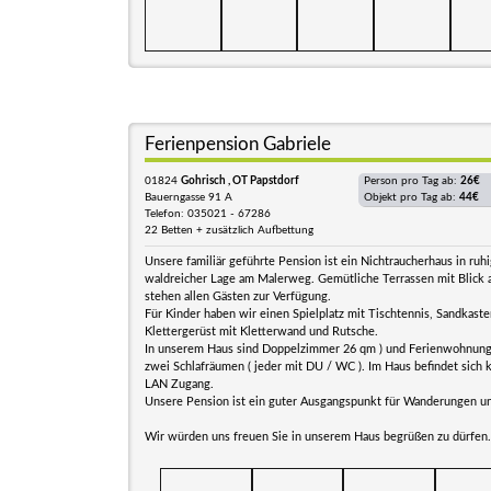
Ferienpension Gabriele
01824
Gohrisch , OT Papstdorf
Person pro Tag ab:
26€
Bauerngasse 91 A
Objekt pro Tag ab:
44€
Telefon: 035021 - 67286
22 Betten + zusätzlich Aufbettung
Unsere familiär geführte Pension ist ein Nichtraucherhaus in ruh
waldreicher Lage am Malerweg. Gemütliche Terrassen mit Blick 
stehen allen Gästen zur Verfügung.
Für Kinder haben wir einen Spielplatz mit Tischtennis, Sandkaste
Klettergerüst mit Kletterwand und Rutsche.
In unserem Haus sind Doppelzimmer 26 qm ) und Ferienwohnung
zwei Schlafräumen ( jeder mit DU / WC ). Im Haus befindet sich 
LAN Zugang.
Unsere Pension ist ein guter Ausgangspunkt für Wanderungen un
Wir würden uns freuen Sie in unserem Haus begrüßen zu dürfen.