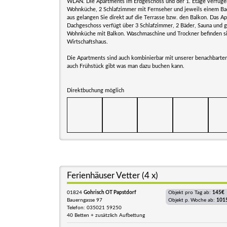
WLAN. Die Apartments im Erdgeschoss und der 1. Etage verfüge
Wohnküche, 2 Schlafzimmer mit Fernseher und jeweils einem Ba
aus gelangen Sie direkt auf die Terrasse bzw. den Balkon. Das A
Dachgeschoss verfügt über 3 Schlafzimmer, 2 Bäder, Sauna und 
Wohnküche mit Balkon. Waschmaschine und Trockner befinden si
Wirtschaftshaus.
Die Apartments sind auch kombinierbar mit unserer benachbarte
auch Frühstück gibt was man dazu buchen kann.
Direktbuchung möglich
Ferienhäuser Vetter (4 x)
01824
Gohrisch OT Papstdorf
Objekt pro Tag ab:
145€
Bauerngasse 97
Objekt p. Woche ab:
101
Telefon: 035021 59250
40 Betten + zusätzlich Aufbettung