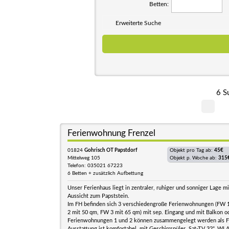
Betten:
Erweiterte Suche
6 S
Ferienwohnung Frenzel
01824
Gohrisch OT Papstdorf
Objekt pro Tag ab:
45€
Mittelweg 105
Objekt p. Woche ab:
315
Telefon: 035021 67223
6 Betten + zusätzlich Aufbettung
Unser Ferienhaus liegt in zentraler, ruhiger und sonniger Lage m
Aussicht zum Papststein.
Im FH befinden sich 3 verschiedengroße Ferienwohnungen (FW 
2 mit 50 qm, FW 3 mit 65 qm) mit sep. Eingang und mit Balkon od
Ferienwohnungen 1 und 2 können zusammengelegt werden als F
Ausstattung ist komfortabel, mit Geschirrspüler, Sat-TV 32", WLA