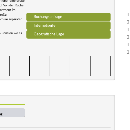
n über eine große
d. Von der Küche
partment im
großer
Buchungsanfrage
ch im separaten
Internetseite
n Pension wo es
Geografische Lage
5€