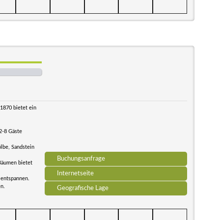
1870 bietet ein
2-8 Gäste
lbe, Sandstein
Buchungsanfrage
Bäumen bietet
Internetseite
 entspannen.
en.
Geografische Lage