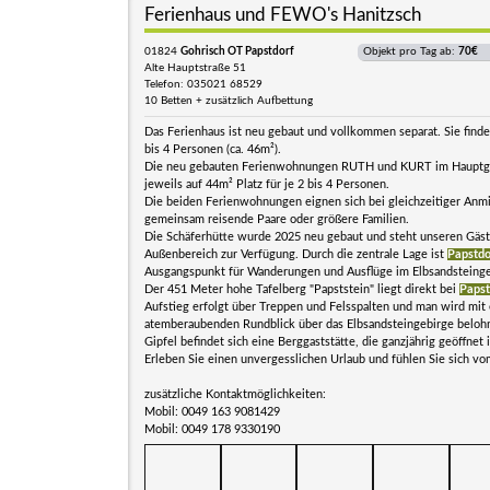
Ferienhaus und FEWO's Hanitzsch
01824
Gohrisch OT Papstdorf
Objekt pro Tag ab:
70€
Alte Hauptstraße 51
Telefon: 035021 68529
10 Betten + zusätzlich Aufbettung
Das Ferienhaus ist neu gebaut und vollkommen separat. Sie finden
bis 4 Personen (ca. 46m²).
Die neu gebauten Ferienwohnungen RUTH und KURT im Hauptg
jeweils auf 44m² Platz für je 2 bis 4 Personen.
Die beiden Ferienwohnungen eignen sich bei gleichzeitiger Anm
gemeinsam reisende Paare oder größere Familien.
Die Schäferhütte wurde 2025 neu gebaut und steht unseren Gäs
Außenbereich zur Verfügung. Durch die zentrale Lage ist
Papstdo
Ausgangspunkt für Wanderungen und Ausflüge im Elbsandsteinge
Der 451 Meter hohe Tafelberg "Papststein" liegt direkt bei
Papst
Aufstieg erfolgt über Treppen und Felsspalten und man wird mit
atemberaubenden Rundblick über das Elbsandsteingebirge beloh
Gipfel befindet sich eine Berggaststätte, die ganzjährig geöffnet
Erleben Sie einen unvergesslichen Urlaub und fühlen Sie sich v
zusätzliche Kontaktmöglichkeiten:
Mobil: 0049 163 9081429
Mobil: 0049 178 9330190