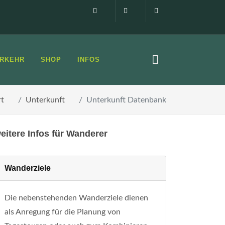
Impressum
0160 99873408
info@elbsandste
RKEHR
SHOP
INFOS
rt
Unterkunft
Unterkunft Datenbank
eitere Infos für Wanderer
Wanderziele
Die nebenstehenden Wanderziele dienen
als Anregung für die Planung von