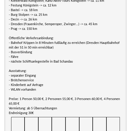
- Kletterwald Königstein; Kanu-Aktiv-Tours Königstein -> ca. 11 km
- Festung Königstein -> ca. 12 km
- Bastei -> ca. 18 km
- Burg Stolpen -> ca. 25 km
- Decin -> ca. 26 km
- Dresden (Frauenkirche, Semperoper, Zwinger...) -> ca. 45 km
- Prag -> ca. 150 km
Öffentliche Verkehrsanbindung:
- Bahnhof Krippen in 8 Minuten fußläufig zu erreichen (Dresden Hauptbahnhof
mit der S1 in 50 min erreichbar)
- Busverbindung
- Fähre
- nächste Schiffsanlegestelle in Bad Schandau
Ausstattung:
- separater Eingang
- Brötchenservice
- Kinderbett auf Anfrage
- WLAN vorhanden
Preise: 1 Person 50,00 €, 2 Personen 55,00 €, 3 Personen 60,00 €, 4 Personen
65,00 €
Vermietung: ab 5 Übernachtungen
Endreinigung 30€