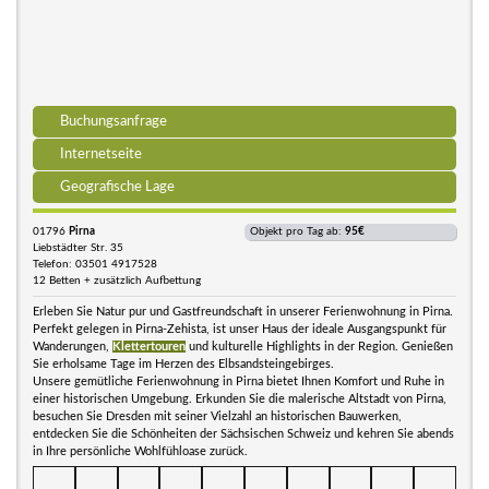
Buchungsanfrage
Internetseite
Geografische Lage
01796
Pirna
Objekt pro Tag ab:
95€
Liebstädter Str. 35
Telefon: 03501 4917528
12 Betten + zusätzlich Aufbettung
Erleben Sie Natur pur und Gastfreundschaft in unserer Ferienwohnung in Pirna.
Perfekt gelegen in Pirna-Zehista, ist unser Haus der ideale Ausgangspunkt für
Wanderungen,
Klettertouren
und kulturelle Highlights in der Region. Genießen
Sie erholsame Tage im Herzen des Elbsandsteingebirges.
Unsere gemütliche Ferienwohnung in Pirna bietet Ihnen Komfort und Ruhe in
einer historischen Umgebung. Erkunden Sie die malerische Altstadt von Pirna,
besuchen Sie Dresden mit seiner Vielzahl an historischen Bauwerken,
entdecken Sie die Schönheiten der Sächsischen Schweiz und kehren Sie abends
in Ihre persönliche Wohlfühloase zurück.