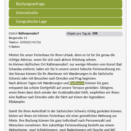
Buchungsanfrage
Internetseite
Geografische Lage
01814
Rathmannsdorf
Objekt pro Tag ab:
50€
Bergstraße 13
Telefon: 035022/41726
4 Betten
Mieten Sie unser Ferienhaus für Ihren Urlaub, denn es ist für Sie genau die
richtige Adresse, wenn Sie sich nach aktiver Erholung sehnen.
Im kleinen idyllischen Ort Rathmannsdorf, nur wenige Minuten vom Kurort Bad
Schandau entfernt, laden wir Sie in unsere unsere hübsche Ferienwohnung ein.
Von hieraus können Sie Ihr Abenteuer mit Wanderungen in die Sächsische
Schweiz oder mit Besuchen nach Dresden und Prag beginnen.
Nach aktiven Tagen mit Wanderungen und
Radtouren
können Sie ganz
entspannt das schöne Dorfgefühl auf unsere Terrasse genießen. Übrigens,
wenn Ihnen dann doch wieder der Großstadttrubel fehlt, empfehlen wir Ihnen
eine Radtour nach Dresden oder die Fahrt auf einem der legendären
Elbdampfer.
Damit Sie Ihren Aufenthalt in der Sächsischen Schweiz richtig genießen können,
bieten wir Ihnen ein kleines Ferienhaus mit einer gemütlichen Wohnung zur
Miete. Ihre Buchung können Sie ganz individuell nach Personenzahl und
Wünschen vornehmen. Ihre zukünftige Ferienwohnung besteht aus einem
Wohnzimmer, zwei Schlafzimmern, zwei Badezimmern mit Dusche und WC,