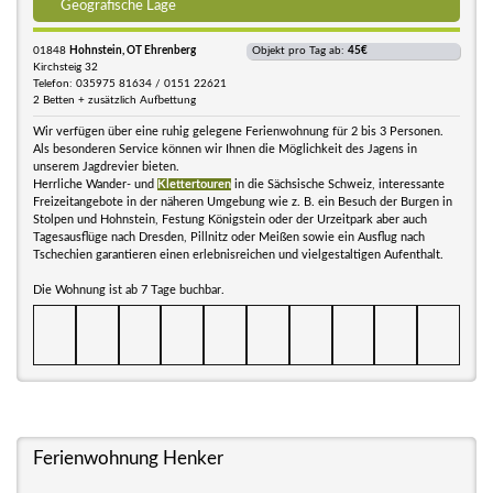
Geografische Lage
01848
Hohnstein, OT Ehrenberg
Objekt pro Tag ab:
45€
Kirchsteig 32
Telefon: 035975 81634 / 0151 22621
2 Betten + zusätzlich Aufbettung
Wir verfügen über eine ruhig gelegene Ferienwohnung für 2 bis 3 Personen.
Als besonderen Service können wir Ihnen die Möglichkeit des Jagens in
unserem Jagdrevier bieten.
Herrliche Wander- und
Klettertouren
in die Sächsische Schweiz, interessante
Freizeitangebote in der näheren Umgebung wie z. B. ein Besuch der Burgen in
Stolpen und Hohnstein, Festung Königstein oder der Urzeitpark aber auch
Tagesausflüge nach Dresden, Pillnitz oder Meißen sowie ein Ausflug nach
Tschechien garantieren einen erlebnisreichen und vielgestaltigen Aufenthalt.
Die Wohnung ist ab 7 Tage buchbar.
Ferienwohnung Henker