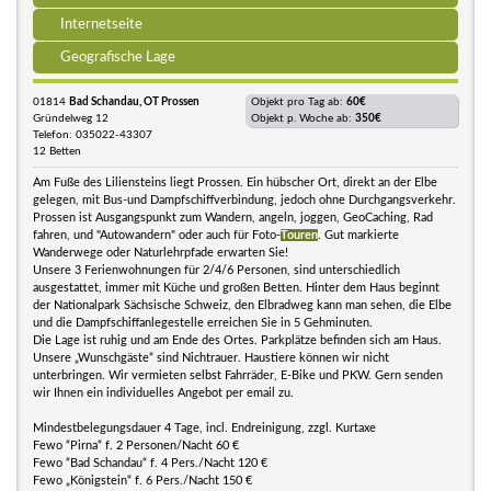
Internetseite
Geografische Lage
01814
Bad Schandau, OT Prossen
Objekt pro Tag ab:
60€
Gründelweg 12
Objekt p. Woche ab:
350€
Telefon: 035022-43307
12 Betten
Am Fuße des Liliensteins liegt Prossen. Ein hübscher Ort, direkt an der Elbe
gelegen, mit Bus-und Dampfschiffverbindung, jedoch ohne Durchgangsverkehr.
Prossen ist Ausgangspunkt zum Wandern, angeln, joggen, GeoCaching, Rad
fahren, und "Autowandern" oder auch für Foto-
Touren
. Gut markierte
Wanderwege oder Naturlehrpfade erwarten Sie!
Unsere 3 Ferienwohnungen für 2/4/6 Personen, sind unterschiedlich
ausgestattet, immer mit Küche und großen Betten. Hinter dem Haus beginnt
der Nationalpark Sächsische Schweiz, den Elbradweg kann man sehen, die Elbe
und die Dampfschiffanlegestelle erreichen Sie in 5 Gehminuten.
Die Lage ist ruhig und am Ende des Ortes. Parkplätze befinden sich am Haus.
Unsere „Wunschgäste“ sind Nichtrauer. Haustiere können wir nicht
unterbringen. Wir vermieten selbst Fahrräder, E-Bike und PKW. Gern senden
wir Ihnen ein individuelles Angebot per email zu.
Mindestbelegungsdauer 4 Tage, incl. Endreinigung, zzgl. Kurtaxe
Fewo “Pirna“ f. 2 Personen/Nacht 60 €
Fewo “Bad Schandau“ f. 4 Pers./Nacht 120 €
Fewo „Königstein“ f. 6 Pers./Nacht 150 €