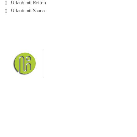
Urlaub mit Reiten
Urlaub mit Sauna
Das Elbsandsteingebirge mit
seinem Nationalpark Sächsische
Schweiz und dem Nationalpark
Böhmische Schweiz sind ein
Eldorado für Wanderer und
Aktivurlauber. Hier finden Sie Informationen zum
Wandern, Klettern, Biken, Boofen, Wassersport und
vieles mehr.
Sie finden bei uns auch die passende Unterkunft im
Hotel, einer Pension, einem Ferienhaus, einer