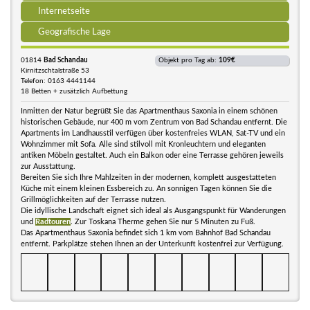
Internetseite
Geografische Lage
01814
Bad Schandau
Objekt pro Tag ab:
109€
Kirnitzschtalstraße 53
Telefon: 0163 4441144
18 Betten + zusätzlich Aufbettung
Inmitten der Natur begrüßt Sie das Apartmenthaus Saxonia in einem schönen
historischen Gebäude, nur 400 m vom Zentrum von Bad Schandau entfernt. Die
Apartments im Landhausstil verfügen über kostenfreies WLAN, Sat-TV und ein
Wohnzimmer mit Sofa. Alle sind stilvoll mit Kronleuchtern und eleganten
antiken Möbeln gestaltet. Auch ein Balkon oder eine Terrasse gehören jeweils
zur Ausstattung.
Bereiten Sie sich Ihre Mahlzeiten in der modernen, komplett ausgestatteten
Küche mit einem kleinen Essbereich zu. An sonnigen Tagen können Sie die
Grillmöglichkeiten auf der Terrasse nutzen.
Die idyllische Landschaft eignet sich ideal als Ausgangspunkt für Wanderungen
und
Radtouren
. Zur Toskana Therme gehen Sie nur 5 Minuten zu Fuß.
Das Apartmenthaus Saxonia befindet sich 1 km vom Bahnhof Bad Schandau
entfernt. Parkplätze stehen Ihnen an der Unterkunft kostenfrei zur Verfügung.