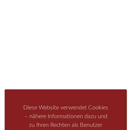
Ferienwohnung oder auf einem Campingplatz.
Fragen/Antworten
Hotel
Infos zur Region
Pension
Mediathek
Ferienwohnung
Unterkunft
Ferienhaus
Aktivitäten
Camping
Bastei
Malerweg
Nationalpark
Affensteine
Schrammsteine
Weiße Flotte
Bad Schandau
Wehlen
Rathen
Hohnstein
Königstein
Kirnitzschtal
Wellness
Boofen
Mediathek
Diese Website verwendet Cookies
– nähere Informationen dazu und
zu Ihren Rechten als Benutzer