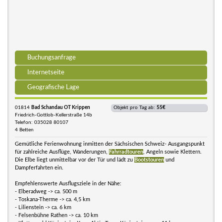
Buchungsanfrage
Internetseite
Geografische Lage
01814
Bad Schandau OT Krippen
Objekt pro Tag ab:
55€
Friedrich-Gottlob-Kellerstraße 14b
Telefon: 035028 80107
4 Betten
Gemütliche Ferienwohnung inmitten der Sächsischen Schweiz- Ausgangspunkt
für zahlreiche Ausflüge, Wanderungen,
Fahrradtouren
, Angeln sowie Klettern.
Die Elbe liegt unmittelbar vor der Tür und lädt zu
Bootstouren
und
Dampferfahrten ein.
Empfehlenswerte Ausflugsziele in der Nähe:
- Elberadweg -> ca. 500 m
- Toskana-Therme -> ca. 4,5 km
- Lilienstein -> ca. 6 km
- Felsenbühne Rathen -> ca. 10 km