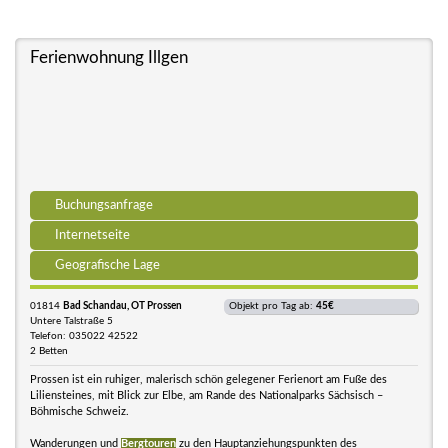
Ferienwohnung Illgen
Buchungsanfrage
Internetseite
Geografische Lage
01814
Bad Schandau, OT Prossen
Objekt pro Tag ab:
45€
Untere Talstraße 5
Telefon: 035022 42522
2 Betten
Prossen ist ein ruhiger, malerisch schön gelegener Ferienort am Fuße des
Liliensteines, mit Blick zur Elbe, am Rande des Nationalparks Sächsisch –
Böhmische Schweiz.
Wanderungen und
Bergtouren
zu den Hauptanziehungspunkten des