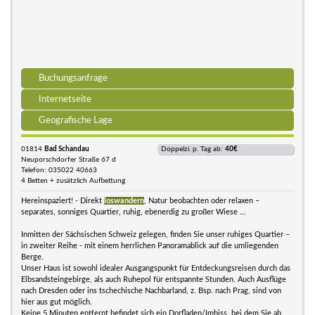
Buchungsanfrage
Internetseite
Geografische Lage
01814
Bad Schandau
Doppelzi. p. Tag ab:
40€
Neuporschdorfer Straße 67 d
Telefon: 035022 40663
4 Betten + zusätzlich Aufbettung
Hereinspaziert! - Direkt
loswandern
, Natur beobachten oder relaxen –
separates, sonniges Quartier, ruhig, ebenerdig zu großer Wiese …
Inmitten der Sächsischen Schweiz gelegen, finden Sie unser ruhiges Quartier –
in zweiter Reihe - mit einem herrlichen Panoramablick auf die umliegenden
Berge.
Unser Haus ist sowohl idealer Ausgangspunkt für Entdeckungsreisen durch das
Elbsandsteingebirge, als auch Ruhepol für entspannte Stunden. Auch Ausflüge
nach Dresden oder ins tschechische Nachbarland, z. Bsp. nach Prag, sind von
hier aus gut möglich.
Keine 5 Minuten entfernt befindet sich ein Dorfladen/Imbiss, bei dem Sie ab