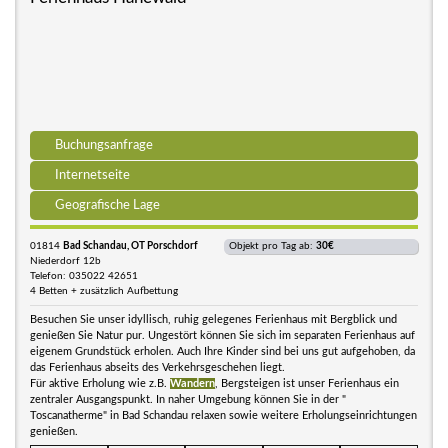
Buchungsanfrage
Internetseite
Geografische Lage
01814
Bad Schandau, OT Porschdorf
Objekt pro Tag ab:
30€
Niederdorf 12b
Telefon: 035022 42651
4 Betten + zusätzlich Aufbettung
Besuchen Sie unser idyllisch, ruhig gelegenes Ferienhaus mit Bergblick und
genießen Sie Natur pur. Ungestört können Sie sich im separaten Ferienhaus auf
eigenem Grundstück erholen. Auch Ihre Kinder sind bei uns gut aufgehoben, da
das Ferienhaus abseits des Verkehrsgeschehen liegt.
Für aktive Erholung wie z.B.
Wandern
, Bergsteigen ist unser Ferienhaus ein
zentraler Ausgangspunkt. In naher Umgebung können Sie in der "
Toscanatherme" in Bad Schandau relaxen sowie weitere Erholungseinrichtungen
genießen.