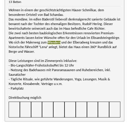
13 Betten
Wohnen in einem der geschichtsträchtigsten Häuser Schmilkas, dem
besonderen Ortsteil von Bad Schandau.
Das mondäne, im edlen Bäderstil liebevoll denkmalgerecht sanierte Gebäude ist
benannt nach der Tochter des ehemaligen Besitzers, Rudolf Hering. Dieser
bewirtschaftete seinerzeit auch das im Haus befindliche Cafe Richter.
Die zwei nach besten baubiologischen Erkenntnissen renovierten Premium-
Apartments lassen keine Wünsche offen für den Urlaub im Elbsandsteingebirge.
Wo sich der Malerweg zum
Wandern
und der Elberadweg kreuzen und das
historische Fährschiff "Lena" anlegt, bietet das Haus einen 360° Rundblick auf
Berge und Wasser.
Diese Leistungen sind im Zimmerpreis inklusive:
- Bio-Langschläfer-Frühstücksbuffet bis 12 Uhr
- Nutzung des Badehauses mit Panoramasaunen und Ruhebereichen, inkl.
Saunatücher
- Tägliche Rituale, wie geführte Wanderungen, Yoga, Lesungen, Musik &
Konzerte, Kinoabende, Vorträge u.v.m.
- Parkplatz
Direktbuchung möglich