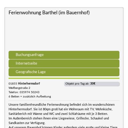
Ferienwohnung Barthel (im Bauernhof)
Buchungsanfrage
Internetseite
Geografische Lage
01855
Hinterhermsdorf
Objekt pro Tag ab:
30€
Weifbergstraße 2
Telefon: 035974 50243
6 Betten + zusätzlich Aufbettung
Unsere familienfreundliche Ferienwohnung befindet sich im wunderschönen
Hinterhermsdorf. Sie ist 80qm groß hat ein Wohnraum mit TV, Wohnküche,
Sanitärberich mit Wanne und WC und zwei Schlafräume mit je 3 Betten.
Im Außenbereich stehen ihnen eine Liegewiese, Grillecke, Schaukel und
Sandkasten zur Verfügung.
Auf unserem Bauernhof können Kinder außerdem viele große und kleine Tiere