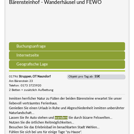
Bärensteinhof - Wanderhäusel und FEWO
Buchungsanfrage
Internetseite
Geografische Lage
01796
Struppen, OT Naundorf
Objekt pro Tag ab:
55€
Am Bärenstein 23
Telefon: 0173 3725920
2 Betten + zusätzlich Aufbettung
Inmitten herrlicher Natur zu Füßen der beiden Bärensteine erwartet Sie unser
liebevoll verträumtes Ferienhaus.
Genießen Sie einen Urlaub in Ruhe und Abgeschiedenheit inmitten unberührter
Naturlandschaft...
Lassen Sie Ihr Auto stehen und
wandern
Sie durch bizarre Felswelten...
Nutzen Sie die örtlichen Reitmöglichkeiten...
Besuchen Sie das Erlebnisbad im benachbarten Stadt Wehlen...
Fühlen Sie sich bei uns für einige Tage "zu Hause".