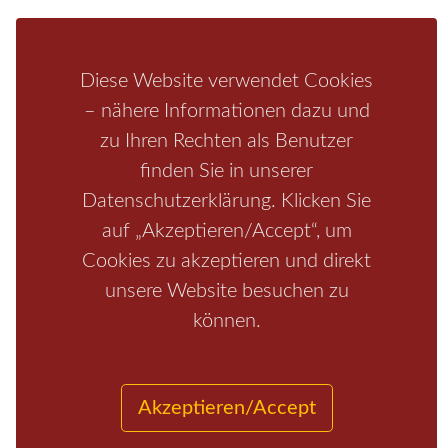
Schrammsteine
Weiße Flotte
Bad Schandau
Wehlen
Rathen
Hohnstein
Königstein
Kirnitzschtal
Wellness
Boofen
Mediathek
Diese Website verwendet Cookies
– nähere Informationen dazu und
zu Ihren Rechten als Benutzer
finden Sie in unserer
Datenschutzerklärung. Klicken Sie
auf „Akzeptieren/Accept“, um
Cookies zu akzeptieren und direkt
unsere Website besuchen zu
Start
/
Region
/
Fragen+Antworten
/
Unterkunft
/
Aktivitäten
können.
/
Kontakt
/
Impressum
Copyrights © 2026 Elbsandsteingebirge Verlag
Akzeptieren/Accept