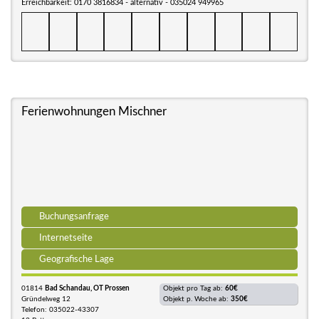
Erreichbarkeit: 0170 3816834 - alternativ - 035024 949965
Ferienwohnungen Mischner
Buchungsanfrage
Internetseite
Geografische Lage
01814
Bad Schandau, OT Prossen
Objekt pro Tag ab:
60€
Gründelweg 12
Objekt p. Woche ab:
350€
Telefon: 035022-43307