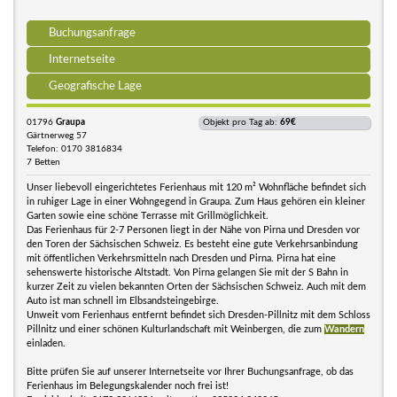
Buchungsanfrage
Internetseite
Geografische Lage
01796
Graupa
Objekt pro Tag ab:
69€
Gärtnerweg 57
Telefon: 0170 3816834
7 Betten
Unser liebevoll eingerichtetes Ferienhaus mit 120 m² Wohnfläche befindet sich
in ruhiger Lage in einer Wohngegend in Graupa. Zum Haus gehören ein kleiner
Garten sowie eine schöne Terrasse mit Grillmöglichkeit.
Das Ferienhaus für 2-7 Personen liegt in der Nähe von Pirna und Dresden vor
den Toren der Sächsischen Schweiz. Es besteht eine gute Verkehrsanbindung
mit öffentlichen Verkehrsmitteln nach Dresden und Pirna. Pirna hat eine
sehenswerte historische Altstadt. Von Pirna gelangen Sie mit der S Bahn in
kurzer Zeit zu vielen bekannten Orten der Sächsischen Schweiz. Auch mit dem
Auto ist man schnell im Elbsandsteingebirge.
Unweit vom Ferienhaus entfernt befindet sich Dresden-Pillnitz mit dem Schloss
Pillnitz und einer schönen Kulturlandschaft mit Weinbergen, die zum
Wandern
einladen.
Bitte prüfen Sie auf unserer Internetseite vor Ihrer Buchungsanfrage, ob das
Ferienhaus im Belegungskalender noch frei ist!