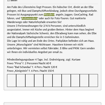
12 Betten
Am Fuße des Liliensteins liegt Prossen. Ein hübscher Ort, direkt an der Elbe
gelegen, mit Bus-und Dampfschiffverbindung, jedoch ohne Durchgangsverkehr.
Prossen ist Ausgangspunkt zum
Wandern
, angeln, joggen, GeoCaching, Rad
fahren, und "
Autowandern
" oder auch für Foto-Touren. Gut markierte
Wanderwege oder Naturlehrpfade erwarten Sie!
Unsere 3 Ferienwohnungen für 2/4/6 Personen, sind unterschiedlich
ausgestattet, immer mit Küche und großen Betten. Hinter dem Haus beginnt
der Nationalpark Sächsische Schweiz, den Elbradweg kann man sehen, die Elbe
und die Dampfschiffanlegestelle erreichen Sie in 5 Gehminuten.
Die Lage ist ruhig und am Ende des Ortes. Parkplätze befinden sich am Haus.
Unsere „Wunschgäste“ sind Nichtrauer. Haustiere können wir nicht
unterbringen. Wir vermieten selbst Fahrräder, E-Bike und PKW. Gern senden
wir Ihnen ein individuelles Angebot per email zu.
Mindestbelegungsdauer 4 Tage, incl. Endreinigung, zzgl. Kurtaxe
Fewo “Pirna“ f. 2 Personen/Nacht 60 €
Fewo “Bad Schandau“ f. 4 Pers./Nacht 120 €
Fewo „Königstein“ f. 6 Pers./Nacht 150 €