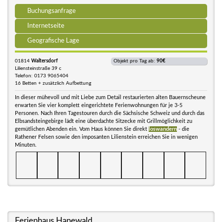
Buchungsanfrage
Internetseite
Geografische Lage
01814
Waltersdorf
Objekt pro Tag ab:
90€
Liliensteinstraße 39 c
Telefon: 0173 9065404
16 Betten + zusätzlich Aufbettung
In dieser mühevoll und mit Liebe zum Detail restaurierten alten Bauernscheune
erwarten Sie vier komplett eingerichtete Ferienwohnungen für je 3-5
Personen. Nach Ihren Tagestouren durch die Sächsische Schweiz und durch das
Elbsandsteingebirge lädt eine überdachte Sitzecke mit Grillmöglichkeit zu
gemütlichen Abenden ein. Vom Haus können Sie direkt
loswandern
- die
Rathener Felsen sowie den imposanten Lilienstein erreichen Sie in wenigen
Minuten.
Ferienhaus Hanewald