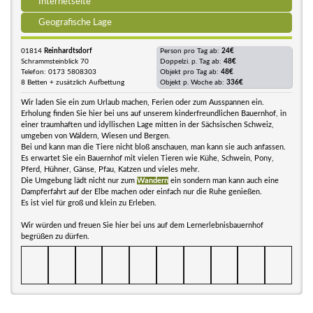
Internetseite
Geografische Lage
01814
Reinhardtsdorf
Person pro Tag ab:
24€
Schrammsteinblick 70
Doppelzi. p. Tag ab:
48€
Telefon: 0173 5808303
Objekt pro Tag ab:
48€
8 Betten + zusätzlich Aufbettung
Objekt p. Woche ab:
336€
Wir laden Sie ein zum Urlaub machen, Ferien oder zum Ausspannen ein.
Erholung finden Sie hier bei uns auf unserem kinderfreundlichen Bauernhof, in
einer traumhaften und idyllischen Lage mitten in der Sächsischen Schweiz,
umgeben von Wäldern, Wiesen und Bergen.
Bei und kann man die Tiere nicht bloß anschauen, man kann sie auch anfassen.
Es erwartet Sie ein Bauernhof mit vielen Tieren wie Kühe, Schwein, Pony,
Pferd, Hühner, Gänse, Pfau, Katzen und vieles mehr.
Die Umgebung lädt nicht nur zum
Wandern
ein sondern man kann auch eine
Dampferfahrt auf der Elbe machen oder einfach nur die Ruhe genießen.
Es ist viel für groß und klein zu Erleben.
Wir würden und freuen Sie hier bei uns auf dem Lernerlebnisbauernhof
begrüßen zu dürfen.