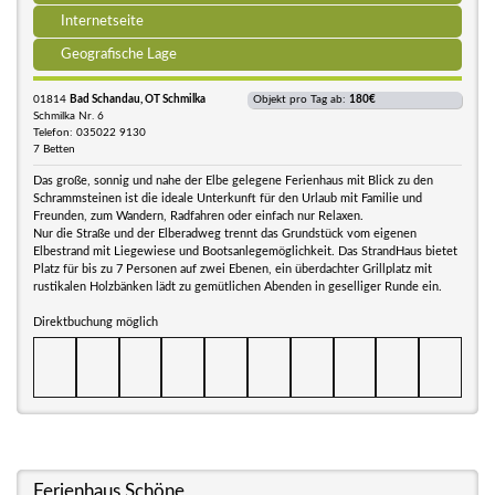
Internetseite
Geografische Lage
01814
Bad Schandau, OT Schmilka
Objekt pro Tag ab:
180€
Schmilka Nr. 6
Telefon: 035022 9130
7 Betten
Das große, sonnig und nahe der Elbe gelegene Ferienhaus mit Blick zu den
Schrammsteinen ist die ideale Unterkunft für den Urlaub mit Familie und
Freunden, zum Wandern, Radfahren oder einfach nur Relaxen.
Nur die Straße und der Elberadweg trennt das Grundstück vom eigenen
Elbestrand mit Liegewiese und Bootsanlegemöglichkeit. Das StrandHaus bietet
Platz für bis zu 7 Personen auf zwei Ebenen, ein überdachter Grillplatz mit
rustikalen Holzbänken lädt zu gemütlichen Abenden in geselliger Runde ein.
Direktbuchung möglich
Ferienhaus Schöne