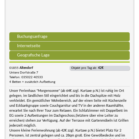
Buchungsanfrage
Internetseite
Geografische Lage
01855
Altendorf
Objekt pro Tag ab:
42€
Untere Dorfstraße 7
Telefon: 035022 40533
4 Betten + zusätzlich Aufbettung
Unser Ferienhaus "Morgensonne" (ab 64€ zzgl. Kurtaxe p.N.) ist ruhig im Ort
gelegen, im ländlichen Stil eingerichtet und bis in die Dachspitze mit Holz
verkleidet. Ein gemütlicher Wohnbereich, auf der einen Seite mit Küchenzeile
und Eckbankgruppe sowie Couchgarnitur und TV in der anderen Raumhälfte,
erwartet Sie nach Ihrer Tour zum Relaxen. Ein Schlafzimmer mit Doppelbett im
EG sowie 2 Aufbettungen im Dachgeschoss,(letztere über eine Leiter zu
erreichen) stehen zur Verfügung. Auf der Terrasse mit Gartenmöbeln ist Grillen
jederzeit möglich.
Unsere kleine Ferienwohnung (ab 42€ zzgl. Kurtaxe p.N.) bietet Platz für 2
Personen, ist zentral gelegen und ca. 28qm groß. Eine Gewölbedecke und im