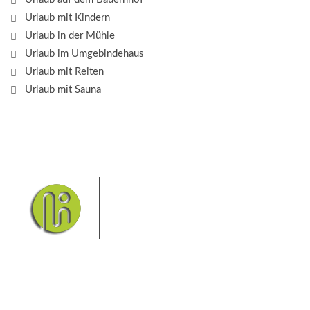
Urlaub mit Kindern
Urlaub in der Mühle
Urlaub im Umgebindehaus
Urlaub mit Reiten
Urlaub mit Sauna
Das Elbsandsteingebirge mit
seinem Nationalpark Sächsische
Schweiz und dem Nationalpark
Böhmische Schweiz sind ein
Eldorado für Wanderer und
Aktivurlauber. Hier finden Sie Informationen zum
Wandern, Klettern, Biken, Boofen, Wassersport und