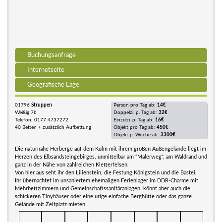
Buchungsanfrage
Internetseite
Geografische Lage
01796
Struppen
Person pro Tag ab:
14€
Weißig 7b
Doppelzi. p. Tag ab:
32€
Telefon: 0177 4737272
Einzelzi. p. Tag ab:
16€
40 Betten + zusätzlich Aufbettung
Objekt pro Tag ab:
450€
Objekt p. Woche ab:
3300€
Die naturnahe Herberge auf dem Kulm mit ihrem großen Außengelände liegt im
Herzen des Elbsandsteingebirges, unmittelbar am "Malerweg", am Waldrand und
ganz in der Nähe von zahlreichen Kletterfelsen.
Von hier aus seht ihr den Lilienstein, die Festung Königstein und die Bastei.
Ihr übernachtet im unsaniertem ehemaligen Ferienlager im DDR-Charme mit
Mehrbettzimmern und Gemeinschaftssanitäranlagen, könnt aber auch die
schickeren Tinyhäuser oder eine urige einfache Berghütte oder das ganze
Gelände mit Zeltplatz mieten.