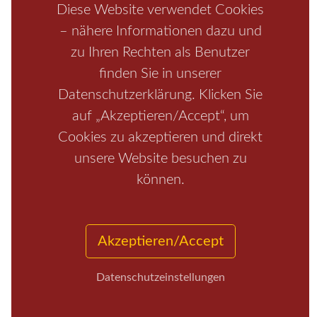
Boofen
Mediathek
Diese Website verwendet Cookies
– nähere Informationen dazu und
zu Ihren Rechten als Benutzer
finden Sie in unserer
Datenschutzerklärung. Klicken Sie
auf „Akzeptieren/Accept“, um
Cookies zu akzeptieren und direkt
unsere Website besuchen zu
Start
/
Region
/
Fragen+Antworten
/
Unterkunft
/
Aktivitäten
können.
/
Kontakt
/
Impressum
Copyrights © 2026 Elbsandsteingebirge Verlag
Akzeptieren/Accept
Datenschutzeinstellungen