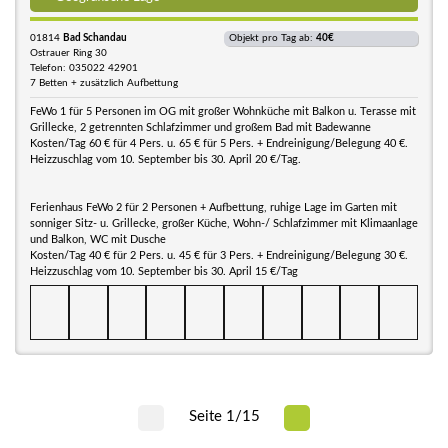
01814
Bad Schandau
Objekt pro Tag ab:
40€
Ostrauer Ring 30
Telefon: 035022 42901
7 Betten + zusätzlich Aufbettung
FeWo 1 für 5 Personen im OG mit großer Wohnküche mit Balkon u. Terasse mit
Grillecke, 2 getrennten Schlafzimmer und großem Bad mit Badewanne
Kosten/Tag 60 € für 4 Pers. u. 65 € für 5 Pers. + Endreinigung/Belegung 40 €.
Heizzuschlag vom 10. September bis 30. April 20 €/Tag.
Ferienhaus FeWo 2 für 2 Personen + Aufbettung, ruhige Lage im Garten mit
sonniger Sitz- u. Grillecke, großer Küche, Wohn-/ Schlafzimmer mit Klimaanlage
und Balkon, WC mit Dusche
Kosten/Tag 40 € für 2 Pers. u. 45 € für 3 Pers. + Endreinigung/Belegung 30 €.
Heizzuschlag vom 10. September bis 30. April 15 €/Tag
Seite 1/15