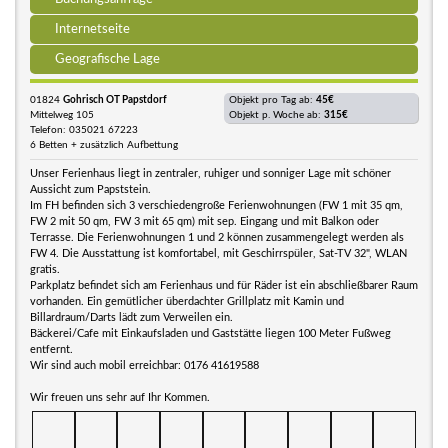
Internetseite
Geografische Lage
01824
Gohrisch OT Papstdorf
Objekt pro Tag ab:
45€
Mittelweg 105
Objekt p. Woche ab:
315€
Telefon: 035021 67223
6 Betten + zusätzlich Aufbettung
Unser Ferienhaus liegt in zentraler, ruhiger und sonniger Lage mit schöner
Aussicht zum Papststein.
Im FH befinden sich 3 verschiedengroße Ferienwohnungen (FW 1 mit 35 qm,
FW 2 mit 50 qm, FW 3 mit 65 qm) mit sep. Eingang und mit Balkon oder
Terrasse. Die Ferienwohnungen 1 und 2 können zusammengelegt werden als
FW 4. Die Ausstattung ist komfortabel, mit Geschirrspüler, Sat-TV 32", WLAN
gratis.
Parkplatz befindet sich am Ferienhaus und für Räder ist ein abschließbarer Raum
vorhanden. Ein gemütlicher überdachter Grillplatz mit Kamin und
Billardraum/Darts lädt zum Verweilen ein.
Bäckerei/Cafe mit Einkaufsladen und Gaststätte liegen 100 Meter Fußweg
entfernt.
Wir sind auch mobil erreichbar: 0176 41619588
Wir freuen uns sehr auf Ihr Kommen.