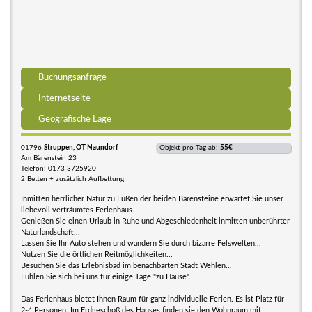
Buchungsanfrage
Internetseite
Geografische Lage
01796
Struppen, OT Naundorf
Objekt pro Tag ab:
55€
Am Bärenstein 23
Telefon: 0173 3725920
2 Betten + zusätzlich Aufbettung
Inmitten herrlicher Natur zu Füßen der beiden Bärensteine erwartet Sie unser
liebevoll verträumtes Ferienhaus.
Genießen Sie einen Urlaub in Ruhe und Abgeschiedenheit inmitten unberührter
Naturlandschaft...
Lassen Sie Ihr Auto stehen und wandern Sie durch bizarre Felswelten...
Nutzen Sie die örtlichen Reitmöglichkeiten...
Besuchen Sie das Erlebnisbad im benachbarten Stadt Wehlen...
Fühlen Sie sich bei uns für einige Tage "zu Hause".
Das Ferienhaus bietet Ihnen Raum für ganz individuelle Ferien. Es ist Platz für
2-4 Personen. Im Erdgeschoß des Hauses finden sie den Wohnraum mit