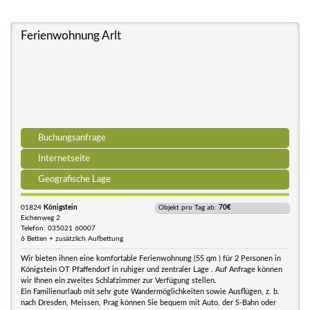
Ferienwohnung Arlt
Buchungsanfrage
Internetseite
Geografische Lage
01824
Königstein
Objekt pro Tag ab:
70€
Eichenweg 2
Telefon: 035021 60007
6 Betten + zusätzlich Aufbettung
Wir bieten ihnen eine komfortable Ferienwohnung (55 qm ) für 2 Personen in
Königstein OT Pfaffendorf in ruhiger und zentraler Lage . Auf Anfrage können
wir Ihnen ein zweites Schlafzimmer zur Verfügung stellen.
Ein Familienurlaub mit sehr gute Wandermöglichkeiten sowie Ausflügen, z. b.
nach Dresden, Meissen, Prag können Sie bequem mit Auto, der S-Bahn oder