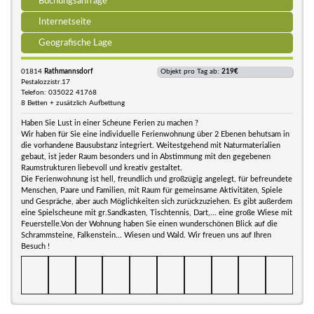
Buchungsanfrage
Internetseite
Geografische Lage
01814
Rathmannsdorf
Objekt pro Tag ab:
219€
Pestalozzistr.17
Telefon: 035022 41768
8 Betten + zusätzlich Aufbettung
Haben Sie Lust in einer Scheune Ferien zu machen ?
Wir haben für Sie eine individuelle Ferienwohnung über 2 Ebenen behutsam in
die vorhandene Bausubstanz integriert. Weitestgehend mit Naturmaterialien
gebaut, ist jeder Raum besonders und in Abstimmung mit den gegebenen
Raumstrukturen liebevoll und kreativ gestaltet.
Die Ferienwohnung ist hell, freundlich und großzügig angelegt, für befreundete
Menschen, Paare und Familien, mit Raum für gemeinsame Aktivitäten, Spiele
und Gespräche, aber auch Möglichkeiten sich zurückzuziehen. Es gibt außerdem
eine Spielscheune mit gr.Sandkasten, Tischtennis, Dart,... eine große Wiese mit
Feuerstelle.Von der Wohnung haben Sie einen wunderschönen Blick auf die
Schrammsteine, Falkenstein... Wiesen und Wald. Wir freuen uns auf Ihren
Besuch !