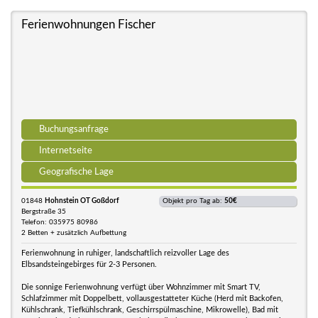
Ferienwohnungen Fischer
Buchungsanfrage
Internetseite
Geografische Lage
01848
Hohnstein OT Goßdorf
Objekt pro Tag ab:
50€
Bergstraße 35
Telefon: 035975 80986
2 Betten + zusätzlich Aufbettung
Ferienwohnung in ruhiger, landschaftlich reizvoller Lage des
Elbsandsteingebirges für 2-3 Personen.
Die sonnige Ferienwohnung verfügt über Wohnzimmer mit Smart TV,
Schlafzimmer mit Doppelbett, vollausgestatteter Küche (Herd mit Backofen,
Kühlschrank, Tiefkühlschrank, Geschirrspülmaschine, Mikrowelle), Bad mit