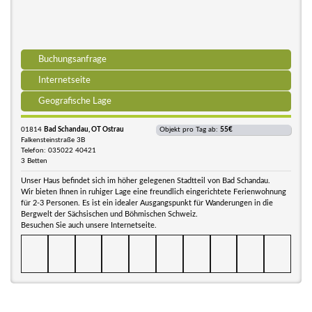
Buchungsanfrage
Internetseite
Geografische Lage
01814
Bad Schandau, OT Ostrau
Objekt pro Tag ab:
55€
Falkensteinstraße 3B
Telefon: 035022 40421
3 Betten
Unser Haus befindet sich im höher gelegenen Stadtteil von Bad Schandau.
Wir bieten Ihnen in ruhiger Lage eine freundlich eingerichtete Ferienwohnung
für 2-3 Personen. Es ist ein idealer Ausgangspunkt für Wanderungen in die
Bergwelt der Sächsischen und Böhmischen Schweiz.
Besuchen Sie auch unsere Internetseite.