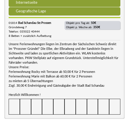
Internetseite
Geografische Lage
01814
Bad Schandau Stt Prossen
Objekt pro Tag ab:
50€
Gründelweg 7
Objekt p. Woche ab:
350€
Telefon: 035022 40444
8 Betten + zusätzlich Aufbettung
Unsere Ferienwohnungen liegen im Zentrum der Sächsischen Schweiz direkt
im "Prossner Gründel" Die Elbe, der Elbradweg und der Sandstein liegen in
Sichtweite und laden zu sportlichen Aktivitäten ein. WLAN kostenlos
vorhanden. PKW Stellplatz auf eigenem Grundstück. Unterstellmöglichkeit für
Fahrräder vorhanden.
Unsere Preise:
Ferienwohnung Rocky mit Terrasse ab 50,00 € für 2 Personen
Ferienwohnung Marie mit Balkon ab 60,00 € für 2 Personen
zu mieten ab 5 Übernachtungen
Zzgl. 30,00 € Endreinigung und Gästeabgabe der Stadt Bad Schandau
Herzlich Willkommen !