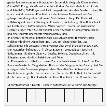
geräumige Wohnzimmer mit separatem Essbereich, die große Küche und ein
Gäste-WC. Das große Wohnzimmer ist mit einer Couchlandschaft mit Smart-
und Satelit-TV, DVD-Player und Radio ausgestattet. Aus den Fenstern haben Sie
einen beeindruckenden Rundblick auf die Rathener Felsenwelt und Sie
gelangen auf den großen Balkon mit Süd-Ostausrichtung. Die Küche ist
vollständig mit einem 4-flammigem Ceranherd, Backofen, großem Kühlschrank
mit Frosteinheit, Kaffeemaschine, Wasserkocher, Toaster und ausreichend
Geschirr eingerichtet. Sie hat ebenfalls einen Austritt auf den großen Balkon
und eine separate überdachte Veranda nach Süden.
Im ersten Obergeschoß befinden sich: Das Schlafzimmer Richtung Osten,
welches mit einem Doppelbett (180 x 200 cm) eingerichtet ist. Das
Schlafzimmer mit Westausrichtung verfügt über zwei Einzelbetten (90 x 200
cm). Außerdem befindet sich in dieser Etage ein großzügiges Tageslicht-
Badezimmer mit ebenerdiger XL- Dusche, Toilette, Doppelwaschtisch mit
Spiegelschrank, Handtuchheizkörper und Föhn.
Im Dachgeschoss schließt sich unser Dachstudio mit einem Schlafsofa an. Ein
Panoramafenster im Ostgiebel mit Blick auf die Felsgruppe des Gamrig lässt Sie
unvergessliche Sonnenaufgänge erleben. Genießen Sie die traumhaften
Ausblicke, oder greifen Sie zu einem der Bücher der Bibliothek. Im Garten lädt
die Terrasse mit großem Esstisch zum Genießen, Grillen und Verweilen ein.
Mindestaufenthalt 5 Nächte - kürzere Aufenthalte mit Aufpreis auf Anfrage