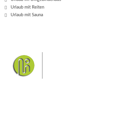
Urlaub mit Reiten
Urlaub mit Sauna
Das Elbsandsteingebirge mit
seinem Nationalpark Sächsische
Schweiz und dem Nationalpark
Böhmische Schweiz sind ein
Eldorado für Wanderer und
Aktivurlauber. Hier finden Sie Informationen zum
Wandern, Klettern, Biken, Boofen, Wassersport und
vieles mehr.
Sie finden bei uns auch die passende Unterkunft im