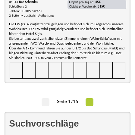
01814
Bad Schandau
Objekt pro Tag ab:
45€
Schloßberg 2
Objekt p. Woche ab:
315€
Telefon: 035022/42465
2 Betten + zusätzlich Aufbettung
Die FW (ca. 40qm)ist zentral gelegen und befindet sich im Erdgeschoß unseres
Wohnhauses. Die FW wird ganzjährig vermietet und befindet sich unmittelbar
hinter dem Hotel Sigls.
Sie besteht aus zwei zentralbeheizten Zimmern, einem Wohn-Schlafraum mit
angrenzendem WC, Wasch- und Duschgelegenheit und der Wohnküche.
Über die A 17 kommend fahren Sie auf der B 172 bis Bad Schandau (Markt) und
biegen Richtung Hinterhermsdorf entlang der Kirnitzsch ab bis zum o.g. Hotel.
Sie sind ca. 200 - 300 m vom Zentrum (Elbe) entfernt.
Seite 1/15
Suchvorschläge