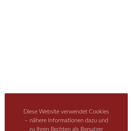
Hotel, einer Pension, einem Ferienhaus, einer
Ferienwohnung oder auf einem Campingplatz.
Fragen/Antworten
Hotel
Infos zur Region
Pension
Mediathek
Ferienwohnung
Unterkunft
Ferienhaus
Aktivitäten
Camping
Bastei
Malerweg
Nationalpark
Affensteine
Schrammsteine
Weiße Flotte
Bad Schandau
Wehlen
Rathen
Hohnstein
Königstein
Kirnitzschtal
Wellness
Boofen
Mediathek
Diese Website verwendet Cookies
– nähere Informationen dazu und
zu Ihren Rechten als Benutzer