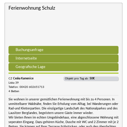
Ferienwohnung Schulz
Buchungsanfrage
Internetseite
Geografische Lage
CZ
Ceska Kamenice
Objekt pro Tag ab:
50€
Liska 39
Telefon: 00420 602651713
4 Betten
Sie wohnen in unserer gemütlichen Ferienwohnung mit bis zu 4 Personen. In
unmittelbarer Waldnähe, finden Sie Erholung vom Alltag, bei Wanderungen oder
Rad-und Kletterpartien. Die einzigartige Landschaft des Nationalparkes und des
Lausitzer Berglandes, begeistern unsere Gäste immer wieder.
Wir bieten Ihnen im echten Umgebindehaus, eine abgeschlossene Wohnung mit
seperaten Eingang. Dazu gehören Küche, Dusche mit WC und 2 Zimmer mit je 2
Betten. Sie können auf Ihrer Terrasse frühstücken, oder auch den überdachten