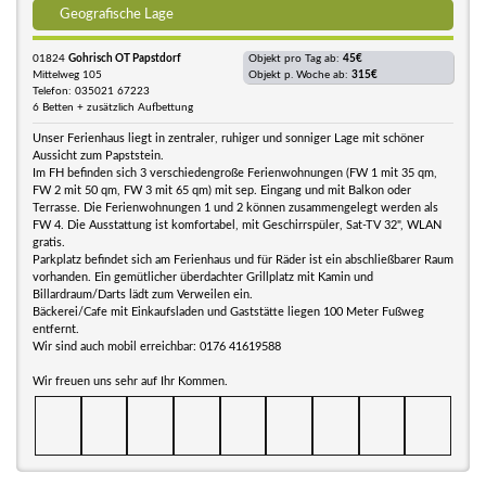
Geografische Lage
01824
Gohrisch OT Papstdorf
Objekt pro Tag ab:
45€
Mittelweg 105
Objekt p. Woche ab:
315€
Telefon: 035021 67223
6 Betten + zusätzlich Aufbettung
Unser Ferienhaus liegt in zentraler, ruhiger und sonniger Lage mit schöner
Aussicht zum Papststein.
Im FH befinden sich 3 verschiedengroße Ferienwohnungen (FW 1 mit 35 qm,
FW 2 mit 50 qm, FW 3 mit 65 qm) mit sep. Eingang und mit Balkon oder
Terrasse. Die Ferienwohnungen 1 und 2 können zusammengelegt werden als
FW 4. Die Ausstattung ist komfortabel, mit Geschirrspüler, Sat-TV 32", WLAN
gratis.
Parkplatz befindet sich am Ferienhaus und für Räder ist ein abschließbarer Raum
vorhanden. Ein gemütlicher überdachter Grillplatz mit Kamin und
Billardraum/Darts lädt zum Verweilen ein.
Bäckerei/Cafe mit Einkaufsladen und Gaststätte liegen 100 Meter Fußweg
entfernt.
Wir sind auch mobil erreichbar: 0176 41619588
Wir freuen uns sehr auf Ihr Kommen.