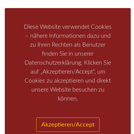
Schrammsteine
Weiße Flotte
Bad Schandau
Wehlen
Rathen
Hohnstein
Königstein
Kirnitzschtal
Wellness
Boofen
Mediathek
Diese Website verwendet Cookies
– nähere Informationen dazu und
zu Ihren Rechten als Benutzer
finden Sie in unserer
Datenschutzerklärung. Klicken Sie
auf „Akzeptieren/Accept“, um
Cookies zu akzeptieren und direkt
unsere Website besuchen zu
Start
/
Region
/
Fragen+Antworten
/
Unterkunft
/
Aktivitäten
können.
/
Kontakt
/
Impressum
Copyrights © 2026 Elbsandsteingebirge Verlag
Akzeptieren/Accept