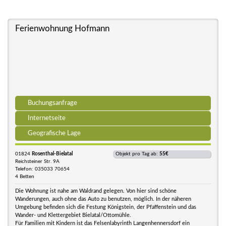
Ferienwohnung Hofmann
Buchungsanfrage
Internetseite
Geografische Lage
01824
Rosenthal-Bielatal
Objekt pro Tag ab:
55€
Reichsteiner Str. 9A
Telefon: 035033 70654
4 Betten
Die Wohnung ist nahe am Waldrand gelegen. Von hier sind schöne
Wanderungen, auch ohne das Auto zu benutzen, möglich. In der näheren
Umgebung befinden sich die Festung Königstein, der Pfaffenstein und das
Wander- und Klettergebiet Bielatal/Ottomühle.
Für Familien mit Kindern ist das Felsenlabyrinth Langenhennersdorf ein