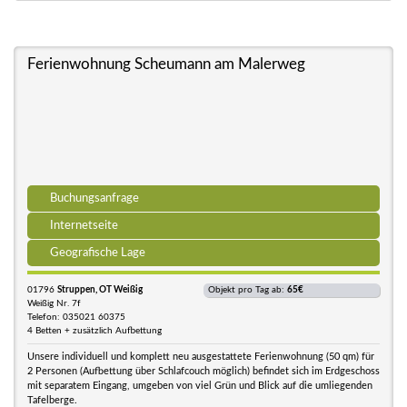
Ferienwohnung Scheumann am Malerweg
Buchungsanfrage
Internetseite
Geografische Lage
01796
Struppen, OT Weißig
Objekt pro Tag ab:
65€
Weißig Nr. 7f
Telefon: 035021 60375
4 Betten + zusätzlich Aufbettung
Unsere individuell und komplett neu ausgestattete Ferienwohnung (50 qm) für
2 Personen (Aufbettung über Schlafcouch möglich) befindet sich im Erdgeschoss
mit separatem Eingang, umgeben von viel Grün und Blick auf die umliegenden
Tafelberge.