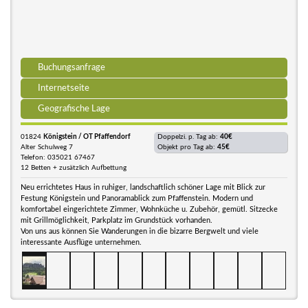
Buchungsanfrage
Internetseite
Geografische Lage
01824
Königstein / OT Pfaffendorf
Doppelzi. p. Tag ab:
40€
Alter Schulweg 7
Objekt pro Tag ab:
45€
Telefon: 035021 67467
12 Betten + zusätzlich Aufbettung
Neu errichtetes Haus in ruhiger, landschaftlich schöner Lage mit Blick zur
Festung Königstein und Panoramablick zum Pfaffenstein. Modern und
komfortabel eingerichtete Zimmer, Wohnküche u. Zubehör, gemütl. Sitzecke
mit Grillmöglichkeit, Parkplatz im Grundstück vorhanden.
Von uns aus können Sie Wanderungen in die bizarre Bergwelt und viele
interessante Ausflüge unternehmen.