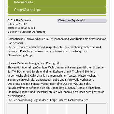
Internetseite
Geografische Lage
01814
Bad Schandau
Objekt pro Tag ab:
60€
Sebnitzer Str. 17
Telefon: 035022 43431
3 Betten + zusätzlich Aufbettung
Romantisches Fachwerkhaus zum Entspannen und Wohlfühlen am Stadtrand von
Bad Schandau.
Die neu, modern und liebevoll ausgestattete Ferienwohnung bietet bis zu 4
Personen Platz für erholsame und erlebnisreiche Urlaubstage im
Elbsandsteingebirge.
Unsere Ferienwohnung ist ca. 55 m² groß.
Sie verfügt über ein geräumiges Wohnzimmer mit einer gemütlichen Sitzecke,
Sat-TV, Bücher und Spiele und einen Essbereich mit Tisch und Stühlen.
In der Küche sind Kühlschrank, Kaffeemaschine, Toaster, Wasserkocher, 4-
Zonen-Cerankochfeld, Dunstabzugshaube und Mikrowelle vorhanden.
Das große Bad mit Fenster verügt über eine Dusche, WC und Föhn.
Im Schlafzimmer befinden sich ein Doppelbett (180x200) und ein Einzelbett.
Ein Babyreisebett und Hochstuhl stellen wir Ihnen auf Wunsch gern kostenlos
zur Verfügung.
Die Ferienwohnung liegt in der 1. Etage unseres Fachwerkhauses.