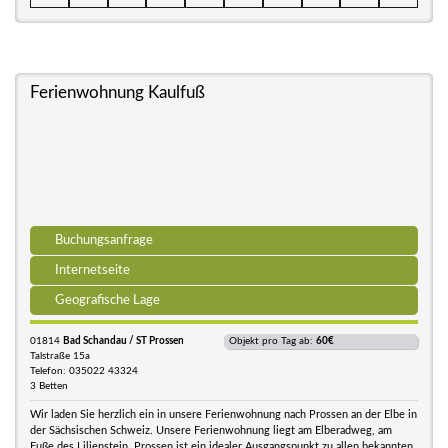
Ferienwohnung Kaulfuß
Buchungsanfrage
Internetseite
Geografische Lage
01814
Bad Schandau / ST Prossen
Objekt pro Tag ab:
60€
Talstraße 15a
Telefon: 035022 43324
3 Betten
Wir laden Sie herzlich ein in unsere Ferienwohnung nach Prossen an der Elbe in
der Sächsischen Schweiz. Unsere Ferienwohnung liegt am Elberadweg, am
Fuße des Lilienstein. Prossen ist ein idealer Ausgangspunkt zu allen bekannten