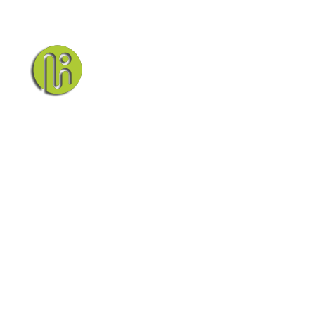
Das Elbsandsteingebirge mit
seinem Nationalpark Sächsische
Schweiz und dem Nationalpark
Böhmische Schweiz sind ein
Eldorado für Wanderer und
Aktivurlauber. Hier finden Sie Informationen zum
Wandern, Klettern, Biken, Boofen, Wassersport und
vieles mehr.
Sie finden bei uns auch die passende Unterkunft im
Hotel, einer Pension, einem Ferienhaus, einer
Ferienwohnung oder auf einem Campingplatz.
Fragen/Antworten
Hotel