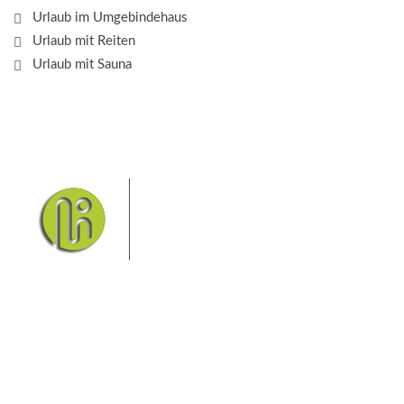
Urlaub im Umgebindehaus
Urlaub mit Reiten
Urlaub mit Sauna
Das Elbsandsteingebirge mit
seinem Nationalpark Sächsische
Schweiz und dem Nationalpark
Böhmische Schweiz sind ein
Eldorado für Wanderer und
Aktivurlauber. Hier finden Sie Informationen zum
Wandern, Klettern, Biken, Boofen, Wassersport und
vieles mehr.