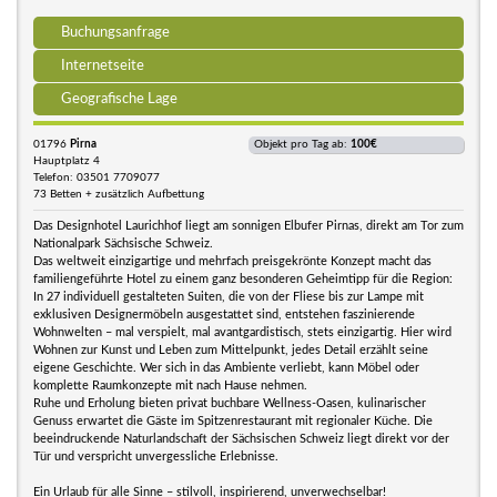
Buchungsanfrage
Internetseite
Geografische Lage
01796
Pirna
Objekt pro Tag ab:
100€
Hauptplatz 4
Telefon: 03501 7709077
73 Betten + zusätzlich Aufbettung
Das Designhotel Laurichhof liegt am sonnigen Elbufer Pirnas, direkt am Tor zum
Nationalpark Sächsische Schweiz.
Das weltweit einzigartige und mehrfach preisgekrönte Konzept macht das
familiengeführte Hotel zu einem ganz besonderen Geheimtipp für die Region:
In 27 individuell gestalteten Suiten, die von der Fliese bis zur Lampe mit
exklusiven Designermöbeln ausgestattet sind, entstehen faszinierende
Wohnwelten – mal verspielt, mal avantgardistisch, stets einzigartig. Hier wird
Wohnen zur Kunst und Leben zum Mittelpunkt, jedes Detail erzählt seine
eigene Geschichte. Wer sich in das Ambiente verliebt, kann Möbel oder
komplette Raumkonzepte mit nach Hause nehmen.
Ruhe und Erholung bieten privat buchbare Wellness-Oasen, kulinarischer
Genuss erwartet die Gäste im Spitzenrestaurant mit regionaler Küche. Die
beeindruckende Naturlandschaft der Sächsischen Schweiz liegt direkt vor der
Tür und verspricht unvergessliche Erlebnisse.
Ein Urlaub für alle Sinne – stilvoll, inspirierend, unverwechselbar!