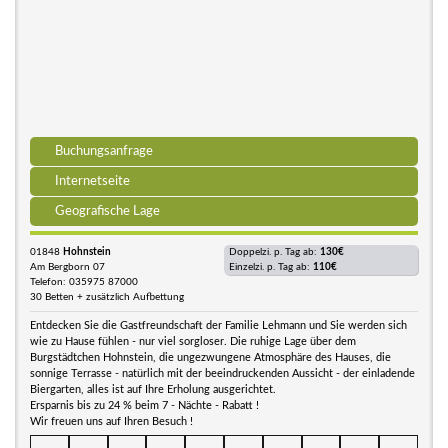
Buchungsanfrage
Internetseite
Geografische Lage
01848
Hohnstein
Doppelzi. p. Tag ab:
130€
Am Bergborn 07
Einzelzi. p. Tag ab:
110€
Telefon: 035975 87000
30 Betten + zusätzlich Aufbettung
Entdecken Sie die Gastfreundschaft der Familie Lehmann und Sie werden sich
wie zu Hause fühlen - nur viel sorgloser. Die ruhige Lage über dem
Burgstädtchen Hohnstein, die ungezwungene Atmosphäre des Hauses, die
sonnige Terrasse - natürlich mit der beeindruckenden Aussicht - der einladende
Biergarten, alles ist auf Ihre Erholung ausgerichtet.
Ersparnis bis zu 24 % beim 7 - Nächte - Rabatt !
Wir freuen uns auf Ihren Besuch !