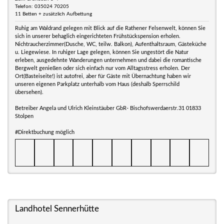
Telefon: 035024 70205
11 Betten + zusätzlich Aufbettung
Ruhig am Waldrand gelegen mit Blick auf die Rathener Felsenwelt, können Sie
sich in unserer behaglich eingerichteten Frühstückspension erholen.
Nichtraucherzimmer(Dusche, WC, teilw. Balkon), Aufenthaltsraum, Gästeküche
u. Liegewiese. In ruhiger Lage gelegen, können Sie ungestört die Natur
erleben, ausgedehnte Wanderungen unternehmen und dabei die romantische
Bergwelt genießen oder sich einfach nur vom Alltagsstress erholen. Der
Ort(Basteiseite!) ist autofrei, aber für Gäste mit Übernachtung haben wir
unseren eigenen Parkplatz unterhalb vom Haus (deshalb Sperrschild
übersehen).
Betreiber Angela und Ulrich Kleinstäuber GbR- Bischofswerdaerstr.31 01833
Stolpen
#Direktbuchung möglich
Landhotel Sennerhütte