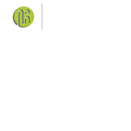
Das Elbsandsteingebirge mit
seinem Nationalpark Sächsische
Schweiz und dem Nationalpark
Böhmische Schweiz sind ein
Eldorado für Wanderer und
Aktivurlauber. Hier finden Sie Informationen zum
Wandern, Klettern, Biken, Boofen, Wassersport und
vieles mehr.
Sie finden bei uns auch die passende Unterkunft im
Hotel, einer Pension, einem Ferienhaus, einer
Ferienwohnung oder auf einem Campingplatz.
Fragen/Antworten
Hotel
Infos zur Region
Pension