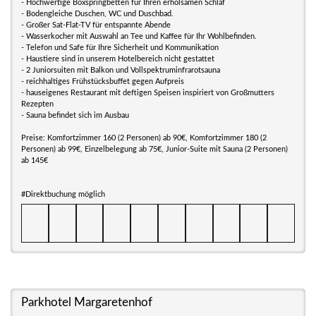
- Hochwertige Boxspringbetten für Ihren erholsamen Schlaf
- Bodengleiche Duschen, WC und Duschbad.
- Großer Sat-Flat-TV für entspannte Abende
- Wasserkocher mit Auswahl an Tee und Kaffee für Ihr Wohlbefinden.
- Telefon und Safe für Ihre Sicherheit und Kommunikation
- Haustiere sind in unserem Hotelbereich nicht gestattet
- 2 Juniorsuiten mit Balkon und Vollspektruminfrarotsauna
- reichhaltiges Frühstücksbuffet gegen Aufpreis
- hauseigenes Restaurant mit deftigen Speisen inspiriert von Großmutters
Rezepten
- Sauna befindet sich im Ausbau
Preise: Komfortzimmer 160 (2 Personen) ab 90€, Komfortzimmer 180 (2
Personen) ab 99€, Einzelbelegung ab 75€, Junior-Suite mit Sauna (2 Personen)
ab 145€
#Direktbuchung möglich
Parkhotel Margaretenhof