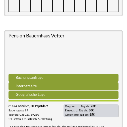
Pension Bauernhaus Vetter
Buchungsanfrage
Internetseite
Geografische Lage
01824
Gohrisch, OT Papstdorf
Doppelzi. p. Tag ab:
73€
Bauerngasse 97
Einzelzi. p. Tag ab:
50€
Telefon: 035021 59250
Objekt pro Tag ab:
65€
24 Betten + zusätzlich Aufbettung