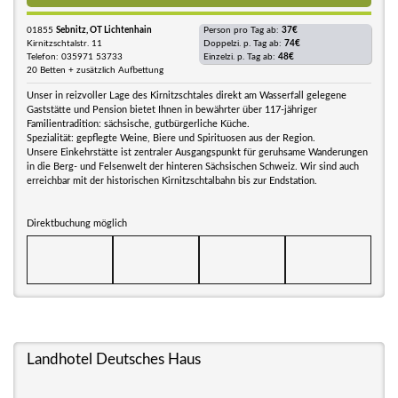
01855
Sebnitz, OT Lichtenhain
Person pro Tag ab:
37€
Kirnitzschtalstr. 11
Doppelzi. p. Tag ab:
74€
Telefon: 035971 53733
Einzelzi. p. Tag ab:
48€
20 Betten + zusätzlich Aufbettung
Unser in reizvoller Lage des Kirnitzschtales direkt am Wasserfall gelegene
Gaststätte und Pension bietet Ihnen in bewährter über 117-jähriger
Familientradition: sächsische, gutbürgerliche Küche.
Spezialität: gepflegte Weine, Biere und Spirituosen aus der Region.
Unsere Einkehrstätte ist zentraler Ausgangspunkt für geruhsame Wanderungen
in die Berg- und Felsenwelt der hinteren Sächsischen Schweiz. Wir sind auch
erreichbar mit der historischen Kirnitzschtalbahn bis zur Endstation.
Direktbuchung möglich
Landhotel Deutsches Haus