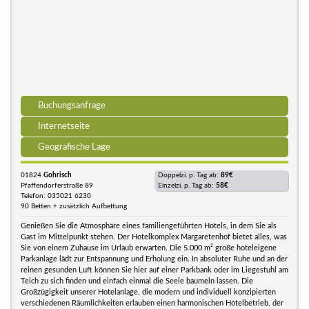
Buchungsanfrage
Internetseite
Geografische Lage
01824
Gohrisch
Doppelzi. p. Tag ab:
89€
Pfaffendorferstraße 89
Einzelzi. p. Tag ab:
58€
Telefon: 035021 6230
90 Betten + zusätzlich Aufbettung
Genießen Sie die Atmosphäre eines familiengeführten Hotels, in dem Sie als
Gast im Mittelpunkt stehen. Der Hotelkomplex Margaretenhof bietet alles, was
Sie von einem Zuhause im Urlaub erwarten. Die 5.000 m² große hoteleigene
Parkanlage lädt zur Entspannung und Erholung ein. In absoluter Ruhe und an der
reinen gesunden Luft können Sie hier auf einer Parkbank oder im Liegestuhl am
Teich zu sich finden und einfach einmal die Seele baumeln lassen. Die
Großzügigkeit unserer Hotelanlage, die modern und individuell konzipierten
verschiedenen Räumlichkeiten erlauben einen harmonischen Hotelbetrieb, der