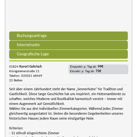
Buchungsanfrage
Internetseite
Geografische Lage
01824
Kurort Gohrisch
Doppelzi. p. Tag ab:
99€
Königsteinerstraße 11
Einzelzi. p. Tag ab:
75€
Telefon: 035021 68469
22 Betten
Seit über einem Jahrhundert steht der Name „Sennerhütte“ für Tradition und
Gastlichkeit. Diese lange Geschichte hat uns inspiriert, ein Hüttenambiente zu
schaffen, welches Moderne und Rustikalität harmonisch vereint – immer mit
einem Augenmerk auf Gemütlichkeit.
Wählen Sie aus drei individuellen Zimmerkategorien. Während jedes Zimmer
gleichwertig ausgestattet ist, bieten die besonderen Gegebenheiten unseres
historischen Hauses jedem Raum seine einzigartige Note.
Kriterien:
- 11 stilvoll eingerichtete Zimmer