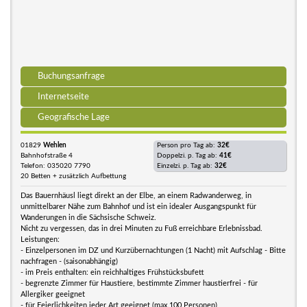
Buchungsanfrage
Internetseite
Geografische Lage
01829
Wehlen
Person pro Tag ab:
32€
Bahnhofstraße 4
Doppelzi. p. Tag ab:
41€
Telefon: 035020 7790
Einzelzi. p. Tag ab:
32€
20 Betten + zusätzlich Aufbettung
Das Bauernhäusl liegt direkt an der Elbe, an einem Radwanderweg, in
unmittelbarer Nähe zum Bahnhof und ist ein idealer Ausgangspunkt für
Wanderungen in die Sächsische Schweiz.
Nicht zu vergessen, das in drei Minuten zu Fuß erreichbare Erlebnissbad.
Leistungen:
- Einzelpersonen im DZ und Kurzübernachtungen (1 Nacht) mit Aufschlag - Bitte
nachfragen - (saisonabhängig)
- im Preis enthalten: ein reichhaltiges Frühstücksbufett
- begrenzte Zimmer für Haustiere, bestimmte Zimmer haustierfrei - für
Allergiker geeignet
- für Feierlichkeiten jeder Art geeignet (max.100 Personen)