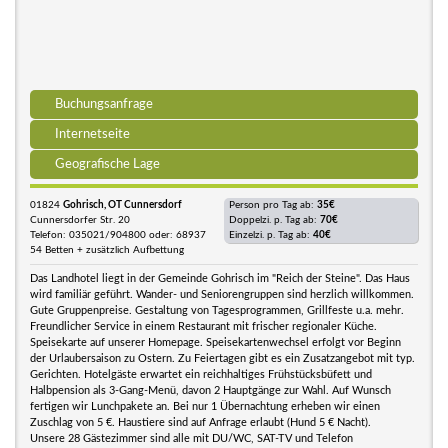
Buchungsanfrage
Internetseite
Geografische Lage
01824
Gohrisch, OT Cunnersdorf
Person pro Tag ab:
35€
Cunnersdorfer Str. 20
Doppelzi. p. Tag ab:
70€
Telefon: 035021/904800 oder: 68937
Einzelzi. p. Tag ab:
40€
54 Betten + zusätzlich Aufbettung
Das Landhotel liegt in der Gemeinde Gohrisch im "Reich der Steine". Das Haus
wird familiär geführt. Wander- und Seniorengruppen sind herzlich willkommen.
Gute Gruppenpreise. Gestaltung von Tagesprogrammen, Grillfeste u.a. mehr.
Freundlicher Service in einem Restaurant mit frischer regionaler Küche.
Speisekarte auf unserer Homepage. Speisekartenwechsel erfolgt vor Beginn
der Urlaubersaison zu Ostern. Zu Feiertagen gibt es ein Zusatzangebot mit typ.
Gerichten. Hotelgäste erwartet ein reichhaltiges Frühstücksbüfett und
Halbpension als 3-Gang-Menü, davon 2 Hauptgänge zur Wahl. Auf Wunsch
fertigen wir Lunchpakete an. Bei nur 1 Übernachtung erheben wir einen
Zuschlag von 5 €. Haustiere sind auf Anfrage erlaubt (Hund 5 € Nacht).
Unsere 28 Gästezimmer sind alle mit DU/WC, SAT-TV und Telefon