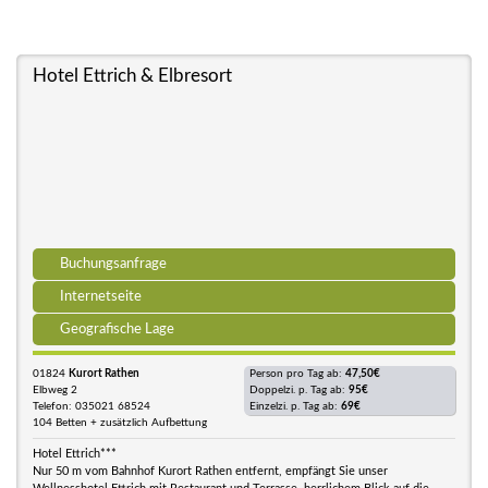
Hotel Ettrich & Elbresort
Buchungsanfrage
Internetseite
Geografische Lage
01824
Kurort Rathen
Person pro Tag ab:
47,50€
Elbweg 2
Doppelzi. p. Tag ab:
95€
Telefon: 035021 68524
Einzelzi. p. Tag ab:
69€
104 Betten + zusätzlich Aufbettung
Hotel Ettrich***
Nur 50 m vom Bahnhof Kurort Rathen entfernt, empfängt Sie unser