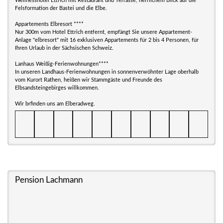
Wellnesshotel Ettrich mit Restaurant und Terrasse, herrlichem Blick auf die
Felsformation der Bastei und die Elbe.
Appartements Elbresort ****
Nur 300m vom Hotel Ettrich entfernt, empfängt Sie unsere Appartement-
Anlage "elbresort" mit 16 exklusiven Appartements für 2 bis 4 Personen, für
Ihren Urlaub in der Sächsischen Schweiz.
Lanhaus Weißig-Ferienwohnungen****
In unseren Landhaus-Ferienwohnungen in sonnenverwöhnter Lage oberhalb
vom Kurort Rathen, heißen wir Stammgäste und Freunde des
Elbsandsteingebirges willkommen.
Wir brfinden uns am Elberadweg.
Pension Lachmann