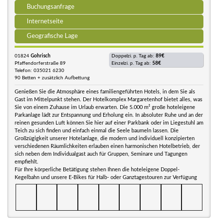
Buchungsanfrage
Internetseite
Geografische Lage
01824
Gohrisch
Doppelzi. p. Tag ab:
89€
Pfaffendorferstraße 89
Einzelzi. p. Tag ab:
58€
Telefon: 035021 6230
90 Betten + zusätzlich Aufbettung
Genießen Sie die Atmosphäre eines familiengeführten Hotels, in dem Sie als
Gast im Mittelpunkt stehen. Der Hotelkomplex Margaretenhof bietet alles, was
Sie von einem Zuhause im Urlaub erwarten. Die 5.000 m² große hoteleigene
Parkanlage lädt zur Entspannung und Erholung ein. In absoluter Ruhe und an der
reinen gesunden Luft können Sie hier auf einer Parkbank oder im Liegestuhl am
Teich zu sich finden und einfach einmal die Seele baumeln lassen. Die
Großzügigkeit unserer Hotelanlage, die modern und individuell konzipierten
verschiedenen Räumlichkeiten erlauben einen harmonischen Hotelbetrieb, der
sich neben dem Individualgast auch für Gruppen, Seminare und Tagungen
empfiehlt.
Für Ihre körperliche Betätigung stehen Ihnen die hoteleigene Doppel-
Kegelbahn und unsere E-Bikes für Halb- oder Ganztagestouren zur Verfügung