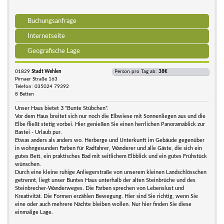
Buchungsanfrage
Internetseite
Geografische Lage
01829
Stadt Wehlen
Person pro Tag ab:
38€
Pirnaer Straße 163
Telefon: 035024 79392
8 Betten
Unser Haus bietet 3 "Bunte Stübchen".
Vor dem Haus breitet sich nur noch die Elbwiese mit Sonnenliegen aus und die
Elbe fließt stetig vorbei. Hier genießen Sie einen herrlichen Panoramablick zur
Bastei - Urlaub pur.
Etwas anders als anders wo. Herberge und Unterkunft im Gebäude gegenüber
in wohngesunden Farben für Radfahrer, Wanderer und alle Gäste, die sich ein
gutes Bett, ein praktisches Bad mit seitlichem Elbblick und ein gutes Frühstück
wünschen.
Durch eine kleine ruhige Anliegerstraße von unserem kleinen Landschlösschen
getrennt, liegt unser Buntes Haus unterhalb der alten Steinbrüche und des
Steinbrecher-Wanderweges. Die Farben sprechen von Lebenslust und
Kreativität. Die Formen erzählen Bewegung. Hier sind Sie richtig, wenn Sie
eine oder auch mehrere Nächte bleiben wollen. Nur hier finden Sie diese
einmalige Lage.