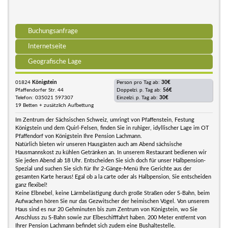
Buchungsanfrage
Internetseite
Geografische Lage
01824
Königstein
Person pro Tag ab:
30€
Pfaffendorfer Str. 44
Doppelzi. p. Tag ab:
56€
Telefon: 035021 597307
Einzelzi. p. Tag ab:
30€
19 Betten + zusätzlich Aufbettung
Im Zentrum der Sächsischen Schweiz, umringt von Pfaffenstein, Festung
Königstein und dem Quirl-Felsen, finden Sie in ruhiger, idyllischer Lage im OT
Pfaffendorf von Königstein Ihre Pension Lachmann.
Natürlich bieten wir unseren Hausgästen auch am Abend sächsische
Hausmannskost zu kühlen Getränken an. In unserem Restaurant bedienen wir
Sie jeden Abend ab 18 Uhr. Entscheiden Sie sich doch für unser Halbpension-
Spezial und suchen Sie sich für Ihr 2-Gänge-Menü Ihre Gerichte aus der
gesamten Karte heraus! Egal ob a la carte oder als Halbpension, Sie entscheiden
ganz flexibel!
Keine Elbnebel, keine Lärmbelästigung durch große Straßen oder S-Bahn, beim
Aufwachen hören Sie nur das Gezwitscher der heimischen Vögel. Von unserem
Haus sind es nur 20 Gehminuten bis zum Zentrum von Königstein, wo Sie
Anschluss zu S-Bahn sowie zur Elbeschifffahrt haben. 200 Meter entfernt von
Ihrer Pension Lachmann befindet sich zudem eine Bushaltestelle.