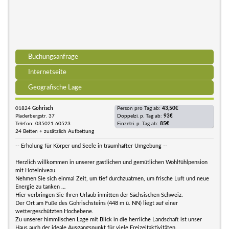
Buchungsanfrage
Internetseite
Geografische Lage
01824
Gohrisch
Person pro Tag ab:
43,50€
Pladerbergstr. 37
Doppelzi. p. Tag ab:
93€
Telefon: 035021 60523
Einzelzi. p. Tag ab:
85€
24 Betten + zusätzlich Aufbettung
-- Erholung für Körper und Seele in traumhafter Umgebung --
Herzlich willkommen in unserer gastlichen und gemütlichen Wohlfühlpension
mit Hotelniveau.
Nehmen Sie sich einmal Zeit, um tief durchzuatmen, um frische Luft und neue
Energie zu tanken …
Hier verbringen Sie Ihren Urlaub inmitten der Sächsischen Schweiz.
Der Ort am Fuße des Gohrischsteins (448 m ü. NN) liegt auf einer
wettergeschützten Hochebene.
Zu unserer himmlischen Lage mit Blick in die herrliche Landschaft ist unser
Haus auch der ideale Ausgangspunkt für viele Freizeitaktivitäten.