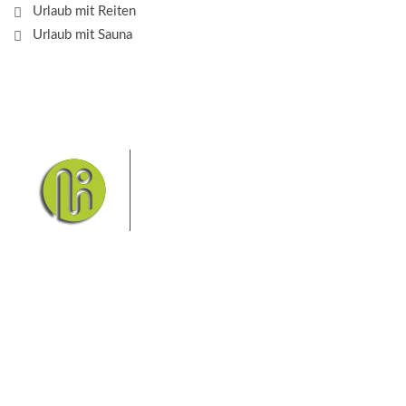
Urlaub mit Reiten
Urlaub mit Sauna
Das Elbsandsteingebirge mit
seinem Nationalpark Sächsische
Schweiz und dem Nationalpark
Böhmische Schweiz sind ein
Eldorado für Wanderer und
Aktivurlauber. Hier finden Sie Informationen zum
Wandern, Klettern, Biken, Boofen, Wassersport und
vieles mehr.
Sie finden bei uns auch die passende Unterkunft im
Hotel, einer Pension, einem Ferienhaus, einer