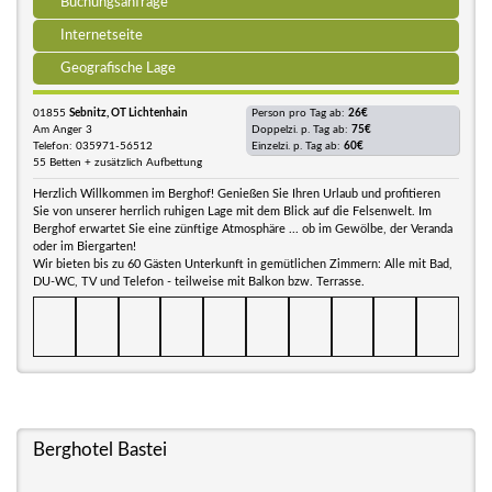
Buchungsanfrage
Internetseite
Geografische Lage
01855
Sebnitz, OT Lichtenhain
Person pro Tag ab:
26€
Am Anger 3
Doppelzi. p. Tag ab:
75€
Telefon: 035971-56512
Einzelzi. p. Tag ab:
60€
55 Betten + zusätzlich Aufbettung
Herzlich Willkommen im Berghof! Genießen Sie Ihren Urlaub und profitieren
Sie von unserer herrlich ruhigen Lage mit dem Blick auf die Felsenwelt. Im
Berghof erwartet Sie eine zünftige Atmosphäre ... ob im Gewölbe, der Veranda
oder im Biergarten!
Wir bieten bis zu 60 Gästen Unterkunft in gemütlichen Zimmern: Alle mit Bad,
DU-WC, TV und Telefon - teilweise mit Balkon bzw. Terrasse.
Berghotel Bastei