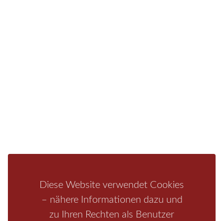
Ferienwohnung oder auf einem Campingplatz.
Fragen/Antworten
Hotel
Infos zur Region
Pension
Mediathek
Ferienwohnung
Unterkunft
Ferienhaus
Aktivitäten
Camping
Bastei
Malerweg
Nationalpark
Affensteine
Schrammsteine
Weiße Flotte
Bad Schandau
Wehlen
Rathen
Hohnstein
Königstein
Kirnitzschtal
Wellness
Boofen
Mediathek
Diese Website verwendet Cookies
– nähere Informationen dazu und
zu Ihren Rechten als Benutzer