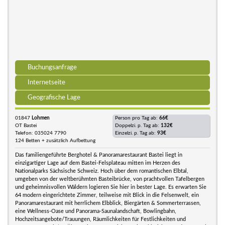
Buchungsanfrage
Internetseite
Geografische Lage
01847
Lohmen
Person pro Tag ab:
66€
OT Bastei
Doppelzi. p. Tag ab:
132€
Telefon: 035024 7790
Einzelzi. p. Tag ab:
93€
124 Betten + zusätzlich Aufbettung
Das familiengeführte Berghotel & Panoramarestaurant Bastei liegt in
einzigartiger Lage auf dem Bastei-Felsplateau mitten im Herzen des
Nationalparks Sächsische Schweiz. Hoch über dem romantischen Elbtal,
umgeben von der weltberühmten Basteibrücke, von prachtvollen Tafelbergen
und geheimnisvollen Wäldern logieren Sie hier in bester Lage. Es erwarten Sie
64 modern eingerichtete Zimmer, teilweise mit Blick in die Felsenwelt, ein
Panoramarestaurant mit herrlichem Elbblick, Biergärten & Sommerterrassen,
eine Wellness-Oase und Panorama-Saunalandschaft, Bowlingbahn,
Hochzeitsangebote/Trauungen, Räumlichkeiten für Festlichkeiten und