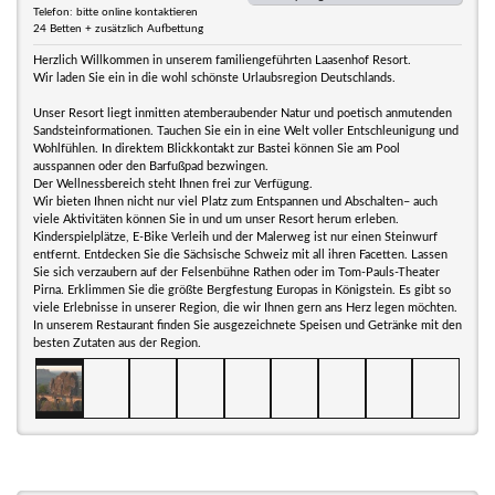
Telefon: bitte online kontaktieren
24 Betten + zusätzlich Aufbettung
Herzlich Willkommen in unserem familiengeführten Laasenhof Resort.
Wir laden Sie ein in die wohl schönste Urlaubsregion Deutschlands.
Unser Resort liegt inmitten atemberaubender Natur und poetisch anmutenden
Sandsteinformationen. Tauchen Sie ein in eine Welt voller Entschleunigung und
Wohlfühlen. In direktem Blickkontakt zur Bastei können Sie am Pool
ausspannen oder den Barfußpad bezwingen.
Der Wellnessbereich steht Ihnen frei zur Verfügung.
Wir bieten Ihnen nicht nur viel Platz zum Entspannen und Abschalten– auch
viele Aktivitäten können Sie in und um unser Resort herum erleben.
Kinderspielplätze, E-Bike Verleih und der Malerweg ist nur einen Steinwurf
entfernt. Entdecken Sie die Sächsische Schweiz mit all ihren Facetten. Lassen
Sie sich verzaubern auf der Felsenbühne Rathen oder im Tom-Pauls-Theater
Pirna. Erklimmen Sie die größte Bergfestung Europas in Königstein. Es gibt so
viele Erlebnisse in unserer Region, die wir Ihnen gern ans Herz legen möchten.
In unserem Restaurant finden Sie ausgezeichnete Speisen und Getränke mit den
besten Zutaten aus der Region.