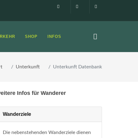
Impressum
0160 99873408
info@elbsandste
RKEHR
SHOP
INFOS
rt
Unterkunft
Unterkunft Datenbank
eitere Infos für Wanderer
Wanderziele
Die nebenstehenden Wanderziele dienen