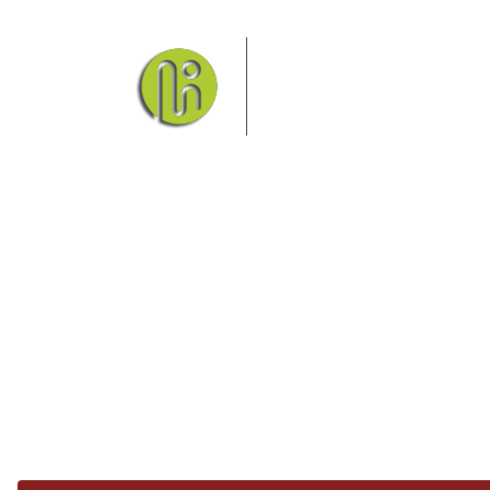
Das Elbsandsteingebirge
Nationalpark Böhmische Sch
Hier finden Sie Informatio
Sie finden bei uns auch die passende Unterk
Ferienwohnung od
Fragen/Antworten
Hotel
Infos zur Region
Pension
Mediathek
Ferienwohnung
Unterkunft
Ferienhaus
Aktivitäten
Camping