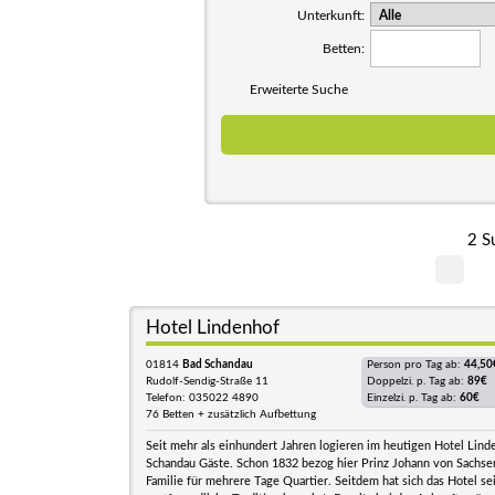
Unterkunft:
Betten:
Erweiterte Suche
2 S
Hotel Lindenhof
01814
Bad Schandau
Person pro Tag ab:
44,50
Rudolf-Sendig-Straße 11
Doppelzi. p. Tag ab:
89€
Telefon: 035022 4890
Einzelzi. p. Tag ab:
60€
76 Betten + zusätzlich Aufbettung
Seit mehr als einhundert Jahren logieren im heutigen Hotel Lind
Schandau Gäste. Schon 1832 bezog hier Prinz Johann von Sachsen
Familie für mehrere Tage Quartier. Seitdem hat sich das Hotel se