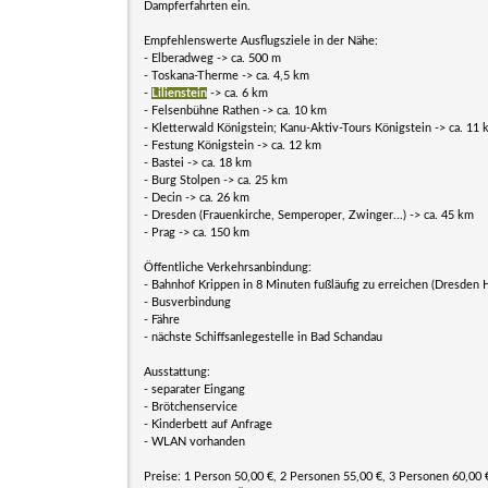
Dampferfahrten ein.
Empfehlenswerte Ausflugsziele in der Nähe:
- Elberadweg -> ca. 500 m
- Toskana-Therme -> ca. 4,5 km
-
Lilienstein
-> ca. 6 km
- Felsenbühne Rathen -> ca. 10 km
- Kletterwald Königstein; Kanu-Aktiv-Tours Königstein -> ca. 11
- Festung Königstein -> ca. 12 km
- Bastei -> ca. 18 km
- Burg Stolpen -> ca. 25 km
- Decin -> ca. 26 km
- Dresden (Frauenkirche, Semperoper, Zwinger...) -> ca. 45 km
- Prag -> ca. 150 km
Öffentliche Verkehrsanbindung:
- Bahnhof Krippen in 8 Minuten fußläufig zu erreichen (Dresden 
- Busverbindung
- Fähre
- nächste Schiffsanlegestelle in Bad Schandau
Ausstattung:
- separater Eingang
- Brötchenservice
- Kinderbett auf Anfrage
- WLAN vorhanden
Preise: 1 Person 50,00 €, 2 Personen 55,00 €, 3 Personen 60,00 