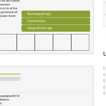
en Sie den Charme
 zwischen
es für all Ihre
1 geschmackvoll
Buchungsanfrage
gionaler Küche
Internetseite
Geografische Lage
usgangspunkt für
Klettern.
nd