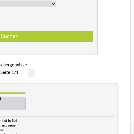
uchergebnisse
Seite 1/1
€
enhof in Bad
 mit seiner
ine