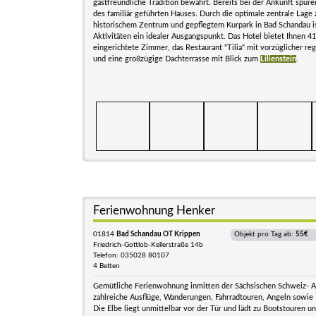
gastfreundliche Tradition bewahrt. Bereits bei der Ankunft spür
des familiär geführten Hauses. Durch die optimale zentrale Lage
historischem Zentrum und gepflegtem Kurpark in Bad Schandau ist 
Aktivitäten ein idealer Ausgangspunkt. Das Hotel bietet Ihnen 4
eingerichtete Zimmer, das Restaurant "Tilia" mit vorzüglicher re
und eine großzügige Dachterrasse mit Blick zum
Lilienstein
.
Ferienwohnung Henker
01814
Bad Schandau OT Krippen
Objekt pro Tag ab:
55€
Friedrich-Gottlob-Kellerstraße 14b
Telefon: 035028 80107
4 Betten
Gemütliche Ferienwohnung inmitten der Sächsischen Schweiz- A
zahlreiche Ausflüge, Wanderungen, Fahrradtouren, Angeln sowie 
Die Elbe liegt unmittelbar vor der Tür und lädt zu Bootstouren u