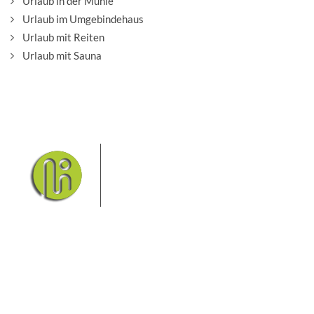
Urlaub in der Mühle
Urlaub im Umgebindehaus
Urlaub mit Reiten
Urlaub mit Sauna
Das Elbsandsteingebirge mit seinem
Nationalpark Sächsische Schweiz
und dem Nationalpark Böhmische
Schweiz sind ein Eldorado für
Wanderer und Aktivurlauber. Hier
finden Sie Informationen zum Wandern, Klettern,
Biken, Boofen, Wassersport und vieles mehr.
Sie finden bei uns auch die passende Unterkunft im