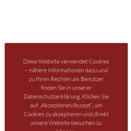
Fragen/Antworten
Hotel
Infos zur Region
Pension
Mediathek
Ferienwohnung
Unterkunft
Ferienhaus
Aktivitäten
Camping
Bastei
Malerweg
Nationalpark
Affensteine
Diese Website verwendet Cookies
Schrammsteine
Weiße Flotte
Bad Schandau
Wehlen
– nähere Informationen dazu und
Rathen
Hohnstein
Königstein
Kirnitzschtal
Wellness
zu Ihren Rechten als Benutzer
Boofen
Mediathek
finden Sie in unserer
Datenschutzerklärung. Klicken Sie
auf „Akzeptieren/Accept“, um
Cookies zu akzeptieren und direkt
unsere Website besuchen zu