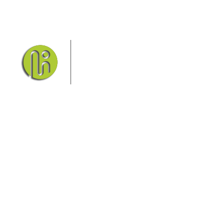
Das Elbsandsteingebirge mit
seinem Nationalpark Sächsische
Schweiz und dem Nationalpark
Böhmische Schweiz sind ein
Eldorado für Wanderer und
Aktivurlauber. Hier finden Sie Informationen zum
Wandern, Klettern, Biken, Boofen, Wassersport und
vieles mehr.
Sie finden bei uns auch die passende Unterkunft im
Hotel, einer Pension, einem Ferienhaus, einer
Ferienwohnung oder auf einem Campingplatz.