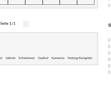
Seite 1/1
in
Sebnitz
Schwimmen
Gasthof
Kamenice
Festung Königstein
ebirge mit seinem Nationalpark Sächsische Schweiz und