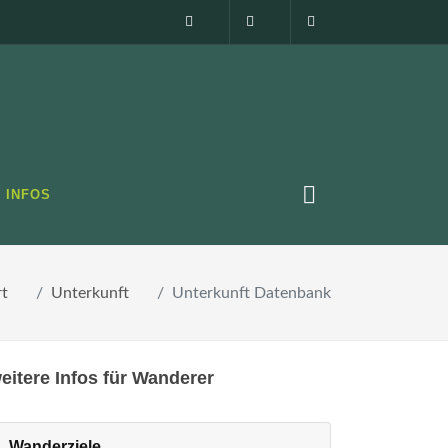
Impressum
0160 99873408
info@elbsandste
INFOS
rt
Unterkunft
Unterkunft Datenbank
eitere Infos für Wanderer
Wanderziele