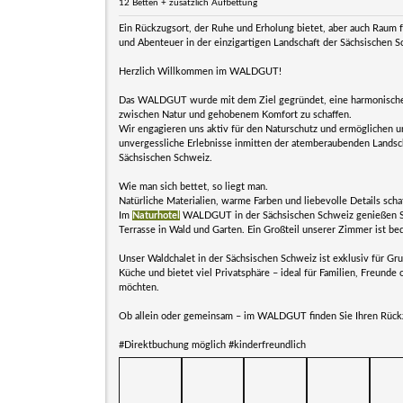
12 Betten + zusätzlich Aufbettung
Ein Rückzugsort, der Ruhe und Erholung bietet, aber auch Raum
und Abenteuer in der einzigartigen Landschaft der Sächsischen S
Herzlich Willkommen im WALDGUT!
Das WALDGUT wurde mit dem Ziel gegründet, eine harmonisch
zwischen Natur und gehobenem Komfort zu schaffen.
Wir engagieren uns aktiv für den Naturschutz und ermöglichen 
unvergessliche Erlebnisse inmitten der atemberaubenden Landsc
Sächsischen Schweiz.
Wie man sich bettet, so liegt man.
Natürliche Materialien, warme Farben und liebevolle Details sc
Im
Naturhotel
WALDGUT in der Sächsischen Schweiz genießen Si
Terrasse in Wald und Garten. Ein Großteil unserer Zimmer ist b
Unser Waldchalet in der Sächsischen Schweiz ist exklusiv für G
Küche und bietet viel Privatsphäre – ideal für Familien, Freund
möchten.
Ob allein oder gemeinsam – im WALDGUT finden Sie Ihren Rückz
#Direktbuchung möglich #kinderfreundlich