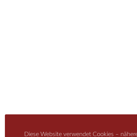
dem Nationalpark 
Aktivurlauber. Hier finden Sie Informationen
v
Sie finden bei uns auch die passende Unterk
Ferienwohnung od
Fragen/Antworten
Hotel
Infos zur Region
Pension
Mediathek
Ferienwohnung
Unterkunft
Ferienhaus
Aktivitäten
Camping
Diese Website verwendet Cookies – nähere 