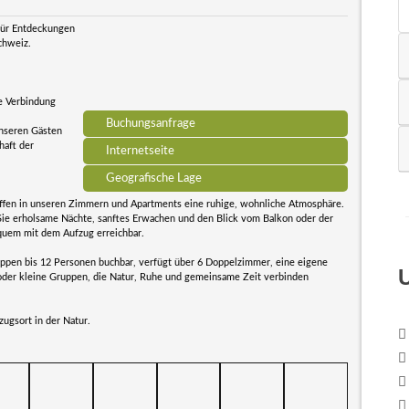
 für Entdeckungen
chweiz.
e Verbindung
Buchungsanfrage
unseren Gästen
haft der
Internetseite
Geografische Lage
haffen in unseren Zimmern und Apartments eine ruhige, wohnliche Atmosphäre.
e erholsame Nächte, sanftes Erwachen und den Blick vom Balkon oder der
equem mit dem Aufzug erreichbar.
ruppen bis 12 Personen buchbar, verfügt über 6 Doppelzimmer, eine eigene
e oder kleine Gruppen, die Natur, Ruhe und gemeinsame Zeit verbinden
ugsort in der Natur.