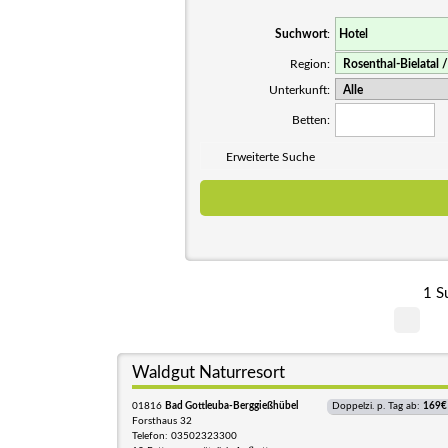
Suchwort
:
Region:
Unterkunft:
Betten:
Erweiterte Suche
1 S
Waldgut Naturresort
01816
Bad Gottleuba-Berggießhübel
Doppelzi. p. Tag ab:
169€
Forsthaus 32
Telefon: 03502323300