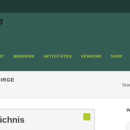
RT
WANDERN
AKTIVITÄTEN
VERKEHR
SHOP
IRGE
Sta
w
ichnis