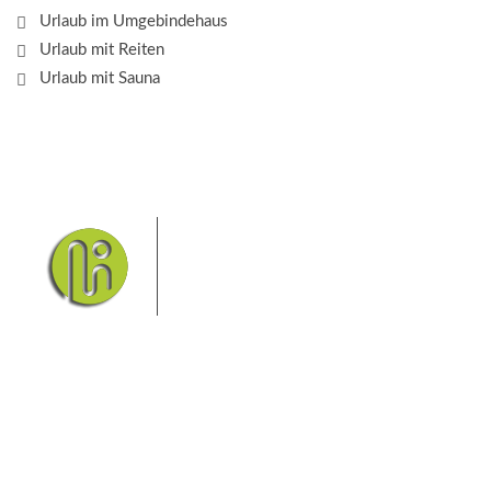
Urlaub im Umgebindehaus
Urlaub mit Reiten
Urlaub mit Sauna
Das Elbsandsteingebirge mit
seinem Nationalpark Sächsische
Schweiz und dem Nationalpark
Böhmische Schweiz sind ein
Eldorado für Wanderer und
Aktivurlauber. Hier finden Sie Informationen zum
Wandern, Klettern, Biken, Boofen, Wassersport und
vieles mehr.