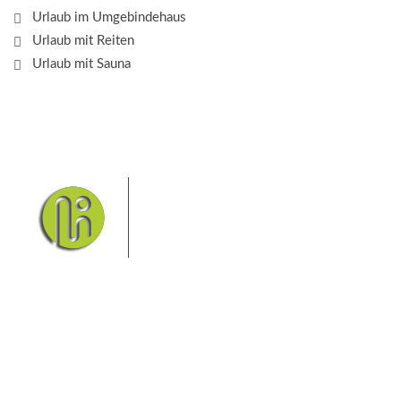
Urlaub im Umgebindehaus
Urlaub mit Reiten
Urlaub mit Sauna
Das Elbsandsteingebirge mit
seinem Nationalpark Sächsische
Schweiz und dem Nationalpark
Böhmische Schweiz sind ein
Eldorado für Wanderer und
Aktivurlauber. Hier finden Sie Informationen zum
Wandern, Klettern, Biken, Boofen, Wassersport und
vieles mehr.