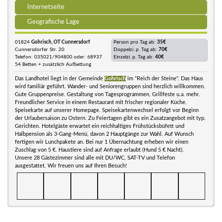
Internetseite
Geografische Lage
01824
Gohrisch, OT Cunnersdorf
Person pro Tag ab:
35€
Cunnersdorfer Str. 20
Doppelzi. p. Tag ab:
70€
Telefon: 035021/904800 oder: 68937
Einzelzi. p. Tag ab:
40€
54 Betten + zusätzlich Aufbettung
Das Landhotel liegt in der Gemeinde
Gohrisch
im "Reich der Steine". Das Haus
wird familiär geführt. Wander- und Seniorengruppen sind herzlich willkommen.
Gute Gruppenpreise. Gestaltung von Tagesprogrammen, Grillfeste u.a. mehr.
Freundlicher Service in einem Restaurant mit frischer regionaler Küche.
Speisekarte auf unserer Homepage. Speisekartenwechsel erfolgt vor Beginn
der Urlaubersaison zu Ostern. Zu Feiertagen gibt es ein Zusatzangebot mit typ.
Gerichten. Hotelgäste erwartet ein reichhaltiges Frühstücksbüfett und
Halbpension als 3-Gang-Menü, davon 2 Hauptgänge zur Wahl. Auf Wunsch
fertigen wir Lunchpakete an. Bei nur 1 Übernachtung erheben wir einen
Zuschlag von 5 €. Haustiere sind auf Anfrage erlaubt (Hund 5 € Nacht).
Unsere 28 Gästezimmer sind alle mit DU/WC, SAT-TV und Telefon
ausgestattet. Wir freuen uns auf Ihren Besuch!