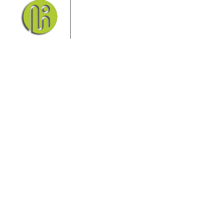
seinem Nationalpark Sächsische
Schweiz und dem Nationalpark
Böhmische Schweiz sind ein
Eldorado für Wanderer und
Aktivurlauber. Hier finden Sie Informationen zum
Wandern, Klettern, Biken, Boofen, Wassersport und
vieles mehr.
Sie finden bei uns auch die passende Unterkunft im
Hotel, einer Pension, einem Ferienhaus, einer
Ferienwohnung oder auf einem Campingplatz.
Fragen/Antworten
Hotel
Infos zur Region
Pension
Mediathek
Ferienwohnung