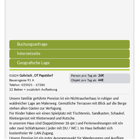
Buchungsanfrage
Internetseite
Geografische Lage
01824
Gohrisch , OT Papstdorf
Person pro Tag ab:
26€
Bauerngasse 91 A
Objekt pro Tag ab:
44€
Telefon: 035021 - 67286
22 Betten + zusätzlich Aufbettung
Unsere familiär geführte Pension ist ein Nichtraucherhaus in ruhiger und
waldreicher Lage am Malerweg. Gemütliche Terrassen mit Blick auf die Berge
stehen allen Gästen zur Verfügung.
Für Kinder haben wir einen Spielplatz mit Tischtennis, Sandkasten, Schaukel,
Klettergerüst mit Kletterwand und Rutsche.
In unserem Haus sind Doppelzimmer 26 qm ) und Ferienwohnungen mit ein
oder zwei Schlafräumen ( jeder mit DU / WC ). Im Haus befindet sich
kostenfreier W- LAN Zugang.
Unsere Pension ist ein guter Ausgangspunkt für Wanderungen und Ausflüge.