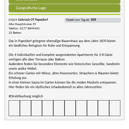
Geografische Lage
01824
Gohrisch OT Papstdorf
Objekt pro Tag ab:
85€
Alte Hauptstrasse 35
Telefon: 0177 8844441
23 Betten
Das in Papstdorf gelegene ehemalige Bauernhaus aus dem Jahre 1870 bietet
ein ländliches Refugium für Ruhe und Entspannung.
Die 4 individuellen und komplett ausgestatteten Apartments für 2-8 Gäste
verfügen alle über Terrasse oder Balkon.
Außerdem finden Sie besondere Elemente wie historisches Gewölbe, Sandstein
sowie antike Möbel.
Ein schöner Garten mit Wiese, alten Rosensorten, Sträuchern & Bäumen bietet
Erholung pur.
In einer kleinen Sauna im Garten können Sie die müden Muskeln entspannen.
Hier finden Sie ein idyllisches Urlaubsdomizil zu allen Jahreszeiten.
#Direktbuchung möglich