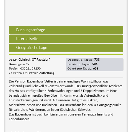
Buchungsanfrage
Internetseite
Geografische Lage
01824
Gohrisch, OT Papstdorf
Doppelzi. p. Tag ab:
73€
Bauerngasse 97
Einzelzi. p. Tag ab:
50€
Telefon: 035021 59250
Objekt pro Tag ab:
65€
24 Betten + zusätzlich Aufbettung
Die Pension Bauernhaus Vetter ist ein ehemaliges Wohnstallhaus was
vollständig und liebevoll rekonstruiert wurde. Das außergewöhnliche Ambiente
des Hauses verfügt über 4 Ferienwohnungen und 5 Doppelzimmer. Im Haus
befindet sich ein großes Gewölbe mit Kamin was als Aufenthalts- und
Frühstücksraum genutzt wird. Auf unseren Hof gibt es Katzen,
Mehrschweinchen und Kaninchen. Das Bauernhaus ist ideal als Ausgangspunkt
für zahlreiche Wanderrungen in der Sächsischen Schweiz.
Das Bauernhaus ist auch kombinierbar mit unseren Ferienapartments und
Ferienhäusern.