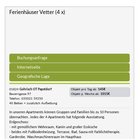
Ferienhäuser Vetter (4 x)
Buchungsanfrage
Internetseite
Geografische Lage
01824
Gohrisch OT Papstdorf
Objekt pro Tag ab:
145€
Bauerngasse 97
Objekt p. Woche ab:
1015€
Telefon: 035021 59250
40 Betten + zusätzlich Aufbettung
In unseren Apartments können Gruppen und Familien bis zu 10 Personen
übernachten. Jedes der 4 Apartments hat folgende Ausstattung.
Erdgeschoss:
- mit gemütlichem Wohnraum, Kamin und großer Essküche
- beides mit Fußbodenheizung, Terrasse, Bad, Sauna mit Farblichttherapie,
Garderobe, Waschmaschinenraum im Haupthaus