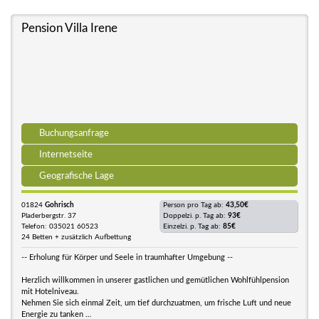
Pension Villa Irene
Buchungsanfrage
Internetseite
Geografische Lage
01824
Gohrisch
Person pro Tag ab:
43,50€
Pladerbergstr. 37
Doppelzi. p. Tag ab:
93€
Telefon: 035021 60523
Einzelzi. p. Tag ab:
85€
24 Betten + zusätzlich Aufbettung
-- Erholung für Körper und Seele in traumhafter Umgebung --
Herzlich willkommen in unserer gastlichen und gemütlichen Wohlfühlpension
mit Hotelniveau.
Nehmen Sie sich einmal Zeit, um tief durchzuatmen, um frische Luft und neue
Energie zu tanken …