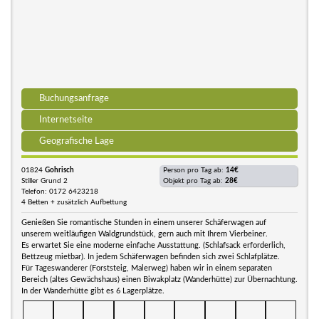
Buchungsanfrage
Internetseite
Geografische Lage
01824
Gohrisch
Person pro Tag ab:
14€
Stiller Grund 2
Objekt pro Tag ab:
28€
Telefon: 0172 6423218
4 Betten + zusätzlich Aufbettung
Genießen Sie romantische Stunden in einem unserer Schäferwagen auf
unserem weitläufigen Waldgrundstück, gern auch mit Ihrem Vierbeiner.
Es erwartet Sie eine moderne einfache Ausstattung. (Schlafsack erforderlich,
Bettzeug mietbar). In jedem Schäferwagen befinden sich zwei Schlafplätze.
Für Tageswanderer (Forststeig, Malerweg) haben wir in einem separaten
Bereich (altes Gewächshaus) einen Biwakplatz (Wanderhütte) zur Übernachtung.
In der Wanderhütte gibt es 6 Lagerplätze.