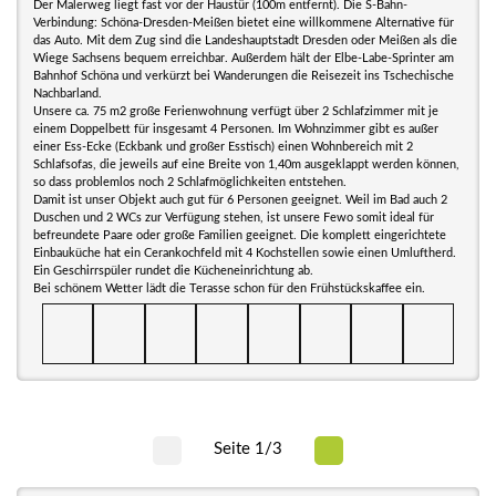
Der Malerweg liegt fast vor der Haustür (100m entfernt). Die S-Bahn-
Verbindung: Schöna-Dresden-Meißen bietet eine willkommene Alternative für
das Auto. Mit dem Zug sind die Landeshauptstadt Dresden oder Meißen als die
Wiege Sachsens bequem erreichbar. Außerdem hält der Elbe-Labe-Sprinter am
Bahnhof Schöna und verkürzt bei Wanderungen die Reisezeit ins Tschechische
Nachbarland.
Unsere ca. 75 m2 große Ferienwohnung verfügt über 2 Schlafzimmer mit je
einem Doppelbett für insgesamt 4 Personen. Im Wohnzimmer gibt es außer
einer Ess-Ecke (Eckbank und großer Esstisch) einen Wohnbereich mit 2
Schlafsofas, die jeweils auf eine Breite von 1,40m ausgeklappt werden können,
so dass problemlos noch 2 Schlafmöglichkeiten entstehen.
Damit ist unser Objekt auch gut für 6 Personen geeignet. Weil im Bad auch 2
Duschen und 2 WCs zur Verfügung stehen, ist unsere Fewo somit ideal für
befreundete Paare oder große Familien geeignet. Die komplett eingerichtete
Einbauküche hat ein Cerankochfeld mit 4 Kochstellen sowie einen Umluftherd.
Ein Geschirrspüler rundet die Kücheneinrichtung ab.
Bei schönem Wetter lädt die Terasse schon für den Frühstückskaffee ein.
Seite 1/3