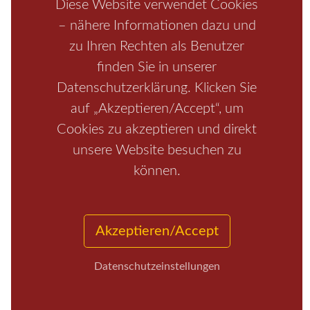
Diese Website verwendet Cookies
– nähere Informationen dazu und
zu Ihren Rechten als Benutzer
finden Sie in unserer
Datenschutzerklärung. Klicken Sie
auf „Akzeptieren/Accept“, um
Cookies zu akzeptieren und direkt
unsere Website besuchen zu
Start
/
Region
/
Fragen+Antworten
/
Unterkunft
/
Aktivitäten
/
Kontakt
/
Impressum
können.
Copyrights © 2026 Elbsandsteingebirge Verlag
Akzeptieren/Accept
Datenschutzeinstellungen