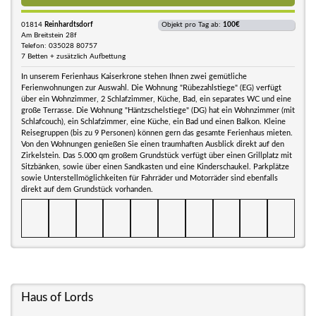
01814
Reinhardtsdorf
Objekt pro Tag ab:
100€
Am Breitstein 28f
Telefon: 035028 80757
7 Betten + zusätzlich Aufbettung
In unserem Ferienhaus Kaiserkrone stehen Ihnen zwei gemütliche
Ferienwohnungen zur Auswahl. Die Wohnung "Rübezahlstiege" (EG) verfügt
über ein Wohnzimmer, 2 Schlafzimmer, Küche, Bad, ein separates WC und eine
große Terrasse. Die Wohnung "Häntzschelstiege" (DG) hat ein Wohnzimmer (mit
Schlafcouch), ein Schlafzimmer, eine Küche, ein Bad und einen Balkon. Kleine
Reisegruppen (bis zu 9 Personen) können gern das gesamte Ferienhaus mieten.
Von den Wohnungen genießen Sie einen traumhaften Ausblick direkt auf den
Zirkelstein. Das 5.000 qm großem Grundstück verfügt über einen Grillplatz mit
Sitzbänken, sowie über einen Sandkasten und eine Kinderschaukel. Parkplätze
sowie Unterstellmöglichkeiten für Fahrräder und Motorräder sind ebenfalls
direkt auf dem Grundstück vorhanden.
Haus of Lords