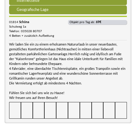
Internetseite
Geografische Lage
01814
Schöna
Objekt pro Tag ab:
69€
Schulweg 1a
Telefon: 035028 80707
4 Betten + zusätzlich Aufbettung
Wir laden Sie ein zu einem erholsamen Natururlaub in unser neuerbautes,
gemütliches Komfortferienhaus (Nichtraucher) in mitten einer liebevoll
gestalteten parkähnlichen Gartenanlage.Herrlich ruhig und idyllisch am Fuße
der "Kaiserkrone" gelegen ist das Haus eine idale Unterkunft für Familien mit
Kindern oder befreundete Ehepaare.
4 Fahrräder, eine überdachte Tischtennisplatte, ein großes Trampolin sowie ein
romantischer Lagerfeuerplatz und eine wunderschöne Sonnenterrasse mit
Grillkamin runden unser Angebot ab.
Die Vermietung erfolgt ab mindestens 4 Nächten.
Fühlen Sie sich bei uns wie zu Hause!
Wir freuen uns auf Ihren Besuch!