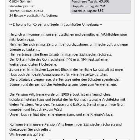
01824
Gohrisch
Person pro Tag ab:
43,50€
Pladerbergstr. 37
Doppelzi. p. Tag ab:
93€
Telefon: 035021 60523
Einzelzi. p. Tag ab:
85€
24 Betten + zusätzlich Aufbettung
-- Erholung für Körper und Seele in traumhafter Umgebung --
Herzlich willkommen in unserer gastlichen und gemütlichen Wohlfühlpension
mit Hotelniveau.
Nehmen Sie sich einmal Zeit, um tief durchzuatmen, um frische Luft und neue
Energie zu tanken …
Hier verbringen Sie Ihren Urlaub inmitten der Sächsischen Schweiz.
Der Ort am Fuße des Gohrischsteins (448 m ü. NN) liegt auf einer
wettergeschützten Hochebene.
Zu unserer himmlischen Lage mit Blick in die herrliche Landschaft ist unser
Haus auch der ideale Ausgangspunkt für viele Freizeitaktivitäten.
Die großzügige Liegewiese, die Terrasse unter den Schatten spendenden
Bäumen und der gemütliche Aufenthaltsraum laden zum Verweilen ein.
Die Pension Villa Irene wurde um 1900 erbaut, ist ein freundliches,
lichtdurchflutetes Haus und besitzt die für Gohrisch typische Architektur mit
vielen Fenstern, Veranden, Terrassen und Balkons. Sie ist ringsum von Grün
umgeben und liegt direkt am Wald.
Unser Haus verfügt über eine eigene Sauna und eine Kneipp-Anlage.
Kommen Sie in unsere Pension Villa Irene in der Sächsischen Schweiz und
überzeugen Sie sich selbst!
Wir freuen uns auf Sie!