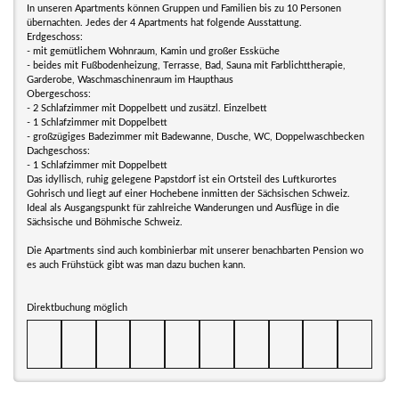
In unseren Apartments können Gruppen und Familien bis zu 10 Personen
übernachten. Jedes der 4 Apartments hat folgende Ausstattung.
Erdgeschoss:
- mit gemütlichem Wohnraum, Kamin und großer Essküche
- beides mit Fußbodenheizung, Terrasse, Bad, Sauna mit Farblichttherapie,
Garderobe, Waschmaschinenraum im Haupthaus
Obergeschoss:
- 2 Schlafzimmer mit Doppelbett und zusätzl. Einzelbett
- 1 Schlafzimmer mit Doppelbett
- großzügiges Badezimmer mit Badewanne, Dusche, WC, Doppelwaschbecken
Dachgeschoss:
- 1 Schlafzimmer mit Doppelbett
Das idyllisch, ruhig gelegene Papstdorf ist ein Ortsteil des Luftkurortes
Gohrisch und liegt auf einer Hochebene inmitten der Sächsischen Schweiz.
Ideal als Ausgangspunkt für zahlreiche Wanderungen und Ausflüge in die
Sächsische und Böhmische Schweiz.
Die Apartments sind auch kombinierbar mit unserer benachbarten Pension wo
es auch Frühstück gibt was man dazu buchen kann.
Direktbuchung möglich