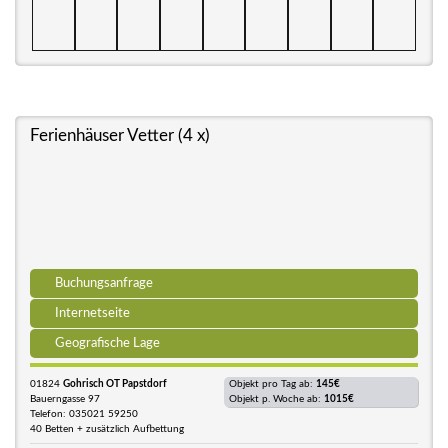
Ferienhäuser Vetter (4 x)
Buchungsanfrage
Internetseite
Geografische Lage
01824
Gohrisch OT Papstdorf
Objekt pro Tag ab:
145€
Bauerngasse 97
Objekt p. Woche ab:
1015€
Telefon: 035021 59250
40 Betten + zusätzlich Aufbettung