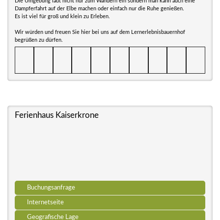
Die Umgebung lädt nicht nur zum Wandern ein sondern man kann auch eine
Dampferfahrt auf der Elbe machen oder einfach nur die Ruhe genießen.
Es ist viel für groß und klein zu Erleben.
Wir würden und freuen Sie hier bei uns auf dem Lernerlebnisbauernhof
begrüßen zu dürfen.
Ferienhaus Kaiserkrone
Buchungsanfrage
Internetseite
Geografische Lage