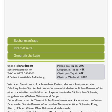
Buchungsanfrage
Internetseite
Geografische Lage
01814
Reinhardtsdorf
Person pro Tag ab:
24€
Schrammsteinblick 70
Doppelzi. p. Tag ab:
48€
Telefon: 0173 5808303
Objekt pro Tag ab:
48€
8 Betten + zusätzlich Aufbettung
Objekt p. Woche ab:
336€
Wir laden Sie ein zum Urlaub machen, Ferien oder zum Ausspannen ein.
Erholung finden Sie hier bei uns auf unserem kinderfreundlichen Bauernhof, in
einer traumhaften und idyllischen Lage mitten in der Sächsischen Schweiz,
umgeben von Wäldern, Wiesen und Bergen.
Bei und kann man die Tiere nicht bloß anschauen, man kann sie auch anfassen.
Es erwartet Sie ein Bauernhof mit vielen Tieren wie Kühe, Schwein, Pony,
Pferd, Hühner, Gänse, Pfau, Katzen und vieles mehr.