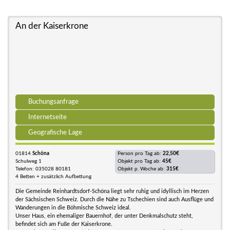
An der Kaiserkrone
Buchungsanfrage
Internetseite
Geografische Lage
01814
Schöna
Person pro Tag ab:
22,50€
Schulweg 1
Objekt pro Tag ab:
45€
Telefon: 035028 80181
Objekt p. Woche ab:
315€
4 Betten + zusätzlich Aufbettung
Die Gemeinde Reinhardtsdorf-Schöna liegt sehr ruhig und idyllisch im Herzen
der Sächsischen Schweiz. Durch die Nähe zu Tschechien sind auch Ausflüge und
Wanderungen in die Böhmische Schweiz ideal.
Unser Haus, ein ehemaliger Bauernhof, der unter Denkmalschutz steht,
befindet sich am Fuße der Kaiserkrone.