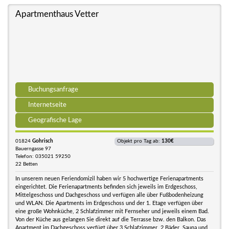
Apartmenthaus Vetter
Buchungsanfrage
Internetseite
Geografische Lage
01824
Gohrisch
Objekt pro Tag ab:
130€
Bauerngasse 97
Telefon: 035021 59250
22 Betten
In unserem neuen Feriendomizil haben wir 5 hochwertige Ferienapartments
eingerichtet. Die Ferienapartments befinden sich jeweils im Erdgeschoss,
Mittelgeschoss und Dachgeschoss und verfügen alle über Fußbodenheizung
und WLAN. Die Apartments im Erdgeschoss und der 1. Etage verfügen über
eine große Wohnküche, 2 Schlafzimmer mit Fernseher und jeweils einem Bad.
Von der Küche aus gelangen Sie direkt auf die Terrasse bzw. den Balkon. Das
Apartment im Dachgeschoss verfügt über 3 Schlafzimmer, 2 Bäder, Sauna und