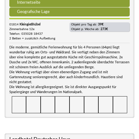
Internetseite
Geografische Lage
01814
Kleingießhübel
Objekt pro Tag ab:
39€
Zimmerbahne 12e
Objekt p. Woche ab:
273€
Telefon: 035028 18437
2 Betten + zusätzlich Aufbettung
Die moderne, gemütliche Ferienwohnung für bis 4 Personen (64qm) liegt
wunderbar ruhig am Orts- und Waldrand. Sie verfügt neben den Zimmern
über eine komplette gut ausgestattete Küche mit Geschirrspülmaschine, 2x
Dusche und 2x WC, offenen Innenkamin, 2 außenliegende überdachte Terrassen
mit schönem freien Ausblick auf die umliegenden Berge.
Die Wohnung verfügt über einen ebenerdigen Zugang und ist mit
Gartennutzung seniorengerecht, aber auch kinderfreundlich. Haustiere sind
nicht gestattet.
Die Wohnung ist allergikergeeignet. Sie ist direkter Ausgangspunkt für
Spaziergänge und Wanderungen im Nationalpark.