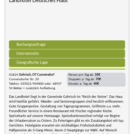
Landhotel Deutsches Haus
Buchungsanfrage
Internetseite
Geografische Lage
01824
Gohrisch, OT Cunnersdorf
Person pro Tag ab:
35€
Cunnersdorfer Str. 20
Doppelzi. p. Tag ab:
70€
Telefon: 035021/904800 oder: 68937
Einzelzi. p. Tag ab:
40€
54 Betten + zusätzlich Aufbettung
Das Landhotel liegt in der Gemeinde Gohrisch im "Reich der Steine". Das Haus
wird familiär geführt. Wander- und Seniorengruppen sind herzlich willkommen.
Gute Gruppenpreise. Gestaltung von Tagesprogrammen, Grillfeste u.a. mehr.
Freundlicher Service in einem Restaurant mit frischer regionaler Küche.
Speisekarte auf unserer Homepage. Speisekartenwechsel erfolgt vor Beginn
der Urlaubersaison zu Ostern. Zu Feiertagen gibt es ein Zusatzangebot mit typ.
Gerichten. Hotelgäste erwartet ein reichhaltiges Frühstücksbüfett und
Halbpension als 3-Gang-Menü, davon 2 Hauptgänge zur Wahl. Auf Wunsch