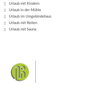
Urlaub mit Kindern
Urlaub in der Mühle
Urlaub im Umgebindehaus
Urlaub mit Reiten
Urlaub mit Sauna
Das Elbsandsteingebirge mit
seinem Nationalpark Sächsische
Schweiz und dem Nationalpark
Böhmische Schweiz sind ein
Eldorado für Wanderer und
Aktivurlauber. Hier finden Sie Informationen zum
Wandern, Klettern, Biken, Boofen, Wassersport und
vieles mehr.