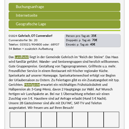
Buchungsanfrage
Internetseite
Geografische Lage
01824
Gohrisch, OT Cunnersdorf
Person pro Tag ab:
35€
Cunnersdorfer Str. 20
Doppelzi. p. Tag ab:
70€
Telefon: 035021/904800 oder: 68937
Einzelzi. p. Tag ab:
40€
54 Betten + zusätzlich Aufbettung
Das
Landhotel
liegt in der Gemeinde Gohrisch im "Reich der Steine". Das Haus
wird familiär geführt. Wander- und Seniorengruppen sind herzlich willkommen.
Gute Gruppenpreise. Gestaltung von Tagesprogrammen, Grillfeste u.a. mehr.
Freundlicher Service in einem Restaurant mit frischer regionaler Küche.
Speisekarte auf unserer Homepage. Speisekartenwechsel erfolgt vor Beginn
der Urlaubersaison zu Ostern. Zu Feiertagen gibt es ein Zusatzangebot mit typ.
Gerichten.
Hotelgäste
erwartet ein reichhaltiges Frühstücksbüfett und
Halbpension als 3-Gang-Menü, davon 2 Hauptgänge zur Wahl. Auf Wunsch
fertigen wir Lunchpakete an. Bei nur 1 Übernachtung erheben wir einen
Zuschlag von 5 €. Haustiere sind auf Anfrage erlaubt (Hund 5 € Nacht).
Unsere 28 Gästezimmer sind alle mit DU/WC, SAT-TV und Telefon
ausgestattet. Wir freuen uns auf Ihren Besuch!