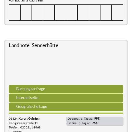
Von Bad Schandau 5 Km.
Landhotel Sennerhütte
Buchungsanfrage
Internetseite
Geografische Lage
01824
Kurort Gohrisch
Doppelzi. p. Tag ab:
99€
Königsteinerstraße 11
Einzelzi. p. Tag ab:
75€
Telefon: 035021 68469