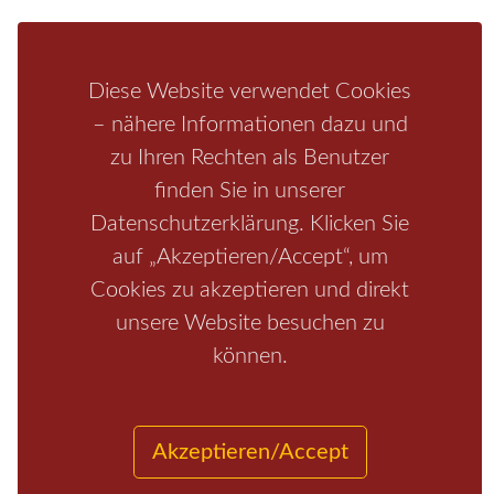
Bastei
Malerweg
Nationalpark
Affensteine
Schrammsteine
Weiße Flotte
Bad Schandau
Wehlen
Rathen
Hohnstein
Königstein
Kirnitzschtal
Wellness
Diese Website verwendet Cookies
Boofen
Mediathek
– nähere Informationen dazu und
zu Ihren Rechten als Benutzer
finden Sie in unserer
Datenschutzerklärung. Klicken Sie
auf „Akzeptieren/Accept“, um
Cookies zu akzeptieren und direkt
unsere Website besuchen zu
können.
Start
/
Region
/
Fragen+Antworten
/
Unterkunft
/
Aktivitäten
/
Kontakt
/
Impressum
Copyrights © 2026 Elbsandsteingebirge Verlag
Akzeptieren/Accept