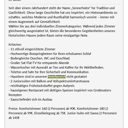
22 Betten
Seit über einem Jahrhundert steht der Name „Sennerhütte“ für Tradition und
Gastlichkeit. Diese lange Geschichte hat uns inspiriert, ein Hüttenambiente zu
schaffen, welches Moderne und Rustikalität harmonisch vereint – immer mit
einem Augenmerk auf Gemütlichkeit.
Wählen Sie aus drei individuellen Zimmerkategorien. Während jedes Zimmer
gleichwertig ausgestattet ist, bieten die besonderen Gegebenheiten unseres
historischen Hauses jedem Raum seine einzigartige Note.
Kriterien:
- 11 stilvoll eingerichtete Zimmer
- Hochwertige Boxspringbetten für Ihren erholsamen Schlaf
- Bodengleiche Duschen, WC und Duschbad.
- Großer Sat-Flat-TV für entspannte Abende
- Wasserkocher mit Auswahl an Tee und Kaffee für Ihr Wohlbefinden.
- Telefon und Safe für Ihre Sicherheit und Kommunikation
- Haustiere sind in unserem
Hotelbereich
nicht gestattet
- 2 Juniorsuiten mit Balkon und Vollspektruminfrarotsauna
- reichhaltiges Frühstücksbuffet gegen Aufpreis
- hauseigenes Restaurant mit deftigen Speisen inspiriert von Großmutters
Rezepten
- Sauna befindet sich im Ausbau
Preise: Komfortzimmer 160 (2 Personen) ab 90€, Komfortzimmer 180 (2
Personen) ab 99€, Einzelbelegung ab 75€, Junior-Suite mit Sauna (2 Personen)
ab 145€