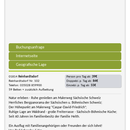
Buchungsanfrage
Internetseite
Geografische Lage
01814
Reinhardtsdorf
Person pro Tag ab:
39€
Reinhardtsdorf Nr. 102
Doppelzi. p. Tag ab:
84€
Telefon: 035028 859900
Einzelzi. p. Tag ab:
55€
59 Betten + zusätzlich Aufbettung
Natur erleben - Ruhe genießen am Malerweg Sächsische Schweiz
Herrliches Bergpanorama der Sächsischen u. Böhmischen Schweiz;
Der Höhepunkt am Malerweg "Caspar-David-Friedrich";
Ruhige Lage am Waldrand - große Freiterrasse - Sächsisch-Böhmische Küche;
Seit 60 Jahren im Familienbesitz der Familie Helth.
Ein Ausflug mit Familienangehörigen oder Freunden der sich lohnt!