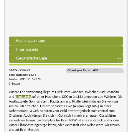
Buchungsanfrage
Internetseite
Geografische Lage
01824
Gohrisch
Objekt pro Tag ab:
40€
Sonnenstrasse 163 e
Telefon: 035021 67278
3 Betten
Unsere Ferienwohnung liegt im Luftkurort Gohrisch, zwischen Bad Schandau
und
Königstein
auf einer Hochebene (300 m ü.d.M.) umgeben von Wäldern. Die
Ausflugsziele Gohrischstein, Papststein und Pfaffenstein können Sie von uns
aus zu Fuß erreichen. Unsere separate Fewo (48 qm) liegt ruhig in einer
Nebenstrasse, 3 Geh-Minuten vom Wald entfernt jedoch auch zentral zum
Ortskern. Auch können Sie sich in Gohrisch in mehreren guten Gaststätten
verwöhnen lassen. Ein Stellplatz für Ihren PKW ist im Grundstück vorhanden.
Unser Elbsandsteingebirge ist zu jeder Jahreszeit eine Reise wert, wir freuen
uns auf Ihren Besuch.