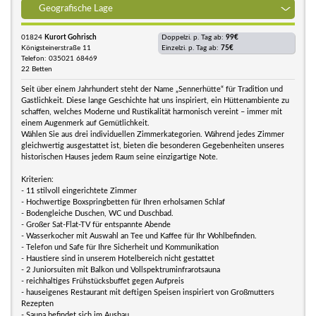
Geografische Lage
01824
Kurort Gohrisch
Doppelzi. p. Tag ab:
99€
Königsteinerstraße 11
Einzelzi. p. Tag ab:
75€
Telefon: 035021 68469
22 Betten
Seit über einem Jahrhundert steht der Name „Sennerhütte“ für Tradition und
Gastlichkeit. Diese lange Geschichte hat uns inspiriert, ein Hüttenambiente zu
schaffen, welches Moderne und Rustikalität harmonisch vereint – immer mit
einem Augenmerk auf Gemütlichkeit.
Wählen Sie aus drei individuellen Zimmerkategorien. Während jedes Zimmer
gleichwertig ausgestattet ist, bieten die besonderen Gegebenheiten unseres
historischen Hauses jedem Raum seine einzigartige Note.
Kriterien:
- 11 stilvoll eingerichtete Zimmer
- Hochwertige Boxspringbetten für Ihren erholsamen Schlaf
- Bodengleiche Duschen, WC und Duschbad.
- Großer Sat-Flat-TV für entspannte Abende
- Wasserkocher mit Auswahl an Tee und Kaffee für Ihr Wohlbefinden.
- Telefon und Safe für Ihre Sicherheit und Kommunikation
- Haustiere sind in unserem Hotelbereich nicht gestattet
- 2 Juniorsuiten mit Balkon und Vollspektruminfrarotsauna
- reichhaltiges Frühstücksbuffet gegen Aufpreis
- hauseigenes Restaurant mit deftigen Speisen inspiriert von Großmutters
Rezepten
- Sauna befindet sich im Ausbau