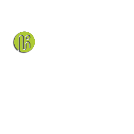
Das Elbsandsteingebirge mit
seinem Nationalpark Sächsische
Schweiz und dem Nationalpark
Böhmische Schweiz sind ein
Eldorado für Wanderer und
Aktivurlauber. Hier finden Sie Informationen zum
Wandern, Klettern, Biken, Boofen, Wassersport und
vieles mehr.
Sie finden bei uns auch die passende Unterkunft im
Hotel, einer Pension, einem Ferienhaus, einer
Ferienwohnung oder auf einem Campingplatz.