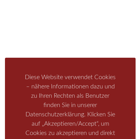
Fragen/Antworten
Hotel
Infos zur Region
Pension
Mediathek
Ferienwohnung
Unterkunft
Ferienhaus
Aktivitäten
Camping
Bastei
Malerweg
Nationalpark
Affensteine
Schrammsteine
Weiße Flotte
Bad Schandau
Wehlen
Diese Website verwendet Cookies
Rathen
Hohnstein
Königstein
Kirnitzschtal
Wellness
– nähere Informationen dazu und
Boofen
Mediathek
zu Ihren Rechten als Benutzer
finden Sie in unserer
Datenschutzerklärung. Klicken Sie
auf „Akzeptieren/Accept“, um
Cookies zu akzeptieren und direkt