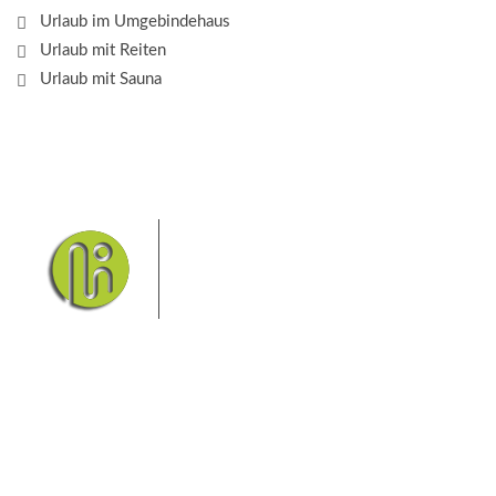
Urlaub im Umgebindehaus
Urlaub mit Reiten
Urlaub mit Sauna
Das Elbsandsteingebirge mit
seinem Nationalpark Sächsische
Schweiz und dem Nationalpark
Böhmische Schweiz sind ein
Eldorado für Wanderer und
Aktivurlauber. Hier finden Sie Informationen zum
Wandern, Klettern, Biken, Boofen, Wassersport und
vieles mehr.