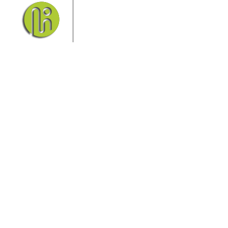
seinem Nationalpark Sächsische
Schweiz und dem Nationalpark
Böhmische Schweiz sind ein
Eldorado für Wanderer und
Aktivurlauber. Hier finden Sie Informationen zum
Wandern, Klettern, Biken, Boofen, Wassersport und
vieles mehr.
Sie finden bei uns auch die passende Unterkunft im
Hotel, einer Pension, einem Ferienhaus, einer
Ferienwohnung oder auf einem Campingplatz.
Fragen/Antworten
Hotel
Infos zur Region
Pension
Mediathek
Ferienwohnung