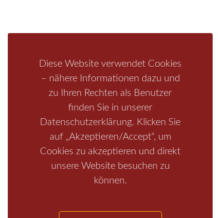
Unterkunft
Ferienhaus
Aktivitäten
Camping
Bastei
Malerweg
Nationalpark
Affensteine
Schrammsteine
Weiße Flotte
Bad Schandau
Wehlen
Diese Website verwendet Cookies
Rathen
Hohnstein
Königstein
Kirnitzschtal
Wellness
– nähere Informationen dazu und
zu Ihren Rechten als Benutzer
Boofen
Mediathek
finden Sie in unserer
Datenschutzerklärung. Klicken Sie
auf „Akzeptieren/Accept“, um
Cookies zu akzeptieren und direkt
unsere Website besuchen zu
können.
Start
/
Region
/
Fragen+Antworten
/
Unterkunft
/
Aktivitäten
/
Kontakt
/
Impressum