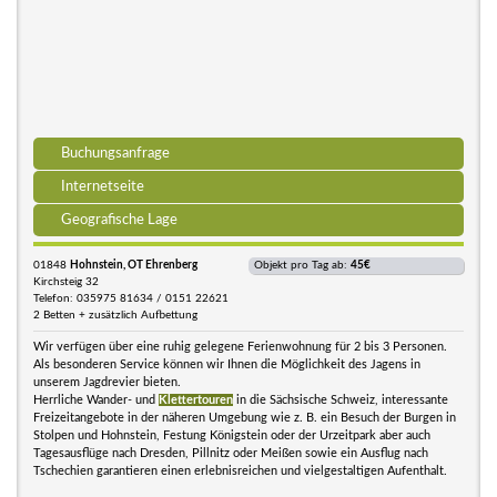
Buchungsanfrage
Internetseite
Geografische Lage
01848
Hohnstein, OT Ehrenberg
Objekt pro Tag ab:
45€
Kirchsteig 32
Telefon: 035975 81634 / 0151 22621
2 Betten + zusätzlich Aufbettung
Wir verfügen über eine ruhig gelegene Ferienwohnung für 2 bis 3 Personen.
Als besonderen Service können wir Ihnen die Möglichkeit des Jagens in
unserem Jagdrevier bieten.
Herrliche Wander- und
Klettertouren
in die Sächsische Schweiz, interessante
Freizeitangebote in der näheren Umgebung wie z. B. ein Besuch der Burgen in
Stolpen und Hohnstein, Festung Königstein oder der Urzeitpark aber auch
Tagesausflüge nach Dresden, Pillnitz oder Meißen sowie ein Ausflug nach
Tschechien garantieren einen erlebnisreichen und vielgestaltigen Aufenthalt.