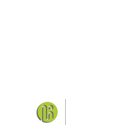
Das Elbsandsteingebirge
Nationalpark Böhmische Sch
Hier finden Sie Informatio