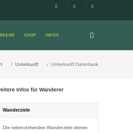
Impressum
0160 99873408
info@elbsandste
RKEHR
SHOP
INFOS
rt
Unterkunft
Unterkunft Datenbank
eitere Infos für Wanderer
Wanderziele
Die nebenstehenden Wanderziele dienen