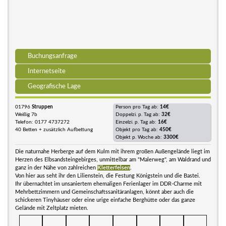
Buchungsanfrage
Internetseite
Geografische Lage
01796
Struppen
Person pro Tag ab:
14€
Weißig 7b
Doppelzi. p. Tag ab:
32€
Telefon: 0177 4737272
Einzelzi. p. Tag ab:
16€
40 Betten + zusätzlich Aufbettung
Objekt pro Tag ab:
450€
Objekt p. Woche ab:
3300€
Die naturnahe Herberge auf dem Kulm mit ihrem großen Außengelände liegt im
Herzen des Elbsandsteingebirges, unmittelbar am "Malerweg", am Waldrand und
ganz in der Nähe von zahlreichen
Kletterfelsen
.
Von hier aus seht ihr den Lilienstein, die Festung Königstein und die Bastei.
Ihr übernachtet im unsaniertem ehemaligen Ferienlager im DDR-Charme mit
Mehrbettzimmern und Gemeinschaftssanitäranlagen, könnt aber auch die
schickeren Tinyhäuser oder eine urige einfache Berghütte oder das ganze
Gelände mit Zeltplatz mieten.