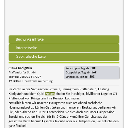
Buchungsanfrage
Internetseite
Geografische Lage
01824
Königstein
Person pro Tag ab:
30€
Pfaffendorfer Str. 44
Doppelzi. p. Tag ab:
56€
Telefon: 035021 597307
Einzelzi. p. Tag ab:
30€
19 Betten + zusätzlich Aufbettung
Im Zentrum der Sächsischen Schweiz, umringt von Pfaffenstein, Festung
Königstein und dem Quirl-
Felsen
, finden Sie in ruhiger, idyllischer Lage im OT
Pfaffendorf von Königstein Ihre Pension Lachmann.
Natürlich bieten wir unseren Hausgästen auch am Abend sächsische
Hausmannskost zu kühlen Getränken an. In unserem Restaurant bedienen wir
Sie jeden Abend ab 18 Uhr. Entscheiden Sie sich doch für unser Halbpension-
Spezial und suchen Sie sich für Ihr 2-Gänge-Menü Ihre Gerichte aus der
gesamten Karte heraus! Egal ob a la carte oder als Halbpension, Sie entscheiden
ganz flexibel!