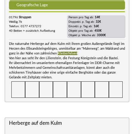
Geografische Lage
01796
Struppen
Person pro Tag ab:
14€
Weißig 7b
Doppelzi. p. Tag ab:
32€
Telefon: 0177 4737272
Einzelzi. p. Tag ab:
16€
40 Betten + zusätzlich Aufbettung
Objekt pro Tag ab:
450€
Objekt p. Woche ab:
3300€
Die naturnahe Herberge auf dem Kulm mit ihrem großen Außengelände liegt im
Herzen des Elbsandsteingebirges, unmittelbar am "Malerweg", am Waldrand und
ganz in der Nähe von zahlreichen
Kletterfelsen
.
Von hier aus seht ihr den Lilienstein, die Festung Königstein und die Bastei.
Ihr übernachtet im unsaniertem ehemaligen Ferienlager im DDR-Charme mit
Mehrbettzimmern und Gemeinschaftssanitäranlagen, könnt aber auch die
schickeren Tinyhäuser oder eine urige einfache Berghütte oder das ganze
Gelände mit Zeltplatz mieten.
Herberge auf dem Kulm