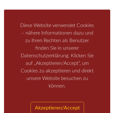
Bastei
Malerweg
Nationalpark
Affensteine
Schrammsteine
Weiße Flotte
Bad Schandau
Wehlen
Diese Website verwendet Cookies
Rathen
Hohnstein
Königstein
Kirnitzschtal
Wellness
– nähere Informationen dazu und
Boofen
Mediathek
zu Ihren Rechten als Benutzer
finden Sie in unserer
Datenschutzerklärung. Klicken Sie
auf „Akzeptieren/Accept“, um
Cookies zu akzeptieren und direkt
unsere Website besuchen zu
können.
Start
/
Region
/
Fragen+Antworten
/
Unterkunft
/
Aktivitäten
/
Kontakt
/
Impressum
Akzeptieren/Accept
Copyrights © 2026 Elbsandsteingebirge Verlag