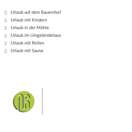
Urlaub auf dem Bauernhof
Urlaub mit Kindern
Urlaub in der Mühle
Urlaub im Umgebindehaus
Urlaub mit Reiten
Urlaub mit Sauna
Das Elbsandsteingebirge mit
seinem Nationalpark Sächsische
Schweiz und dem Nationalpark
Böhmische Schweiz sind ein
Eldorado für Wanderer und
Aktivurlauber. Hier finden Sie Informationen zum