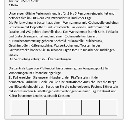
Telefon: 035021 67105
3 Betten
Unsere gemütliche Ferienwohnung ist für 2 bis 3 Personen eingerichtet und
befindet sich im Ortskern von Pfaffendorf in ländlicher Lage.
Die Ferienwohnung besteht aus einem Wohnzimmer mit Küchenzeile und einen
Schlafraum mit Doppelbett und Schlafcouch. Ein kleines Badezimmer mit
Dusche und WC gehört ebenfalls dazu. Das Wohnzimmer ist mit Sofa, TV,Radio
und Esstisch eingerichtet und mit einer Küchenzeile kombiniert.
Zur Küchenausstattung gehören Kochfeld, Mikrowelle, Kühlschrank,
Geschirrspüler, Kaffeemaschine, Wasserkocher und Toaster. In der
Gartensitzecke können Sie an schönen Tagen Ihre Urlaubsabende ausklingen
lassen.
Die Vermietung erfolgt ab 5 Übernachtungen.
Die zentrale Lage von Pfaffendorf bietet einen guten Ausgangspunkt für
Wanderungen im Elbsandsteingebirge.
Zu Fuß erreichen Sie unseren Hausberg, den Pfaffenstein mit der
berühmten Barbarine. Genießen Sie eine fantastische Aussicht über die Berge
des Elbsandsteingebirges. Besuchen Sie die nahe gelegene Festung Königstein
mit interessanten Ausstellungen oder verbringen Sie einen Tag mit Kunst und
Kultur in unserer Landeshauptstadt Dresden.