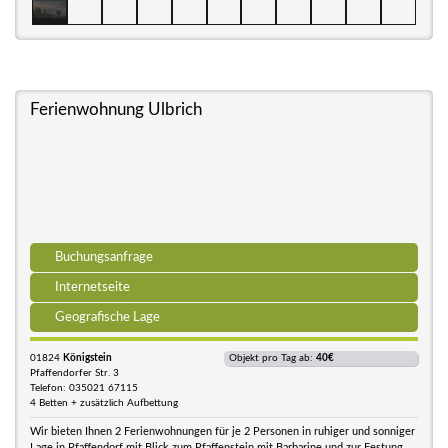
Ferienwohnung Ulbrich
Buchungsanfrage
Internetseite
Geografische Lage
01824
Königstein
Objekt pro Tag ab:
40€
Pfaffendorfer Str. 3
Telefon: 035021 67115
4 Betten + zusätzlich Aufbettung
Wir bieten Ihnen 2 Ferienwohnungen für je 2 Personen in ruhiger und sonniger
Lage in Pfaffendorf mit Blick zum Pfaffenstein mit Barbarine und zur Festung