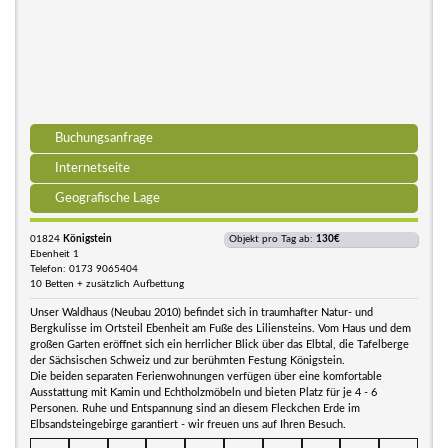
Buchungsanfrage
Internetseite
Geografische Lage
01824
Königstein
Objekt pro Tag ab:
130€
Ebenheit 1
Telefon: 0173 9065404
10 Betten + zusätzlich Aufbettung
Unser Waldhaus (Neubau 2010) befindet sich in traumhafter Natur- und
Bergkulisse im Ortsteil Ebenheit am Fuße des Liliensteins. Vom Haus und dem
großen Garten eröffnet sich ein herrlicher Blick über das Elbtal, die Tafelberge
der Sächsischen Schweiz und zur berühmten Festung Königstein.
Die beiden separaten Ferienwohnungen verfügen über eine komfortable
Ausstattung mit Kamin und Echtholzmöbeln und bieten Platz für je 4 - 6
Personen. Ruhe und Entspannung sind an diesem Fleckchen Erde im
Elbsandsteingebirge garantiert - wir freuen uns auf Ihren Besuch.