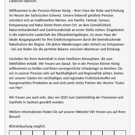
Liebevoll natürlich.
Willkommen in der Pension Kleiner König – Ihrer Oase der Ruhe und Erholung
im Herzen der Sächsischen Schweiz. Unsere liebevoll geführte Pension
orientiert sich an traditionellen Werten, wie Familie, Heimat, Genuss,
Entspannung und Natur bietet Ihnen einen Ort, an dem Gemütlichkeit,
Naturverbundenheit und Gastfreundschaft an erster Stelle stehen. Eingebettet
in die malerische Landschaft des Elbsandsteingebirges, ist unser Haus der
ideale Ausgangspunkt für Ihre Entdeckungstouren durch die beeindruckende
Naturkulisse der Region. Ob aktive Wanderungen oder einfach nur Entspannen
– bei uns finden Sie die perfekte Balance zwischen Abenteuer und Erholung.
Genießen Sie Ihren Aufenthalt in einer familiären Atmosphäre, die zum
Wohlfühlen einlädt. Wir freuen uns darauf, Sie in der Pension Kleiner König
willkommen zu heißen und Ihnen unvergessliche Urlaubstage zu bereiten. Da
wir in unserer Pension sehr auf Nachhaltigkeit und Regionalität achten, bieten
wir unserer Gästen ein reichhaltiges und regionales Frühstücksbuffet mit
hausgemachten Produkten an und sind somit stolze Partner des Vereins "Gutes
von Hier".
Wir freuen uns auch sehr, dass wir 2025 zum Gästeliebling der Pensionen und
Gasthöfe in Sachsen gewählt wurden.
Weitere Informationen finden Sie auf unserer Website! Wir freuen uns auf Ihren
Besuch!
#Direktbuchung möglich