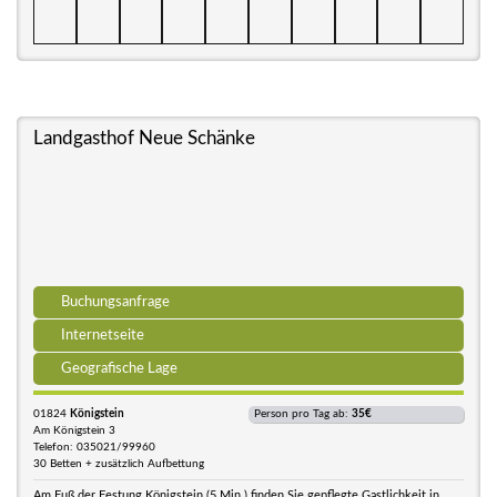
Landgasthof Neue Schänke
Buchungsanfrage
Internetseite
Geografische Lage
01824
Königstein
Person pro Tag ab:
35€
Am Königstein 3
Telefon: 035021/99960
30 Betten + zusätzlich Aufbettung
Am Fuß der Festung Königstein (5 Min.) finden Sie gepflegte Gastlichkeit in