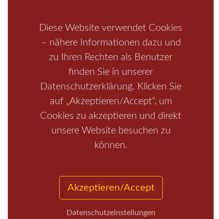
Rathen
Hohnstein
Königstein
Kirnitzschtal
Wellness
Boofen
Mediathek
Diese Website verwendet Cookies
– nähere Informationen dazu und
zu Ihren Rechten als Benutzer
finden Sie in unserer
Datenschutzerklärung. Klicken Sie
auf „Akzeptieren/Accept“, um
Cookies zu akzeptieren und direkt
unsere Website besuchen zu
Start
/
Region
/
Fragen+Antworten
/
Unterkunft
/
Aktivitäten
können.
/
Kontakt
/
Impressum
Copyrights © 2026 Elbsandsteingebirge Verlag
Akzeptieren/Accept
Datenschutzeinstellungen