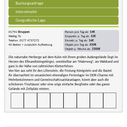
Buchungsanfrage
Internetseite
Geografische Lage
01796
Struppen
Person pro Tag ab:
14€
Weißig 7b
Doppelzi. p. Tag ab:
32€
Telefon: 0177 4737272
Einzelzi. p. Tag ab:
16€
40 Betten + zusätzlich Aufbettung
Objekt pro Tag ab:
450€
Objekt p. Woche ab:
3300€
Die naturnahe Herberge auf dem Kulm mit ihrem großen Außengelände liegt im
Herzen des Elbsandsteingebirges, unmittelbar am "Malerweg", am Waldrand und
ganz in der Nähe von zahlreichen Kletterfelsen.
Von hier aus seht ihr den Lilienstein, die Festung Königstein und die Bastei.
Ihr übernachtet im unsaniertem ehemaligen Ferienlager im DDR-Charme mit
Mehrbettzimmern und Gemeinschaftssanitäranlagen, könnt aber auch die
schickeren Tinyhäuser oder eine urige einfache Berghütte oder das ganze
Gelände mit Zeltplatz mieten.