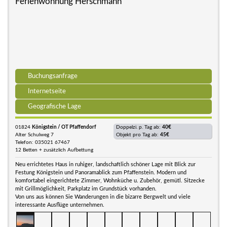
Ferienwohnung Herschmann
Buchungsanfrage
Internetseite
Geografische Lage
01824
Königstein / OT Pfaffendorf
Doppelzi. p. Tag ab:
40€
Alter Schulweg 7
Objekt pro Tag ab:
45€
Telefon: 035021 67467
12 Betten + zusätzlich Aufbettung
Neu errichtetes Haus in ruhiger, landschaftlich schöner Lage mit Blick zur
Festung Königstein und Panoramablick zum Pfaffenstein. Modern und
komfortabel eingerichtete Zimmer, Wohnküche u. Zubehör, gemütl. Sitzecke
mit Grillmöglichkeit, Parkplatz im Grundstück vorhanden.
Von uns aus können Sie Wanderungen in die bizarre Bergwelt und viele
interessante Ausflüge unternehmen.