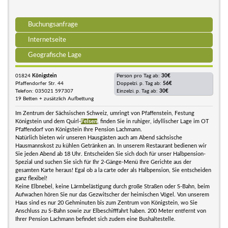
Buchungsanfrage
Internetseite
Geografische Lage
01824
Königstein
Person pro Tag ab:
30€
Pfaffendorfer Str. 44
Doppelzi. p. Tag ab:
56€
Telefon: 035021 597307
Einzelzi. p. Tag ab:
30€
19 Betten + zusätzlich Aufbettung
Im Zentrum der Sächsischen Schweiz, umringt von Pfaffenstein, Festung
Königstein und dem Quirl-
Felsen
, finden Sie in ruhiger, idyllischer Lage im OT
Pfaffendorf von Königstein Ihre Pension Lachmann.
Natürlich bieten wir unseren Hausgästen auch am Abend sächsische
Hausmannskost zu kühlen Getränken an. In unserem Restaurant bedienen wir
Sie jeden Abend ab 18 Uhr. Entscheiden Sie sich doch für unser Halbpension-
Spezial und suchen Sie sich für Ihr 2-Gänge-Menü Ihre Gerichte aus der
gesamten Karte heraus! Egal ob a la carte oder als Halbpension, Sie entscheiden
ganz flexibel!
Keine Elbnebel, keine Lärmbelästigung durch große Straßen oder S-Bahn, beim
Aufwachen hören Sie nur das Gezwitscher der heimischen Vögel. Von unserem
Haus sind es nur 20 Gehminuten bis zum Zentrum von Königstein, wo Sie
Anschluss zu S-Bahn sowie zur Elbeschifffahrt haben. 200 Meter entfernt von
Ihrer Pension Lachmann befindet sich zudem eine Bushaltestelle.