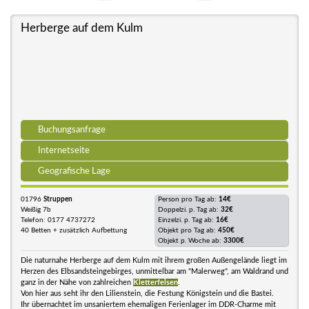
Herberge auf dem Kulm
Buchungsanfrage
Internetseite
Geografische Lage
01796
Struppen
Person pro Tag ab:
14€
Weißig 7b
Doppelzi. p. Tag ab:
32€
Telefon: 0177 4737272
Einzelzi. p. Tag ab:
16€
40 Betten + zusätzlich Aufbettung
Objekt pro Tag ab:
450€
Objekt p. Woche ab:
3300€
Die naturnahe Herberge auf dem Kulm mit ihrem großen Außengelände liegt im
Herzen des Elbsandsteingebirges, unmittelbar am "Malerweg", am Waldrand und
ganz in der Nähe von zahlreichen
Kletterfelsen
.
Von hier aus seht ihr den Lilienstein, die Festung Königstein und die Bastei.
Ihr übernachtet im unsaniertem ehemaligen Ferienlager im DDR-Charme mit