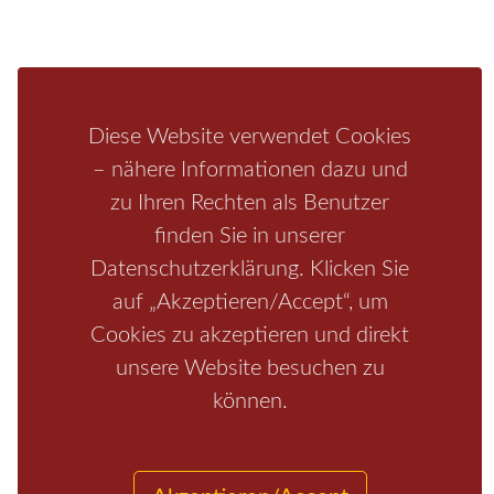
Aktivitäten
Camping
Bastei
Malerweg
Nationalpark
Affensteine
Schrammsteine
Weiße Flotte
Bad Schandau
Wehlen
Diese Website verwendet Cookies
Rathen
Hohnstein
Königstein
Kirnitzschtal
Wellness
– nähere Informationen dazu und
Boofen
Mediathek
zu Ihren Rechten als Benutzer
finden Sie in unserer
Datenschutzerklärung. Klicken Sie
auf „Akzeptieren/Accept“, um
Cookies zu akzeptieren und direkt
unsere Website besuchen zu
können.
Start
/
Region
/
Fragen+Antworten
/
Unterkunft
/
Aktivitäten
/
Kontakt
/
Impressum