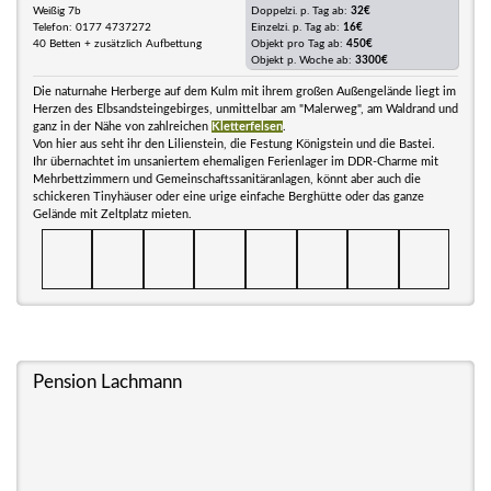
Weißig 7b
Doppelzi. p. Tag ab:
32€
Telefon: 0177 4737272
Einzelzi. p. Tag ab:
16€
40 Betten + zusätzlich Aufbettung
Objekt pro Tag ab:
450€
Objekt p. Woche ab:
3300€
Die naturnahe Herberge auf dem Kulm mit ihrem großen Außengelände liegt im
Herzen des Elbsandsteingebirges, unmittelbar am "Malerweg", am Waldrand und
ganz in der Nähe von zahlreichen
Kletterfelsen
.
Von hier aus seht ihr den Lilienstein, die Festung Königstein und die Bastei.
Ihr übernachtet im unsaniertem ehemaligen Ferienlager im DDR-Charme mit
Mehrbettzimmern und Gemeinschaftssanitäranlagen, könnt aber auch die
schickeren Tinyhäuser oder eine urige einfache Berghütte oder das ganze
Gelände mit Zeltplatz mieten.
Pension Lachmann