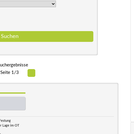
uchergebnisse
Seite 1/3
 Festung
her Lage im OT