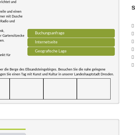
richtet und
eile und einen
mmer mit Dusche
,Radio und
nk,
Buchungsanfrage
er Gartensitzecke
en.
Internetseite
Geografische Lage
nkt für
ber die Berge des Elbsandsteingebirges. Besuchen Sie die nahe gelegene
ngen Sie einen Tag mit Kunst und Kultur in unserer Landeshauptstadt Dresden.