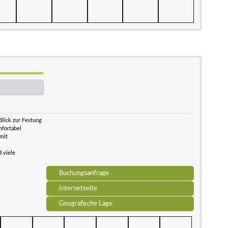
Blick zur Festung
mfortabel
mit
 viele
Buchungsanfrage
Internetseite
Geografische Lage