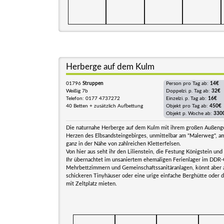
Herberge auf dem Kulm
01796
Struppen
Person pro Tag ab:
14€
Weißig 7b
Doppelzi. p. Tag ab:
32€
Telefon: 0177 4737272
Einzelzi. p. Tag ab:
16€
40 Betten + zusätzlich Aufbettung
Objekt pro Tag ab:
450€
Objekt p. Woche ab:
330
Die naturnahe Herberge auf dem Kulm mit ihrem großen Außenge
Herzen des Elbsandsteingebirges, unmittelbar am "Malerweg", a
ganz in der Nähe von zahlreichen Kletterfelsen.
Von hier aus seht ihr den Lilienstein, die Festung Königstein und 
Ihr übernachtet im unsaniertem ehemaligen Ferienlager im DDR
Mehrbettzimmern und Gemeinschaftssanitäranlagen, könnt aber 
schickeren Tinyhäuser oder eine urige einfache Berghütte oder 
mit Zeltplatz mieten.