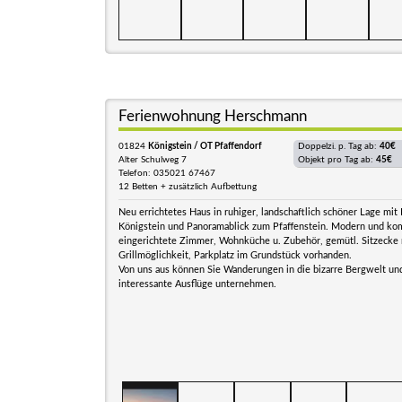
Ferienwohnung Herschmann
01824
Königstein / OT Pfaffendorf
Doppelzi. p. Tag ab:
40€
Alter Schulweg 7
Objekt pro Tag ab:
45€
Telefon: 035021 67467
12 Betten + zusätzlich Aufbettung
Neu errichtetes Haus in ruhiger, landschaftlich schöner Lage mit 
Königstein und Panoramablick zum Pfaffenstein. Modern und ko
eingerichtete Zimmer, Wohnküche u. Zubehör, gemütl. Sitzecke 
Grillmöglichkeit, Parkplatz im Grundstück vorhanden.
Von uns aus können Sie Wanderungen in die bizarre Bergwelt und
interessante Ausflüge unternehmen.