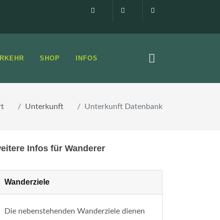
Impressum
0160 99873408
info@elbsandste
RKEHR
SHOP
INFOS
rt
Unterkunft
Unterkunft Datenbank
eitere Infos für Wanderer
Wanderziele
Die nebenstehenden Wanderziele dienen