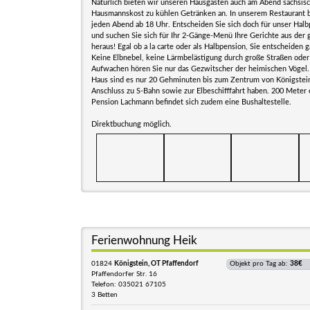
Natürlich bieten wir unseren Hausgästen auch am Abend sächsis
Hausmannskost zu kühlen Getränken an. In unserem Restaurant 
jeden Abend ab 18 Uhr. Entscheiden Sie sich doch für unser Halb
und suchen Sie sich für Ihr 2-Gänge-Menü Ihre Gerichte aus der
heraus! Egal ob a la carte oder als Halbpension, Sie entscheiden ga
Keine Elbnebel, keine Lärmbelästigung durch große Straßen oder
Aufwachen hören Sie nur das Gezwitscher der heimischen Vögel
Haus sind es nur 20 Gehminuten bis zum Zentrum von Königstei
Anschluss zu S-Bahn sowie zur Elbeschifffahrt haben. 200 Meter 
Pension Lachmann befindet sich zudem eine Bushaltestelle.
Direktbuchung möglich.
Ferienwohnung Heik
01824
Königstein, OT Pfaffendorf
Objekt pro Tag ab:
38€
Pfaffendorfer Str. 16
Telefon: 035021 67105
3 Betten