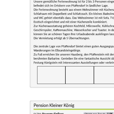
Unsere gemütliche Ferienwohnung ist für 2 bis 3 Personen einge
befindet sich im Ortskern von Pfaffendorf in ländlicher Lage.
Die Ferienwohnung besteht aus einem Wohnzimmer mit Küchenz
Schlafraum mit Doppelbett und Schlafcouch. Ein kleines Badezi
und WC gehört ebenfalls dazu. Das Wohnzimmer ist mit Sofa, TV
Esstisch eingerichtet und mit einer Küchenzeile kombiniert.
Zur Küchenausstattung gehören Kochfeld, Mikrowelle, Kühlschra
Geschirrspüler, Kaffeemaschine, Wasserkocher und Toaster. In d
können Sie an schönen Tagen Ihre Urlaubsabende ausklingen lass
Die Vermietung erfolgt ab 5 Übernachtungen.
Die zentrale Lage von Pfaffendorf bietet einen guten Ausgangspu
Wanderungen im Elbsandsteingebirge.
Zu Fuß erreichen Sie unseren Hausberg, den Pfaffenstein mit der
berühmten Barbarine. Genießen Sie eine fantastische Aussicht ü
Festung Königstein mit interessanten Ausstellungen oder verbri
Pension Kleiner König