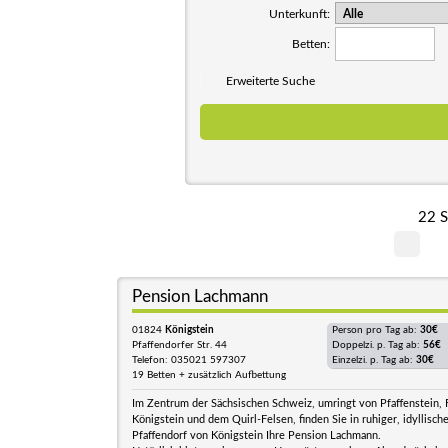
Unterkunft:
Betten:
Erweiterte Suche
22 S
Pension Lachmann
01824
Königstein
Person pro Tag ab:
30€
Pfaffendorfer Str. 44
Doppelzi. p. Tag ab:
56€
Telefon: 035021 597307
Einzelzi. p. Tag ab:
30€
19 Betten + zusätzlich Aufbettung
Im Zentrum der Sächsischen Schweiz, umringt von Pfaffenstein,
Königstein und dem Quirl-Felsen, finden Sie in ruhiger, idyllisc
Pfaffendorf von Königstein Ihre Pension Lachmann.