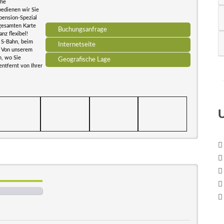
che
bedienen wir Sie
pension-Spezial
 gesamten Karte
Buchungsanfrage
nz flexibel!
 S-Bahn, beim
Internetseite
. Von unserem
n, wo Sie
Geografische Lage
entfernt von Ihrer