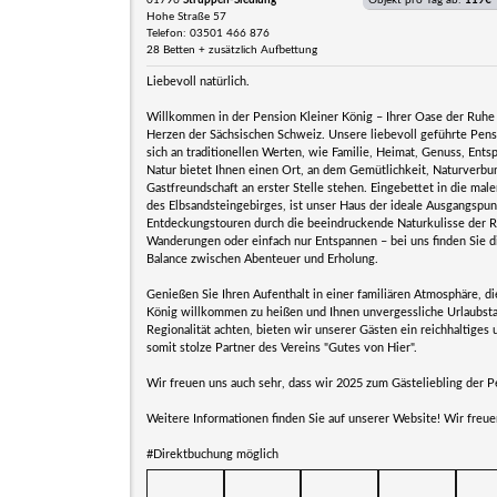
01796
Struppen-Siedlung
Objekt pro Tag ab:
119€
Hohe Straße 57
Telefon: 03501 466 876
28 Betten + zusätzlich Aufbettung
Liebevoll natürlich.
Willkommen in der Pension Kleiner König – Ihrer Oase der Ruhe
Herzen der Sächsischen Schweiz. Unsere liebevoll geführte Pensi
sich an traditionellen Werten, wie Familie, Heimat, Genuss, Ent
Natur bietet Ihnen einen Ort, an dem Gemütlichkeit, Naturverbu
Gastfreundschaft an erster Stelle stehen. Eingebettet in die mal
des Elbsandsteingebirges, ist unser Haus der ideale Ausgangspunk
Entdeckungstouren durch die beeindruckende Naturkulisse der R
Wanderungen oder einfach nur Entspannen – bei uns finden Sie d
Balance zwischen Abenteuer und Erholung.
Genießen Sie Ihren Aufenthalt in einer familiären Atmosphäre, di
König willkommen zu heißen und Ihnen unvergessliche Urlaubstag
Regionalität achten, bieten wir unserer Gästen ein reichhaltige
somit stolze Partner des Vereins "Gutes von Hier".
Wir freuen uns auch sehr, dass wir 2025 zum Gästeliebling der 
Weitere Informationen finden Sie auf unserer Website! Wir freue
#Direktbuchung möglich