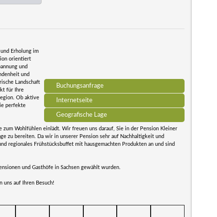
 und Erholung im
on orientiert
spannung und
ndenheit und
erische Landschaft
Buchungsanfrage
t für Ihre
egion. Ob aktive
Internetseite
ie perfekte
Geografische Lage
e zum Wohlfühlen einlädt. Wir freuen uns darauf, Sie in der Pension Kleiner
e zu bereiten. Da wir in unserer Pension sehr auf Nachhaltigkeit und
s und regionales Frühstücksbuffet mit hausgemachten Produkten an und sind
Pensionen und Gasthöfe in Sachsen gewählt wurden.
n uns auf Ihren Besuch!