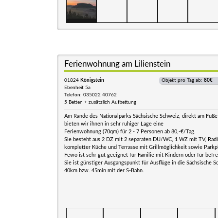
Ferienwohnung am Lilienstein
01824
Königstein
Objekt pro Tag ab:
80€
Ebenheit 5a
Telefon: 035022 40762
5 Betten + zusätzlich Aufbettung
Am Rande des Nationalparks Sächsische Schweiz, direkt am Fuße 
bieten wir ihnen in sehr ruhiger Lage eine
Ferienwohnung (70qm) für 2 - 7 Personen ab 80,-€/Tag.
Sie besteht aus 2 DZ mit 2 separaten DU/WC, 1 WZ mit TV, Ra
kompletter Küche und Terrasse mit Grillmöglichkeit sowie Parkp
Fewo ist sehr gut geeignet für Familie mit Kindern oder für bef
Sie ist günstiger Ausgangspunkt für Ausflüge in die Sächsische 
40km bzw. 45min mit der S-Bahn.