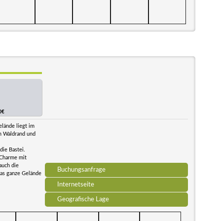
0€
lände liegt im
m Waldrand und
die Bastei.
-Charme mit
auch die
Buchungsanfrage
das ganze Gelände
Internetseite
Geografische Lage