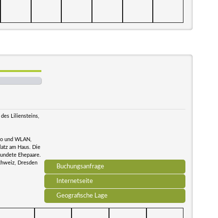
des Liliensteins,
dio und WLAN,
latz am Haus. Die
reundete Ehepaare.
Schweiz, Dresden
Buchungsanfrage
Internetseite
Geografische Lage