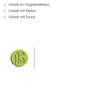
Urlaub im Umgebindehaus
Urlaub mit Reiten
Urlaub mit Sauna
Das Elbsandsteingebirge mit
seinem Nationalpark Sächsische
Schweiz und dem Nationalpark
Böhmische Schweiz sind ein
Eldorado für Wanderer und
Aktivurlauber. Hier finden Sie Informationen zum
Wandern, Klettern, Biken, Boofen, Wassersport und
vieles mehr.