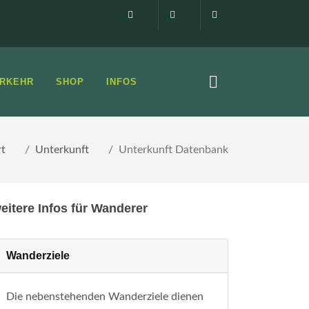
Impressum
0160 99873408
info@elbsandste
RKEHR
SHOP
INFOS
rt
Unterkunft
Unterkunft Datenbank
eitere Infos für Wanderer
Wanderziele
Die nebenstehenden Wanderziele dienen