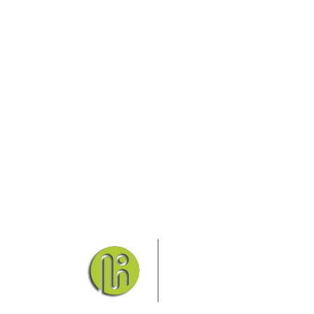
Das Elbsandsteingebirge
Nationalpark Böhmische Sch
Hier finden Sie Informatio