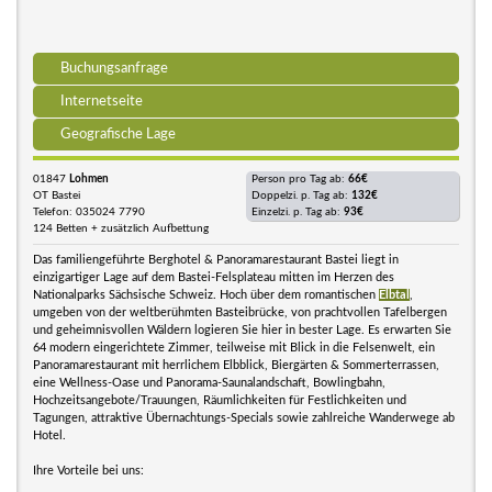
Buchungsanfrage
Internetseite
Geografische Lage
01847
Lohmen
Person pro Tag ab:
66€
OT Bastei
Doppelzi. p. Tag ab:
132€
Telefon: 035024 7790
Einzelzi. p. Tag ab:
93€
124 Betten + zusätzlich Aufbettung
Das familiengeführte Berghotel & Panoramarestaurant Bastei liegt in
einzigartiger Lage auf dem Bastei-Felsplateau mitten im Herzen des
Nationalparks Sächsische Schweiz. Hoch über dem romantischen
Elbtal
,
umgeben von der weltberühmten Basteibrücke, von prachtvollen Tafelbergen
und geheimnisvollen Wäldern logieren Sie hier in bester Lage. Es erwarten Sie
64 modern eingerichtete Zimmer, teilweise mit Blick in die Felsenwelt, ein
Panoramarestaurant mit herrlichem Elbblick, Biergärten & Sommerterrassen,
eine Wellness-Oase und Panorama-Saunalandschaft, Bowlingbahn,
Hochzeitsangebote/Trauungen, Räumlichkeiten für Festlichkeiten und
Tagungen, attraktive Übernachtungs-Specials sowie zahlreiche Wanderwege ab
Hotel.
Ihre Vorteile bei uns: