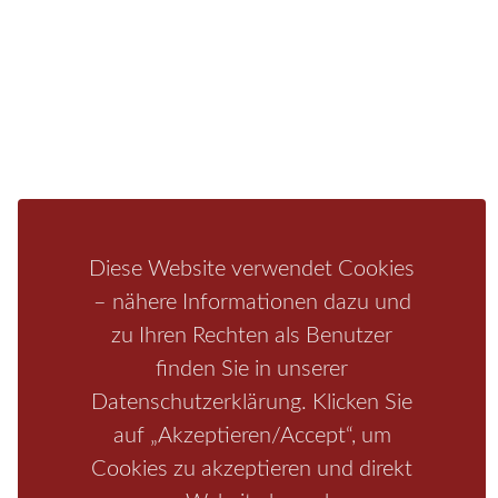
Fragen/Antworten
Hotel
Infos zur Region
Pension
Mediathek
Ferienwohnung
Unterkunft
Ferienhaus
Aktivitäten
Camping
Bastei
Malerweg
Nationalpark
Affensteine
Schrammsteine
Weiße Flotte
Bad Schandau
Wehlen
Diese Website verwendet Cookies
Rathen
Hohnstein
Königstein
Kirnitzschtal
Wellness
– nähere Informationen dazu und
Boofen
Mediathek
zu Ihren Rechten als Benutzer
finden Sie in unserer
Datenschutzerklärung. Klicken Sie
auf „Akzeptieren/Accept“, um
Cookies zu akzeptieren und direkt