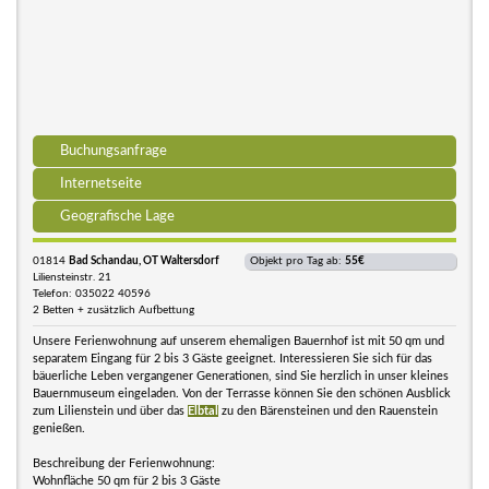
Buchungsanfrage
Internetseite
Geografische Lage
01814
Bad Schandau, OT Waltersdorf
Objekt pro Tag ab:
55€
Liliensteinstr. 21
Telefon: 035022 40596
2 Betten + zusätzlich Aufbettung
Unsere Ferienwohnung auf unserem ehemaligen Bauernhof ist mit 50 qm und
separatem Eingang für 2 bis 3 Gäste geeignet. Interessieren Sie sich für das
bäuerliche Leben vergangener Generationen, sind Sie herzlich in unser kleines
Bauernmuseum eingeladen. Von der Terrasse können Sie den schönen Ausblick
zum Lilienstein und über das
Elbtal
zu den Bärensteinen und den Rauenstein
genießen.
Beschreibung der Ferienwohnung:
Wohnfläche 50 qm für 2 bis 3 Gäste