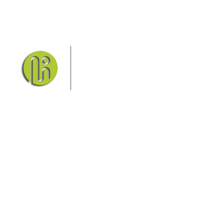
Das Elbsandsteingebirge mit
seinem Nationalpark Sächsische
Schweiz und dem Nationalpark
Böhmische Schweiz sind ein
Eldorado für Wanderer und
Aktivurlauber. Hier finden Sie Informationen zum
Wandern, Klettern, Biken, Boofen, Wassersport und
vieles mehr.
Sie finden bei uns auch die passende Unterkunft im
Hotel, einer Pension, einem Ferienhaus, einer
Ferienwohnung oder auf einem Campingplatz.