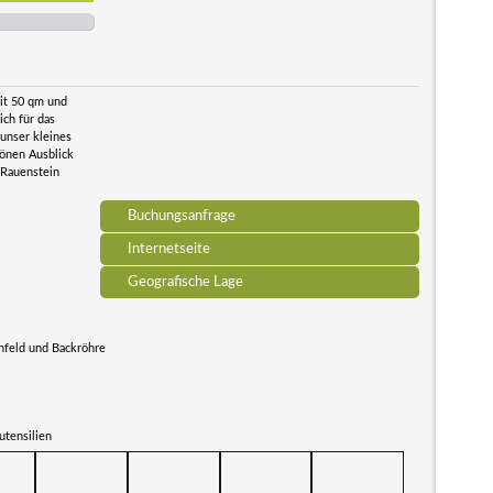
it 50 qm und
ich für das
 unser kleines
önen Ausblick
 Rauenstein
Buchungsanfrage
Internetseite
Geografische Lage
nfeld und Backröhre
utensilien