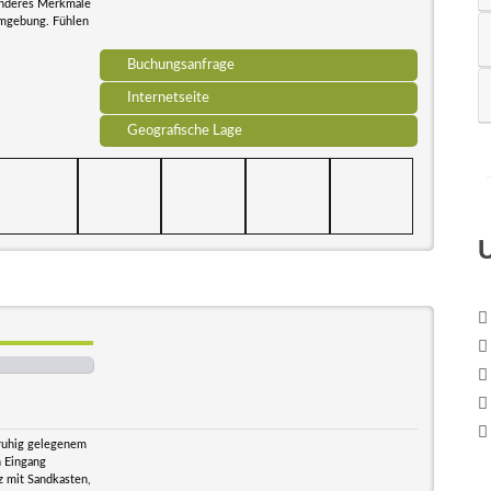
sonderes Merkmale
 Umgebung. Fühlen
Buchungsanfrage
Internetseite
Geografische Lage
 ruhig gelegenem
n Eingang
z mit Sandkasten,