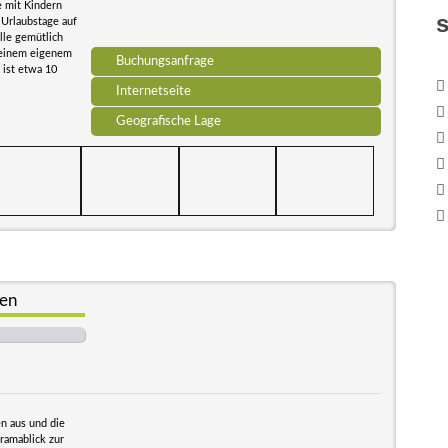
e mit Kindern
 Urlaubstage auf
lle gemütlich
f einem eigenem
Buchungsanfrage
 ist etwa 10
Internetseite
Geografische Lage
hen
n aus und die
oramablick zur