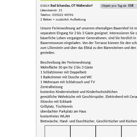
01814
Bad Schandau, OT Waltersdorf
Objekt pro Tag ab:
55€
Liliensteinstr. 21
Telefon: 035022 40596
2 Betten + zusätzlich Aufbettung
Unsere Ferienwohnung auf unserem ehemaligen Bauernhof ist m
separatem Eingang für 2 bis 3 Gäste geeignet. Interessieren Sie s
bäuerliche Leben vergangener Generationen, sind Sie herzlich in
Bauernmuseum eingeladen. Von der Terrasse können Sie den sch
zum Lilienstein und über das Elbtal zu den Bärensteinen und den
genießen.
Beschreibung der Ferienwohnung:
Wohnfläche 50 qm für 2 bis 3 Gäste
1 Schlafzimmer mit Doppelbett
1 Badezimmer mit Dusche und WC
1 Wohnraum mit Schlafcouch und TV
Zentralheizung
kostenlos Kinderreisebett und Kinderhochstühlchen
gemütliche Wohnküche mit Geschirrspüler, Elektroherd mit Cera
Sitzecke mit Eckbank
Grillplatz, Tischtennis
überdachter Parkplatz am Haus
kostenfreies WLAN
Bettwäsche, Hand- und Duschtücher, Geschirrtücher und Küchen