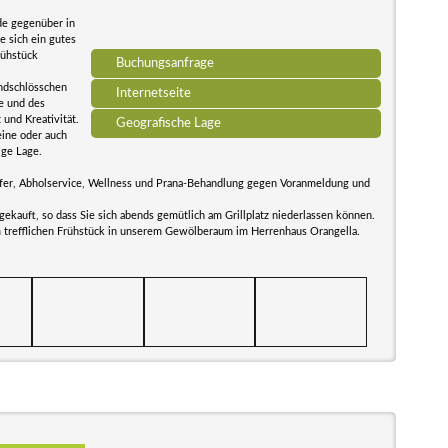
de gegenüber in
e sich ein gutes
rühstück
Buchungsanfrage
andschlösschen
Internetseite
he und des
und Kreativität.
Geografische Lage
eine oder auch
ige Lage.
sfer, Abholservice, Wellness und Prana-Behandlung gegen Voranmeldung und
ekauft, so dass Sie sich abends gemütlich am Grillplatz niederlassen können.
m trefflichen Frühstück in unserem Gewölberaum im Herrenhaus Orangella.