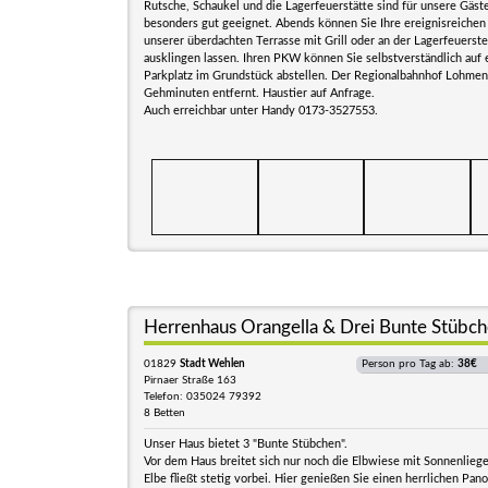
Rutsche, Schaukel und die Lagerfeuerstätte sind für unsere Gäst
besonders gut geeignet. Abends können Sie Ihre ereignisreichen
unserer überdachten Terrasse mit Grill oder an der Lagerfeuerste
ausklingen lassen. Ihren PKW können Sie selbstverständlich au
Parkplatz im Grundstück abstellen. Der Regionalbahnhof Lohmen
Gehminuten entfernt. Haustier auf Anfrage.
Auch erreichbar unter Handy 0173-3527553.
Herrenhaus Orangella & Drei Bunte Stübc
01829
Stadt Wehlen
Person pro Tag ab:
38€
Pirnaer Straße 163
Telefon: 035024 79392
8 Betten
Unser Haus bietet 3 "Bunte Stübchen".
Vor dem Haus breitet sich nur noch die Elbwiese mit Sonnenliege
Elbe fließt stetig vorbei. Hier genießen Sie einen herrlichen Pan