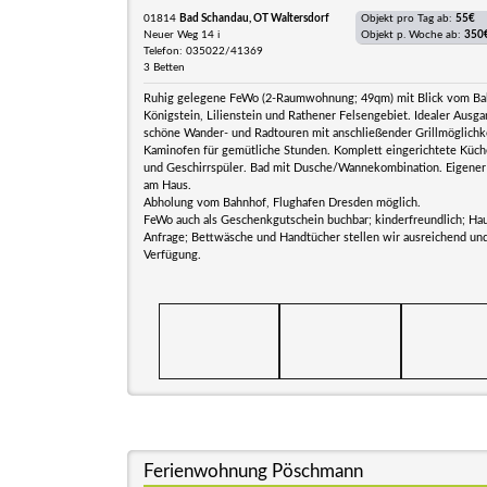
01814
Bad Schandau, OT Waltersdorf
Objekt pro Tag ab:
55€
Neuer Weg 14 i
Objekt p. Woche ab:
350
Telefon: 035022/41369
3 Betten
Ruhig gelegene FeWo (2-Raumwohnung; 49qm) mit Blick vom Ba
Königstein, Lilienstein und Rathener Felsengebiet. Idealer Ausg
schöne Wander- und Radtouren mit anschließender Grillmöglichke
Kaminofen für gemütliche Stunden. Komplett eingerichtete Küch
und Geschirrspüler. Bad mit Dusche/Wannekombination. Eigener 
am Haus.
Abholung vom Bahnhof, Flughafen Dresden möglich.
FeWo auch als Geschenkgutschein buchbar; kinderfreundlich; Hau
Anfrage; Bettwäsche und Handtücher stellen wir ausreichend und
Verfügung.
Ferienwohnung Pöschmann