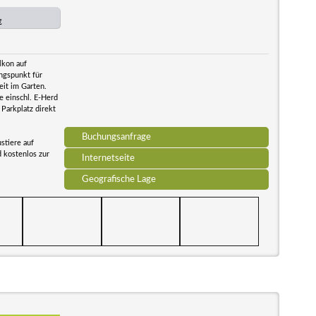
€
lkon auf
angspunkt für
it im Garten.
e einschl. E-Herd
Parkplatz direkt
Buchungsanfrage
stiere auf
 kostenlos zur
Internetseite
Geografische Lage