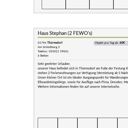
Haus Stephan (2 FEWO's)
01796
Thürmsdorf
Objekt pro Tag ab:
60€
Am Schloßberg 3
Telefon: 035021 59061
6 Betten
Sehr geehrter Urlauber,
unserer Haus befindet sich in Thürmsdorf am Fuße der Festung K
stehen 2 Ferienwohnungen zur Verfügung (Vermietung ab 5 Näch
Unser kleiner Ort ist ein idealer Ausgangspunkt für Wanderungen
Elbsandsteingebirge, sowie für Ausflüge nach Pirna, Dresden, Mei
Weitere Informationen finden Sie auf unserer Internetseite.