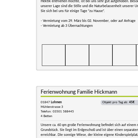
Hektik entfliehen möchte, ist bei uns sehr gut aufgehoben. Be
unserer Lage sind die Stille und die Naturbelassenheit unserer
Sie sich bei uns für einige Tage "zu Hause".
- Vermietung vom 29. März bis 02. November, oder auf Anfrage
- Vermietung ab 3 Übernachtungen
Ferienwohnung Familie Hickmann
01847
Lohmen
Objekt pro Tag ab:
45€
Mühlenstrasse 3
Telefon: 03501 588445
4 Betten
Unsere ca. 60 qm große Ferienwohnung befindet sich auf einem
Grundstück. Sie liegt im Erdgeschoß und ist über einen separate
erreichbar. Die sonnige Wiese, der kleine eigene Kinderspielplat