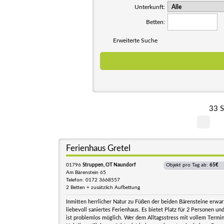
Unterkunft:
Betten:
Erweiterte Suche
33 S
Ferienhaus Gretel
01796
Struppen, OT Naundorf
Objekt pro Tag ab:
65€
Am Bärenstein 65
Telefon: 0172 3668557
2 Betten + zusätzlich Aufbettung
Inmitten herrlicher Natur zu Füßen der beiden Bärensteine erwar
liebevoll saniertes Ferienhaus. Es bietet Platz für 2 Personen u
ist problemlos möglich. Wer dem Alltagsstress mit vollem Termi