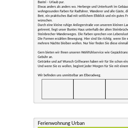
Bastei - Urlaub pur.
Etwas anders als anders wo. Herberge und Unterkunft im Gebäu
wohngesunden Farben für Radfahrer, Wanderer und alle Gäste, di
Bett, ein praktisches Bad mit seitlichem Elbblick und ein gutes F
wünschen.
Durch eine kleine ruhige Anliegerstraße von unserem kleinen L
getrennt, liegt unser Buntes Haus unterhalb der alten Steinbrüc
Steinbrecher-Wanderweges. Die Farben sprechen von Lebenslust 
Die Formen erzählen Bewegung. Hier sind Sie richtig, wenn Sie 
mehrere Nächte bleiben wollen. Nur hier finden Sie diese einmal
Gern bieten wir Ihnen unseren Wohlfühlservice wie Gepäcktran
Gebühr an.
Getränke und auf Wunsch Grillwaren haben wir für Sie schon eing
Und wenn Sie es wollen, beginnt jeder Morgen für Sie mit eine
Wir befinden uns unmittelbar am Elberadweg.
Ferienwohnung Urban