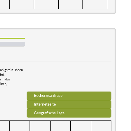
önigstein. Ihnen
te).
 in das
ßen,... .
Buchungsanfrage
Internetseite
Geografische Lage