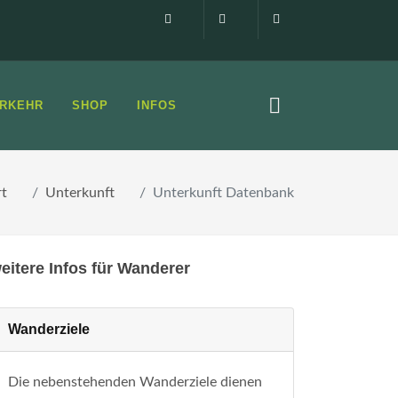
Impressum
0160 99873408
info@elbsandste
RKEHR
SHOP
INFOS
rt
Unterkunft
Unterkunft Datenbank
eitere Infos für Wanderer
Wanderziele
Die nebenstehenden Wanderziele dienen