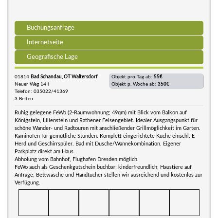
Buchungsanfrage
Internetseite
Geografische Lage
01814
Bad Schandau, OT Waltersdorf
Objekt pro Tag ab:
55€
Neuer Weg 14 i
Objekt p. Woche ab:
350€
Telefon: 035022/41369
3 Betten
Ruhig gelegene FeWo (2-Raumwohnung; 49qm) mit Blick vom Balkon auf
Königstein, Lilienstein und Rathener Felsengebiet. Idealer Ausgangspunkt für
schöne Wander- und Radtouren mit anschließender Grillmöglichkeit im Garten.
Kaminofen für gemütliche Stunden. Komplett eingerichtete Küche einschl. E-
Herd und Geschirrspüler. Bad mit Dusche/Wannekombination. Eigener
Parkplatz direkt am Haus.
Abholung vom Bahnhof, Flughafen Dresden möglich.
FeWo auch als Geschenkgutschein buchbar; kinderfreundlich; Haustiere auf
Anfrage; Bettwäsche und Handtücher stellen wir ausreichend und kostenlos zur
Verfügung.