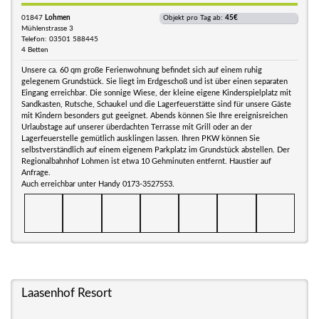
01847
Lohmen
Objekt pro Tag ab:
45€
Mühlenstrasse 3
Telefon: 03501 588445
4 Betten
Unsere ca. 60 qm große Ferienwohnung befindet sich auf einem ruhig
gelegenem Grundstück. Sie liegt im Erdgeschoß und ist über einen separaten
Eingang erreichbar. Die sonnige Wiese, der kleine eigene Kinderspielplatz mit
Sandkasten, Rutsche, Schaukel und die Lagerfeuerstätte sind für unsere Gäste
mit Kindern besonders gut geeignet. Abends können Sie Ihre ereignisreichen
Urlaubstage auf unserer überdachten Terrasse mit Grill oder an der
Lagerfeuerstelle gemütlich ausklingen lassen. Ihren PKW können Sie
selbstverständlich auf einem eigenem Parkplatz im Grundstück abstellen. Der
Regionalbahnhof Lohmen ist etwa 10 Gehminuten entfernt. Haustier auf
Anfrage.
Auch erreichbar unter Handy 0173-3527553.
Laasenhof Resort