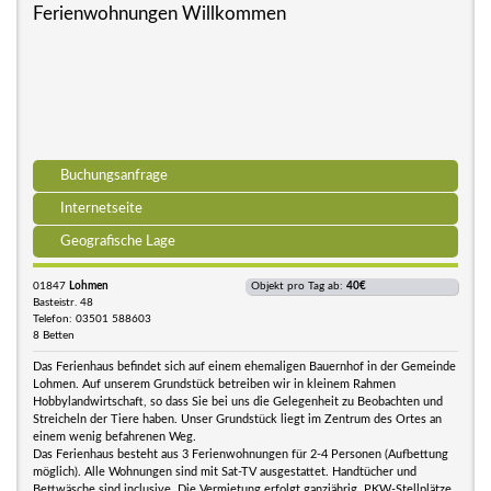
Ferienwohnungen Willkommen
Buchungsanfrage
Internetseite
Geografische Lage
01847
Lohmen
Objekt pro Tag ab:
40€
Basteistr. 48
Telefon: 03501 588603
8 Betten
Das Ferienhaus befindet sich auf einem ehemaligen Bauernhof in der Gemeinde
Lohmen. Auf unserem Grundstück betreiben wir in kleinem Rahmen
Hobbylandwirtschaft, so dass Sie bei uns die Gelegenheit zu Beobachten und
Streicheln der Tiere haben. Unser Grundstück liegt im Zentrum des Ortes an
einem wenig befahrenen Weg.
Das Ferienhaus besteht aus 3 Ferienwohnungen für 2-4 Personen (Aufbettung
möglich). Alle Wohnungen sind mit Sat-TV ausgestattet. Handtücher und
Bettwäsche sind inclusive. Die Vermietung erfolgt ganzjährig. PKW-Stellplätze