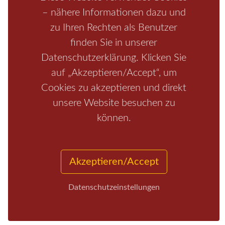
– nähere Informationen dazu und
zu Ihren Rechten als Benutzer
finden Sie in unserer
Datenschutzerklärung. Klicken Sie
auf „Akzeptieren/Accept“, um
Cookies zu akzeptieren und direkt
unsere Website besuchen zu
Start
/
Region
/
Fragen+Antworten
/
Unterkunft
/
Aktivitäten
können.
/
Kontakt
/
Impressum
Copyrights © 2026 Elbsandsteingebirge Verlag
Akzeptieren/Accept
Datenschutzeinstellungen