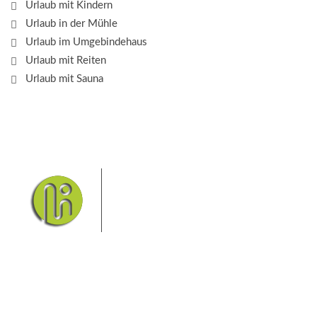
Urlaub mit Kindern
Urlaub in der Mühle
Urlaub im Umgebindehaus
Urlaub mit Reiten
Urlaub mit Sauna
Das Elbsandsteingebirge mit
seinem Nationalpark Sächsische
Schweiz und dem Nationalpark
Böhmische Schweiz sind ein
Eldorado für Wanderer und
Aktivurlauber. Hier finden Sie Informationen zum
Wandern, Klettern, Biken, Boofen, Wassersport und
vieles mehr.