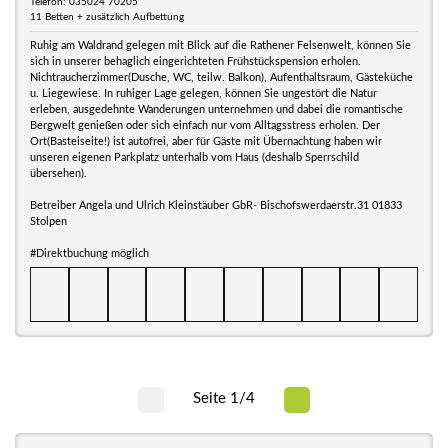
Telefon: 035024 70205
11 Betten + zusätzlich Aufbettung
Ruhig am Waldrand gelegen mit Blick auf die Rathener Felsenwelt, können Sie
sich in unserer behaglich eingerichteten Frühstückspension erholen.
Nichtraucherzimmer(Dusche, WC, teilw. Balkon), Aufenthaltsraum, Gästeküche
u. Liegewiese. In ruhiger Lage gelegen, können Sie ungestört die Natur
erleben, ausgedehnte Wanderungen unternehmen und dabei die romantische
Bergwelt genießen oder sich einfach nur vom Alltagsstress erholen. Der
Ort(Basteiseite!) ist autofrei, aber für Gäste mit Übernachtung haben wir
unseren eigenen Parkplatz unterhalb vom Haus (deshalb Sperrschild
übersehen).
Betreiber Angela und Ulrich Kleinstäuber GbR- Bischofswerdaerstr.31 01833
Stolpen
#Direktbuchung möglich
Seite 1/4