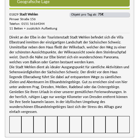
Geografische Lage
01829
Stadt Wehlen
Objekt pro Tag ab:
75€
Pirnaer Straße 156
Telefon: 0151 56164344
11 Betten + zusätzlich Aufbettung
Direkt an der Elbe in der Touristenstadt Stadt Wehlen befindet sich die Villa
Elbestrand inmitten der einzigartigen Landschaft der Sächsischen Schweiz.
Unmittelbar neben dem Haus fließt der Wilkebach, welcher den Weg zu einer
der schönsten Aussichtspunkte, der Wilkeaussicht sowie dem Steinbruchpfad
weist. Durch die Nähe zur Elbe bietet sich ein wunderschönes Panorama,
welches vom Balkon oder Garten bestaunt werden kann.
Die Stadt Wehlen dient als idealer Ausgangspunkt für sämtliche Aktivitäten und
Sehenswürdigkeiten der Sächsischen Schweiz. Der direkt vor dem Haus
liegende Elberadweg führt Sie dabei auf entspanntem Wege zu sämtlichen
Zielen und Abenteuern im Elbsandsteingebirge. Gut zu erreichen sind von hier
unter anderem Prag, Dresden, Meißen, Radebeul oder das Osterzgebirge.
Genießen Sie Ihren Urlaub in einer unserer gemütlichen Ferienwohnungen. In
der herrlich, ruhigen Lage nur wenige Kilometer von Dresden entfernt können
Sie Ihre Seele baumeln lassen. In der idyllischen Umgebung des
wunderschönen Elbsandsteingebirges lässt sich der Stress des Alltags ganz
einfach vergessen.