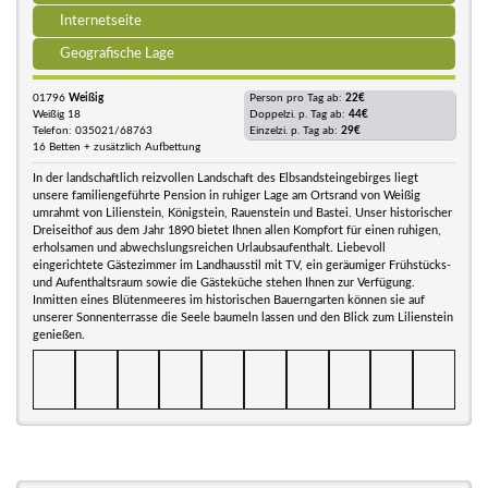
Internetseite
Geografische Lage
01796
Weißig
Person pro Tag ab:
22€
Weißig 18
Doppelzi. p. Tag ab:
44€
Telefon: 035021/68763
Einzelzi. p. Tag ab:
29€
16 Betten + zusätzlich Aufbettung
In der landschaftlich reizvollen Landschaft des Elbsandsteingebirges liegt
unsere familiengeführte Pension in ruhiger Lage am Ortsrand von Weißig
umrahmt von Lilienstein, Königstein, Rauenstein und Bastei. Unser historischer
Dreiseithof aus dem Jahr 1890 bietet Ihnen allen Kompfort für einen ruhigen,
erholsamen und abwechslungsreichen Urlaubsaufenthalt. Liebevoll
eingerichtete Gästezimmer im Landhausstil mit TV, ein geräumiger Frühstücks-
und Aufenthaltsraum sowie die Gästeküche stehen Ihnen zur Verfügung.
Inmitten eines Blütenmeeres im historischen Bauerngarten können sie auf
unserer Sonnenterrasse die Seele baumeln lassen und den Blick zum Lilienstein
genießen.