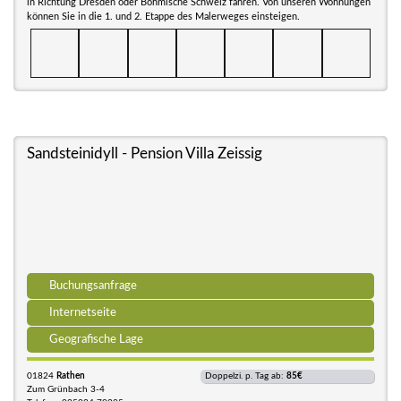
in Richtung Dresden oder Böhmische Schweiz fahren. Von unseren Wohnungen
können Sie in die 1. und 2. Etappe des Malerweges einsteigen.
Sandsteinidyll - Pension Villa Zeissig
Buchungsanfrage
Internetseite
Geografische Lage
01824
Rathen
Doppelzi. p. Tag ab:
85€
Zum Grünbach 3-4