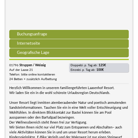
Buchungsanfrage
Internetseite
Geografische Lage
01796
Struppen / Weissig
Doppelzi. p. Tag ab:
125€
Auf der Laase 21
Einzelzi. p. Tag ab:
100€
Telefon: bitte online kontaktieren
24 Betten + zusätzlich Aufbettung
Herzlich Willkommen in unserem familiengeführten Laasenhof Resort.
Wir laden Sie ein in die wohl schönste Urlaubsregion Deutschlands.
Unser Resort liegt inmitten atemberaubender Natur und poetisch anmutenden
Sandsteinformationen. Tauchen Sie ein in eine Welt voller Entschleunigung und
Wohlfühlen. In direktem Blickkontakt zur Bastei können Sie am Pool
ausspannen oder den Barfußpad bezwingen.
Der Wellnessbereich steht Ihnen frei zur Verfügung.
Wir bieten Ihnen nicht nur viel Platz zum Entspannen und Abschalten– auch
viele Aktivitäten können Sie in und um unser Resort herum erleben.
Kinderspielplätze, E-Bike Verleih und der Malerweg ist nur einen Steinwurf