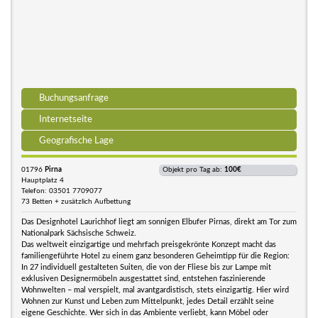
Buchungsanfrage
Internetseite
Geografische Lage
01796
Pirna
Objekt pro Tag ab:
100€
Hauptplatz 4
Telefon: 03501 7709077
73 Betten + zusätzlich Aufbettung
Das Designhotel Laurichhof liegt am sonnigen Elbufer Pirnas, direkt am Tor zum
Nationalpark Sächsische Schweiz.
Das weltweit einzigartige und mehrfach preisgekrönte Konzept macht das
familiengeführte Hotel zu einem ganz besonderen Geheimtipp für die Region:
In 27 individuell gestalteten Suiten, die von der Fliese bis zur Lampe mit
exklusiven Designermöbeln ausgestattet sind, entstehen faszinierende
Wohnwelten – mal verspielt, mal avantgardistisch, stets einzigartig. Hier wird
Wohnen zur Kunst und Leben zum Mittelpunkt, jedes Detail erzählt seine
eigene Geschichte. Wer sich in das Ambiente verliebt, kann Möbel oder