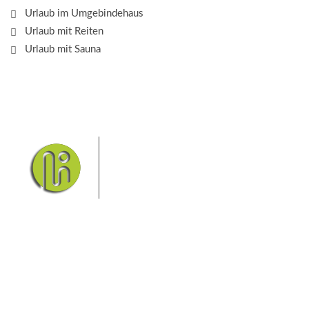
Urlaub im Umgebindehaus
Urlaub mit Reiten
Urlaub mit Sauna
Das Elbsandsteingebirge mit
seinem Nationalpark Sächsische
Schweiz und dem Nationalpark
Böhmische Schweiz sind ein
Eldorado für Wanderer und
Aktivurlauber. Hier finden Sie Informationen zum
Wandern, Klettern, Biken, Boofen, Wassersport und
vieles mehr.