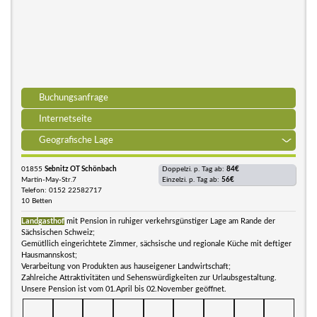
Buchungsanfrage
Internetseite
Geografische Lage
01855
Sebnitz OT Schönbach
Doppelzi. p. Tag ab:
84€
Martin-May-Str.7
Einzelzi. p. Tag ab:
56€
Telefon: 0152 22582717
10 Betten
Landgasthof
mit Pension in ruhiger verkehrsgünstiger Lage am Rande der
Sächsischen Schweiz;
Gemütllich eingerichtete Zimmer, sächsische und regionale Küche mit deftiger
Hausmannskost;
Verarbeitung von Produkten aus hauseigener Landwirtschaft;
Zahlreiche Attraktivitäten und Sehenswürdigkeiten zur Urlaubsgestaltung.
Unsere Pension ist vom 01.April bis 02.November geöffnet.