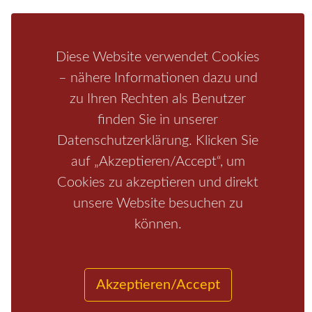
Bastei
Malerweg
Nationalpark
Affensteine
Schrammsteine
Weiße Flotte
Bad Schandau
Wehlen
Diese Website verwendet Cookies
– nähere Informationen dazu und
Rathen
Hohnstein
Königstein
Kirnitzschtal
Wellness
zu Ihren Rechten als Benutzer
Boofen
Mediathek
finden Sie in unserer
Datenschutzerklärung. Klicken Sie
auf „Akzeptieren/Accept“, um
Cookies zu akzeptieren und direkt
unsere Website besuchen zu
können.
Start
/
Region
/
Fragen+Antworten
/
Unterkunft
/
Aktivitäten
/
Kontakt
/
Impressum
Akzeptieren/Accept
Copyrights © 2026 Elbsandsteingebirge Verlag