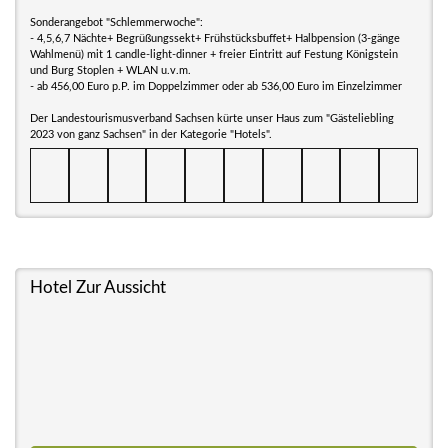
Sonderangebot "Schlemmerwoche":
- 4,5,6,7 Nächte+ Begrüßungssekt+ Frühstücksbuffet+ Halbpension (3-gänge
Wahlmenü) mit 1 candle-light-dinner + freier Eintritt auf Festung Königstein
und Burg Stoplen + WLAN u.v.m.
- ab 456,00 Euro p.P. im Doppelzimmer oder ab 536,00 Euro im Einzelzimmer
Der Landestourismusverband Sachsen kürte unser Haus zum "Gästeliebling
2023 von ganz Sachsen" in der Kategorie "Hotels".
Hotel Zur Aussicht