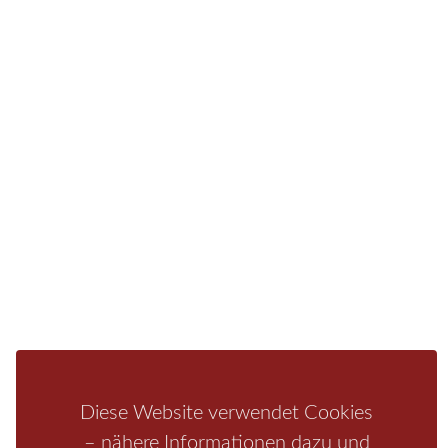
vieles mehr.
Sie finden bei uns auch die passende Unterkunft im
Hotel, einer Pension, einem Ferienhaus, einer
Ferienwohnung oder auf einem Campingplatz.
Fragen/Antworten
Hotel
Infos zur Region
Pension
Mediathek
Ferienwohnung
Unterkunft
Ferienhaus
Aktivitäten
Camping
Bastei
Malerweg
Nationalpark
Affensteine
Schrammsteine
Weiße Flotte
Bad Schandau
Wehlen
Diese Website verwendet Cookies
Rathen
Hohnstein
Königstein
Kirnitzschtal
Wellness
– nähere Informationen dazu und