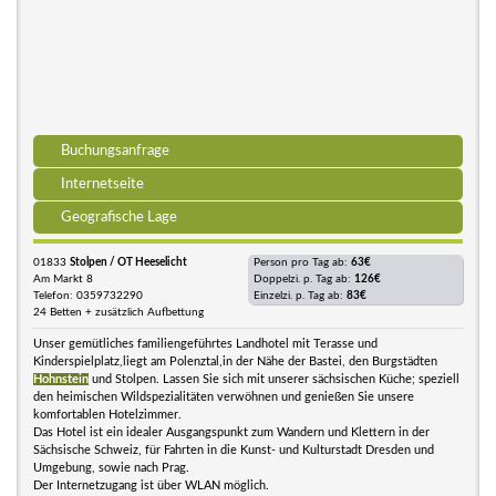
Buchungsanfrage
Internetseite
Geografische Lage
01833
Stolpen / OT Heeselicht
Person pro Tag ab:
63€
Am Markt 8
Doppelzi. p. Tag ab:
126€
Telefon: 0359732290
Einzelzi. p. Tag ab:
83€
24 Betten + zusätzlich Aufbettung
Unser gemütliches familiengeführtes Landhotel mit Terasse und
Kinderspielplatz,liegt am Polenztal,in der Nähe der Bastei, den Burgstädten
Hohnstein
und Stolpen. Lassen Sie sich mit unserer sächsischen Küche; speziell
den heimischen Wildspezialitäten verwöhnen und genießen Sie unsere
komfortablen Hotelzimmer.
Das Hotel ist ein idealer Ausgangspunkt zum Wandern und Klettern in der
Sächsische Schweiz, für Fahrten in die Kunst- und Kulturstadt Dresden und
Umgebung, sowie nach Prag.
Der Internetzugang ist über WLAN möglich.