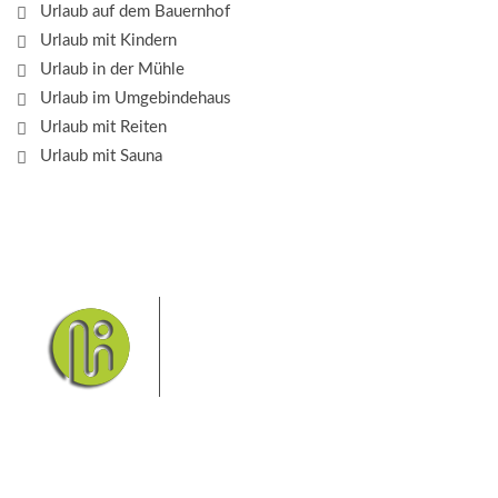
Urlaub auf dem Bauernhof
Urlaub mit Kindern
Urlaub in der Mühle
Urlaub im Umgebindehaus
Urlaub mit Reiten
Urlaub mit Sauna
Das Elbsandsteingebirge mit
seinem Nationalpark Sächsische
Schweiz und dem Nationalpark
Böhmische Schweiz sind ein
Eldorado für Wanderer und
Aktivurlauber. Hier finden Sie Informationen zum
Wandern, Klettern, Biken, Boofen, Wassersport und