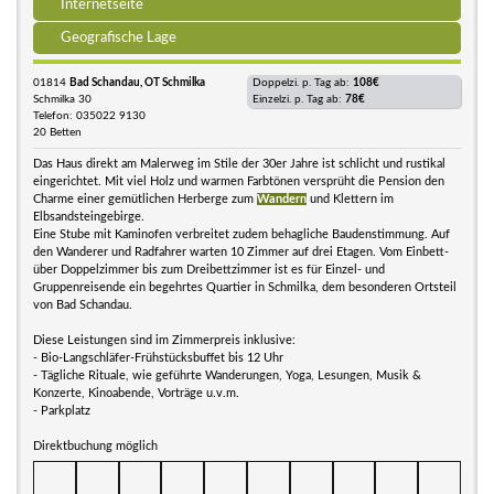
Internetseite
Geografische Lage
01814
Bad Schandau, OT Schmilka
Doppelzi. p. Tag ab:
108€
Schmilka 30
Einzelzi. p. Tag ab:
78€
Telefon: 035022 9130
20 Betten
Das Haus direkt am Malerweg im Stile der 30er Jahre ist schlicht und rustikal
eingerichtet. Mit viel Holz und warmen Farbtönen versprüht die Pension den
Charme einer gemütlichen Herberge zum
Wandern
und Klettern im
Elbsandsteingebirge.
Eine Stube mit Kaminofen verbreitet zudem behagliche Baudenstimmung. Auf
den Wanderer und Radfahrer warten 10 Zimmer auf drei Etagen. Vom Einbett-
über Doppelzimmer bis zum Dreibettzimmer ist es für Einzel- und
Gruppenreisende ein begehrtes Quartier in Schmilka, dem besonderen Ortsteil
von Bad Schandau.
Diese Leistungen sind im Zimmerpreis inklusive:
- Bio-Langschläfer-Frühstücksbuffet bis 12 Uhr
- Tägliche Rituale, wie geführte Wanderungen, Yoga, Lesungen, Musik &
Konzerte, Kinoabende, Vorträge u.v.m.
- Parkplatz
Direktbuchung möglich