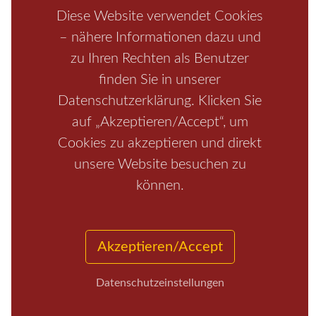
Boofen
Mediathek
Diese Website verwendet Cookies
– nähere Informationen dazu und
zu Ihren Rechten als Benutzer
finden Sie in unserer
Datenschutzerklärung. Klicken Sie
auf „Akzeptieren/Accept“, um
Cookies zu akzeptieren und direkt
unsere Website besuchen zu
Start
/
Region
/
Fragen+Antworten
/
Unterkunft
/
Aktivitäten
können.
/
Kontakt
/
Impressum
Copyrights © 2026 Elbsandsteingebirge Verlag
Akzeptieren/Accept
Datenschutzeinstellungen