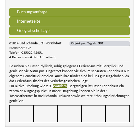
Buchungsanfrage
Internetseite
Geografische Lage
01814
Bad Schandau, OT Porschdorf
Objekt pro Tag ab:
30€
Niederdorf 12b
Telefon: 035022 42651
4 Betten + zusätzlich Aufbettung
Besuchen Sie unser idyllisch, ruhig gelegenes Ferienhaus mit Bergblick und
genießen Sie Natur pur. Ungestört können Sie sich im separaten Ferienhaus auf
eigenem Grundstück erholen. Auch Ihre Kinder sind bei uns gut aufgehoben, da
das Ferienhaus abseits des Verkehrsgeschehen liegt.
Für aktive Erholung wie z.B.
Wandern
, Bergsteigen ist unser Ferienhaus ein
zentraler Ausgangspunkt. In naher Umgebung können Sie in der "
Toscanatherme" in Bad Schandau relaxen sowie weitere Erholungseinrichtungen
genießen.