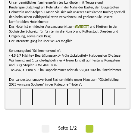
Unser gemütliches familiengeführtes Landhotel mit Terasse und
Kinderspielplatz,liegt am Polenztal,in der Nähe der Bastei, den Burgstädten
Hohnstein und Stolpen. Lassen Sie sich mit unserer sächsischen Küche; speziell
den heimischen Wildspezialitäten verwöhnen und genießen Sie unsere
komfortablen Hotelzimmer.
Das Hotel ist ein idealer Ausgangspunkt zum
Wandern
und Klettern in der
Sächsische Schweiz, für Fahrten in die Kunst- und Kulturstadt Dresden und
Umgebung, sowie nach Prag.
Der Internetzugang ist über WLAN möglich.
Sonderangebot "Schlemmerwoche":
- 4,5,6,7 Nächte+ Begrüßungssekt+ Frühstücksbuffet+ Halbpension (3-gänge
Wahlmenü) mit 1 candle-light-dinner + freier Eintritt auf Festung Königstein
und Burg Stoplen + WLAN u.v.m.
- ab 456,00 Euro p.P. im Doppelzimmer oder ab 536,00 Euro im Einzelzimmer.
Der Landestourismusverband Sachsen kürte unser Haus zum "Gästeliebling
2023 von ganz Sachsen" in der Kategorie "Hotels".
Seite 1/2