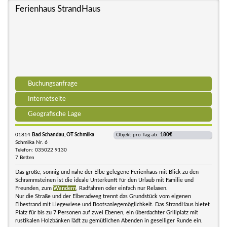
Ferienhaus StrandHaus
Buchungsanfrage
Internetseite
Geografische Lage
01814
Bad Schandau, OT Schmilka
Objekt pro Tag ab:
180€
Schmilka Nr. 6
Telefon: 035022 9130
7 Betten
Das große, sonnig und nahe der Elbe gelegene Ferienhaus mit Blick zu den
Schrammsteinen ist die ideale Unterkunft für den Urlaub mit Familie und
Freunden, zum
Wandern
, Radfahren oder einfach nur Relaxen.
Nur die Straße und der Elberadweg trennt das Grundstück vom eigenen
Elbestrand mit Liegewiese und Bootsanlegemöglichkeit. Das StrandHaus bietet
Platz für bis zu 7 Personen auf zwei Ebenen, ein überdachter Grillplatz mit
rustikalen Holzbänken lädt zu gemütlichen Abenden in geselliger Runde ein.