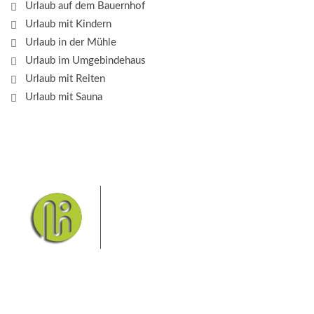
Urlaub auf dem Bauernhof
Urlaub mit Kindern
Urlaub in der Mühle
Urlaub im Umgebindehaus
Urlaub mit Reiten
Urlaub mit Sauna
Das Elbsandsteingebirge mit
seinem Nationalpark Sächsische
Schweiz und dem Nationalpark
Böhmische Schweiz sind ein
Eldorado für Wanderer und
Aktivurlauber. Hier finden Sie Informationen zum
Wandern, Klettern, Biken, Boofen, Wassersport und