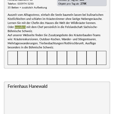
Hinteres Räumicht 18
Einzelzi. p. Tag ab:
68€
Telefon: 035974 5250
Objekt pro Tag ab:
278€
35 Betten + zusätzlich Aufbettung
Auszeit vom Alltagsstress, einfach die Seele baumeln lassen bei kulinarischen
Köstlichkeiten und schlafen im Kräuterzimmer ohne lästige Nebengeräusche.
Lernen Sie mit der Chefin des Hauses die Welt der Wildkräuter kennen.
Oder
wandern
mit dem Chef persönlich in die Felslandschaft Sächsische-
Böhmische Schweiz.
Auf unserer Webseite finden Sie Zusatzangebote des Kräuterbauden-Teams
wie: Kräuterexkursionen, Outdoor-Kochen, Wander- und Stiegentouren,
Mehrtageswanderungen, Tierbeobachtungen/Rothirschbrunft, Ausflüge
besonders in die Böhmische Schweiz.
Ferienhaus Hanewald