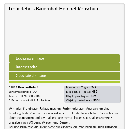
Lernerlebnis Bauernhof Hempel-Rehschuh
Buchungsanfrage
Internetseite
Geografische Lage
01814
Reinhardtsdorf
Person pro Tag ab:
24€
Schrammsteinblick 70
Doppelzi. p. Tag ab:
48€
Telefon: 0173 5808303
Objekt pro Tag ab:
48€
8 Betten + zusätzlich Aufbettung
Objekt p. Woche ab:
336€
Wir laden Sie ein zum Urlaub machen, Ferien oder zum Ausspannen ein.
Erholung finden Sie hier bei uns auf unserem kinderfreundlichen Bauernhof, in
einer traumhaften und idyllischen Lage mitten in der Sächsischen Schweiz,
umgeben von Wäldern, Wiesen und Bergen.
Bei und kann man die Tiere nicht bloß anschauen, man kann sie auch anfassen.