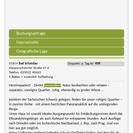
Buchungsanfrage
Internetseite
Geografische Lage
01814
Bad Schandau
Doppelzi. p. Tag ab:
40€
Neuporschdorfer Straße 67 d
Telefon: 035022 40663
4 Betten + zusätzlich Aufbettung
Hereinspaziert! - Direkt
loswandern
, Natur beobachten oder relaxen –
separates, sonniges Quartier, ruhig, ebenerdig zu großer Wiese …
Inmitten der Sächsischen Schweiz gelegen, finden Sie unser ruhiges Quartier –
in zweiter Reihe - mit einem herrlichen Panoramablick auf die umliegenden
Berge.
Unser Haus ist sowohl idealer Ausgangspunkt für Entdeckungsreisen durch das
Elbsandsteingebirge, als auch Ruhepol für entspannte Stunden. Auch Ausflüge
nach Dresden oder ins tschechische Nachbarland, z. Bsp. nach Prag, sind von
hier aus gut möglich.
Keine 5 Minuten entfernt befindet sich ein Dorfladen/Imbiss, bei dem Sie ab