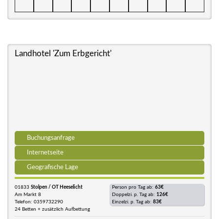
Landhotel 'Zum Erbgericht'
Buchungsanfrage
Internetseite
Geografische Lage
01833
Stolpen / OT Heeselicht
Person pro Tag ab:
63€
Am Markt 8
Doppelzi. p. Tag ab:
126€
Telefon: 0359732290
Einzelzi. p. Tag ab:
83€
24 Betten + zusätzlich Aufbettung