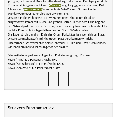
gelegen, mit Bus-und Dampfschiffverbindung, jedoch ohne Durchgangsverkehr.
Prossen ist Ausgangspunkt zum
Wandern
, angeln, joggen, GeoCaching, Rad
fahren, und "
Autowandern
" oder auch für Foto-Touren. Gut markierte
Wanderwege oder Naturlehrpfade erwarten Sie!
Unsere 3 Ferienwohnungen für 2/4/6 Personen, sind unterschiedlich
ausgestattet, immer mit Küche und großen Betten. Hinter dem Haus beginnt
der Nationalpark Sächsische Schweiz, den Elbradweg kann man sehen, die Elbe
und die Dampfschiffanlegestelle erreichen Sie in 5 Gehminuten.
Die Lage ist ruhig und am Ende des Ortes. Parkplätze befinden sich am Haus.
Unsere „Wunschgäste“ sind Nichtrauer. Haustiere können wir nicht
unterbringen. Wir vermieten selbst Fahrräder, E-Bike und PKW. Gern senden
wir Ihnen ein individuelles Angebot per email zu.
Mindestbelegungsdauer 4 Tage, incl. Endreinigung, zzgl. Kurtaxe
Fewo “Pirna“ f. 2 Personen/Nacht 60 €
Fewo “Bad Schandau“ f. 4 Pers./Nacht 120 €
Fewo „Königstein“ f. 6 Pers./Nacht 150 €
Strickers Panoramablick