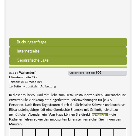
Buchungsanfrage
Internetseite
Geografische Lage
01814
Waltersdorf
Objekt pro Tag ab:
90€
Liliensteinstraße 39 c
Telefon: 0173 9065404
16 Betten + zusätzlich Aufbettung
In dieser mühevoll und mit Liebe zum Detail restaurierten alten Bauernscheune
erwarten Sie vier komplett eingerichtete Ferienwohnungen für je 3-5
Personen. Nach Ihren Tagestouren durch die Sächsische Schweiz und durch das
Elbsandsteingebirge lädt eine überdachte Sitzecke mit Grillmöglichkeit zu
gemütlichen Abenden ein. Vom Haus können Sie direkt
loswandern
- die
Rathener Felsen sowie den imposanten Lilienstein erreichen Sie in wenigen
Minuten.