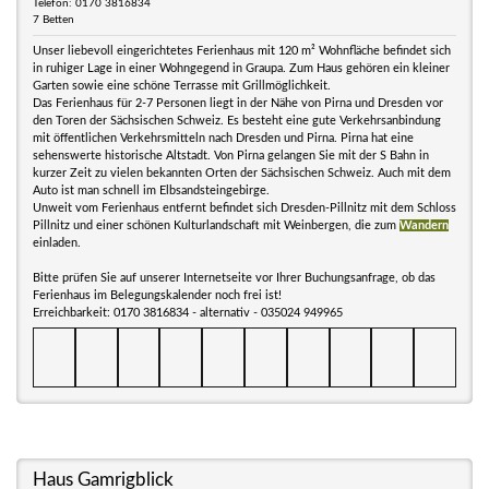
Telefon: 0170 3816834
7 Betten
Unser liebevoll eingerichtetes Ferienhaus mit 120 m² Wohnfläche befindet sich
in ruhiger Lage in einer Wohngegend in Graupa. Zum Haus gehören ein kleiner
Garten sowie eine schöne Terrasse mit Grillmöglichkeit.
Das Ferienhaus für 2-7 Personen liegt in der Nähe von Pirna und Dresden vor
den Toren der Sächsischen Schweiz. Es besteht eine gute Verkehrsanbindung
mit öffentlichen Verkehrsmitteln nach Dresden und Pirna. Pirna hat eine
sehenswerte historische Altstadt. Von Pirna gelangen Sie mit der S Bahn in
kurzer Zeit zu vielen bekannten Orten der Sächsischen Schweiz. Auch mit dem
Auto ist man schnell im Elbsandsteingebirge.
Unweit vom Ferienhaus entfernt befindet sich Dresden-Pillnitz mit dem Schloss
Pillnitz und einer schönen Kulturlandschaft mit Weinbergen, die zum
Wandern
einladen.
Bitte prüfen Sie auf unserer Internetseite vor Ihrer Buchungsanfrage, ob das
Ferienhaus im Belegungskalender noch frei ist!
Erreichbarkeit: 0170 3816834 - alternativ - 035024 949965
Haus Gamrigblick