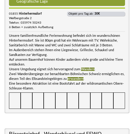
Geografische Lage
01855
Hinterhermsdorf
Objekt pro Tag ab:
30€
Weifbergstraße 2
Telefon: 035974 50243
6 Betten + zusätzlich Aufbettung
Unsere familienfreundliche Ferienwohnung befindet sich im wunderschönen
Hinterhermsdorf. Sie ist 80qm groß hat ein Wohnraum mit TV, Wohnküche,
Sanitärberich mit Wanne und WC und zwei Schlafräume mit je 3 Betten.
Im Außenbereich stehen ihnen eine Liegewiese, Grillecke, Schaukel und
Sandkasten zur Verfügung.
Auf unserem Bauernhof können Kinder außerdem viele große und kleine Tiere
entdecken.
Unsere Umgebung eignet sich hervorragend zum
Wandern
.
Zwei Wanderübergänge zur benachbarten Böhmischen Schweiz ermöglichen es,
diesen Teil des Elbsandsteingebirges zu
erwandern
.
Eine besondere Attraktion ist eine Bootsfahrt auf der wildromantischen Obere-
Schleuse-Klamm.