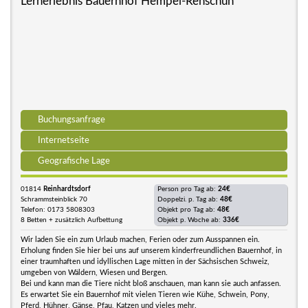
Lernerlebnis Bauernhof Hempel-Rehschuh
Buchungsanfrage
Internetseite
Geografische Lage
01814
Reinhardtsdorf
Person pro Tag ab:
24€
Schrammsteinblick 70
Doppelzi. p. Tag ab:
48€
Telefon: 0173 5808303
Objekt pro Tag ab:
48€
8 Betten + zusätzlich Aufbettung
Objekt p. Woche ab:
336€
Wir laden Sie ein zum Urlaub machen, Ferien oder zum Ausspannen ein.
Erholung finden Sie hier bei uns auf unserem kinderfreundlichen Bauernhof, in
einer traumhaften und idyllischen Lage mitten in der Sächsischen Schweiz,
umgeben von Wäldern, Wiesen und Bergen.
Bei und kann man die Tiere nicht bloß anschauen, man kann sie auch anfassen.
Es erwartet Sie ein Bauernhof mit vielen Tieren wie Kühe, Schwein, Pony,
Pferd, Hühner, Gänse, Pfau, Katzen und vieles mehr.