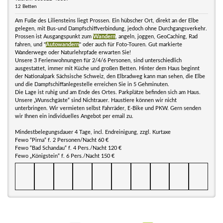
12 Betten
Am Fuße des Liliensteins liegt Prossen. Ein hübscher Ort, direkt an der Elbe
gelegen, mit Bus-und Dampfschiffverbindung, jedoch ohne Durchgangsverkehr.
Prossen ist Ausgangspunkt zum
Wandern
, angeln, joggen, GeoCaching, Rad
fahren, und "
Autowandern
" oder auch für Foto-Touren. Gut markierte
Wanderwege oder Naturlehrpfade erwarten Sie!
Unsere 3 Ferienwohnungen für 2/4/6 Personen, sind unterschiedlich
ausgestattet, immer mit Küche und großen Betten. Hinter dem Haus beginnt
der Nationalpark Sächsische Schweiz, den Elbradweg kann man sehen, die Elbe
und die Dampfschiffanlegestelle erreichen Sie in 5 Gehminuten.
Die Lage ist ruhig und am Ende des Ortes. Parkplätze befinden sich am Haus.
Unsere „Wunschgäste“ sind Nichtrauer. Haustiere können wir nicht
unterbringen. Wir vermieten selbst Fahrräder, E-Bike und PKW. Gern senden
wir Ihnen ein individuelles Angebot per email zu.
Mindestbelegungsdauer 4 Tage, incl. Endreinigung, zzgl. Kurtaxe
Fewo “Pirna“ f. 2 Personen/Nacht 60 €
Fewo “Bad Schandau“ f. 4 Pers./Nacht 120 €
Fewo „Königstein“ f. 6 Pers./Nacht 150 €