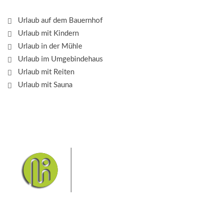
Urlaub auf dem Bauernhof
Urlaub mit Kindern
Urlaub in der Mühle
Urlaub im Umgebindehaus
Urlaub mit Reiten
Urlaub mit Sauna
Das Elbsandsteingebirge mit
seinem Nationalpark Sächsische
Schweiz und dem Nationalpark
Böhmische Schweiz sind ein
Eldorado für Wanderer und
Aktivurlauber. Hier finden Sie Informationen zum