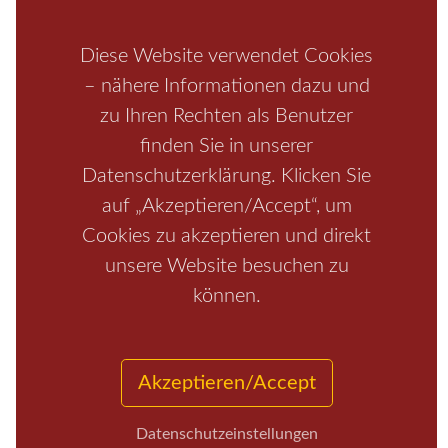
Rathen
Hohnstein
Königstein
Kirnitzschtal
Wellness
Boofen
Mediathek
Diese Website verwendet Cookies
– nähere Informationen dazu und
zu Ihren Rechten als Benutzer
finden Sie in unserer
Datenschutzerklärung. Klicken Sie
auf „Akzeptieren/Accept“, um
Cookies zu akzeptieren und direkt
unsere Website besuchen zu
Start
/
Region
/
Fragen+Antworten
/
Unterkunft
/
Aktivitäten
können.
/
Kontakt
/
Impressum
Copyrights © 2026 Elbsandsteingebirge Verlag
Akzeptieren/Accept
Datenschutzeinstellungen