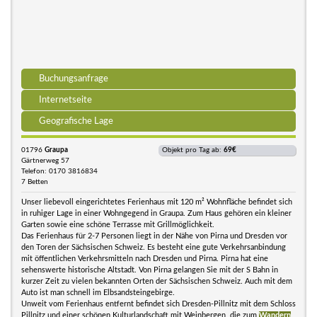
Buchungsanfrage
Internetseite
Geografische Lage
01796
Graupa
Objekt pro Tag ab:
69€
Gärtnerweg 57
Telefon: 0170 3816834
7 Betten
Unser liebevoll eingerichtetes Ferienhaus mit 120 m² Wohnfläche befindet sich
in ruhiger Lage in einer Wohngegend in Graupa. Zum Haus gehören ein kleiner
Garten sowie eine schöne Terrasse mit Grillmöglichkeit.
Das Ferienhaus für 2-7 Personen liegt in der Nähe von Pirna und Dresden vor
den Toren der Sächsischen Schweiz. Es besteht eine gute Verkehrsanbindung
mit öffentlichen Verkehrsmitteln nach Dresden und Pirna. Pirna hat eine
sehenswerte historische Altstadt. Von Pirna gelangen Sie mit der S Bahn in
kurzer Zeit zu vielen bekannten Orten der Sächsischen Schweiz. Auch mit dem
Auto ist man schnell im Elbsandsteingebirge.
Unweit vom Ferienhaus entfernt befindet sich Dresden-Pillnitz mit dem Schloss
Pillnitz und einer schönen Kulturlandschaft mit Weinbergen, die zum
Wandern