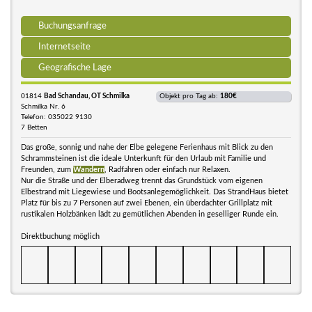
Buchungsanfrage
Internetseite
Geografische Lage
01814
Bad Schandau, OT Schmilka
Objekt pro Tag ab:
180€
Schmilka Nr. 6
Telefon: 035022 9130
7 Betten
Das große, sonnig und nahe der Elbe gelegene Ferienhaus mit Blick zu den
Schrammsteinen ist die ideale Unterkunft für den Urlaub mit Familie und
Freunden, zum
Wandern
, Radfahren oder einfach nur Relaxen.
Nur die Straße und der Elberadweg trennt das Grundstück vom eigenen
Elbestrand mit Liegewiese und Bootsanlegemöglichkeit. Das StrandHaus bietet
Platz für bis zu 7 Personen auf zwei Ebenen, ein überdachter Grillplatz mit
rustikalen Holzbänken lädt zu gemütlichen Abenden in geselliger Runde ein.
Direktbuchung möglich