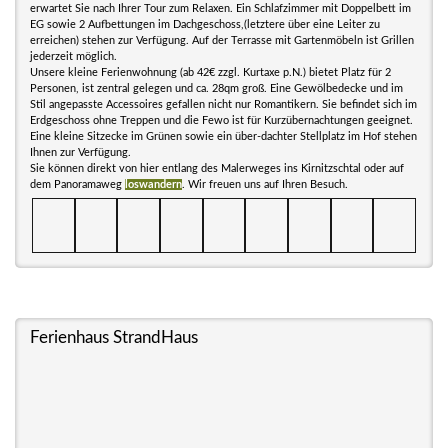
erwartet Sie nach Ihrer Tour zum Relaxen. Ein Schlafzimmer mit Doppelbett im
EG sowie 2 Aufbettungen im Dachgeschoss,(letztere über eine Leiter zu
erreichen) stehen zur Verfügung. Auf der Terrasse mit Gartenmöbeln ist Grillen
jederzeit möglich.
Unsere kleine Ferienwohnung (ab 42€ zzgl. Kurtaxe p.N.) bietet Platz für 2
Personen, ist zentral gelegen und ca. 28qm groß. Eine Gewölbedecke und im
Stil angepasste Accessoires gefallen nicht nur Romantikern. Sie befindet sich im
Erdgeschoss ohne Treppen und die Fewo ist für Kurzübernachtungen geeignet.
Eine kleine Sitzecke im Grünen sowie ein über-dachter Stellplatz im Hof stehen
Ihnen zur Verfügung.
Sie können direkt von hier entlang des Malerweges ins Kirnitzschtal oder auf
dem Panoramaweg
loswandern
. Wir freuen uns auf Ihren Besuch.
Ferienhaus StrandHaus