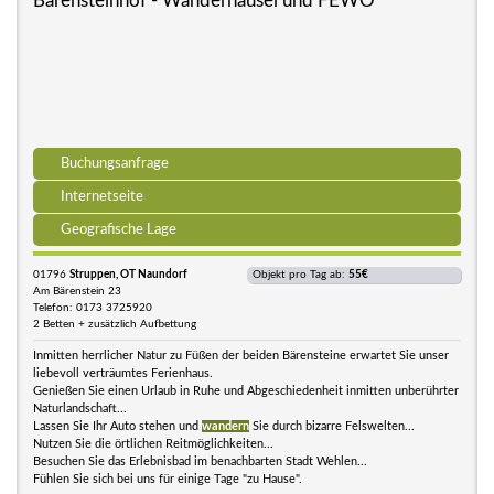
Bärensteinhof - Wanderhäusel und FEWO
Buchungsanfrage
Internetseite
Geografische Lage
01796
Struppen, OT Naundorf
Objekt pro Tag ab:
55€
Am Bärenstein 23
Telefon: 0173 3725920
2 Betten + zusätzlich Aufbettung
Inmitten herrlicher Natur zu Füßen der beiden Bärensteine erwartet Sie unser
liebevoll verträumtes Ferienhaus.
Genießen Sie einen Urlaub in Ruhe und Abgeschiedenheit inmitten unberührter
Naturlandschaft...
Lassen Sie Ihr Auto stehen und
wandern
Sie durch bizarre Felswelten...
Nutzen Sie die örtlichen Reitmöglichkeiten...
Besuchen Sie das Erlebnisbad im benachbarten Stadt Wehlen...
Fühlen Sie sich bei uns für einige Tage "zu Hause".