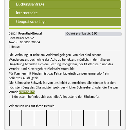
Buchungsanfrage
Internetseite
Geografische Lage
01824
Rosenthal-Bielatal
Objekt pro Tag ab:
55€
Reichsteiner Str. 9A
Telefon: 035033 70654
4 Betten
Die Wohnung ist nahe am Waldrand gelegen. Von hier sind schöne
Wanderungen, auch ohne das Auto zu benutzen, möglich. In der näheren
Umgebung befinden sich die Festung Königstein, der Pfaffenstein und das
Wander- und Klettergebiet Bielatal/Ottomühle.
Für Familien mit Kindern ist das Felsenlabyrinth Langenhennersdorf ein
beliebtes Ausflugsziel.
Die Böhmische Schweiz ist von uns leicht zu erreichen. Sie können hier den
höchsten Berg des Elbsandsteingebirges (Hoher Schneeberg) oder die Tyssaer
Wände
erwandern
.
In Königstein befindet sich auch die Anlegestelle der Elbdampfer.
Wir freuen uns auf Ihren Besuch.