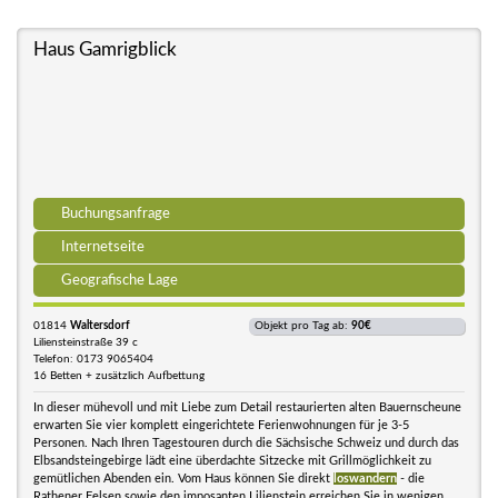
Haus Gamrigblick
Buchungsanfrage
Internetseite
Geografische Lage
01814
Waltersdorf
Objekt pro Tag ab:
90€
Liliensteinstraße 39 c
Telefon: 0173 9065404
16 Betten + zusätzlich Aufbettung
In dieser mühevoll und mit Liebe zum Detail restaurierten alten Bauernscheune
erwarten Sie vier komplett eingerichtete Ferienwohnungen für je 3-5
Personen. Nach Ihren Tagestouren durch die Sächsische Schweiz und durch das
Elbsandsteingebirge lädt eine überdachte Sitzecke mit Grillmöglichkeit zu
gemütlichen Abenden ein. Vom Haus können Sie direkt
loswandern
- die
Rathener Felsen sowie den imposanten Lilienstein erreichen Sie in wenigen