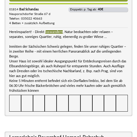
01814
Bad Schandau
Doppelzi. p. Tag ab:
40€
Neuporschdorfer Straße 67 d
Telefon: 035022 40663
4 Betten + zusätzlich Aufbettung
Hereinspaziert! - Direkt
loswandern
, Natur beobachten oder relaxen –
separates, sonniges Quartier, ruhig, ebenerdig zu großer Wiese …
Inmitten der Sächsischen Schweiz gelegen, finden Sie unser ruhiges Quartier –
in zweiter Reihe - mit einem herrlichen Panoramablick auf die umliegenden
Berge.
Unser Haus ist sowohl idealer Ausgangspunkt für Entdeckungsreisen durch das
Elbsandsteingebirge, als auch Ruhepol für entspannte Stunden. Auch Ausflüge
nach Dresden oder ins tschechische Nachbarland, z. Bsp. nach Prag, sind von
hier aus gut möglich.
Keine 5 Minuten entfernt befindet sich ein Dorfladen/Imbiss, bei dem Sie ab
06:30 Uhr frische Bäckerbrötchen und vieles mehr kaufen oder auch gemütlich
frühstücken können