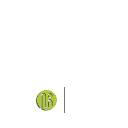
Das Elbsandsteingebirge
Nationalpark Böhmische Sch
Hier finden Sie Informatio
Sie finden bei uns auch die passende Unterk