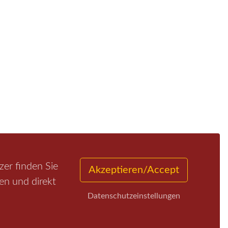
er finden Sie
Akzeptieren/Accept
en und direkt
Datenschutzeinstellungen