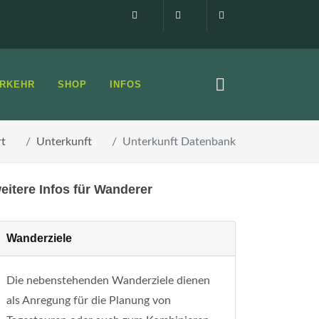
Impressum
0160 99873408
info@elbsandste
RKEHR
SHOP
INFOS
rt
Unterkunft
Unterkunft Datenbank
eitere Infos für Wanderer
Wanderziele
Die nebenstehenden Wanderziele dienen
als Anregung für die Planung von