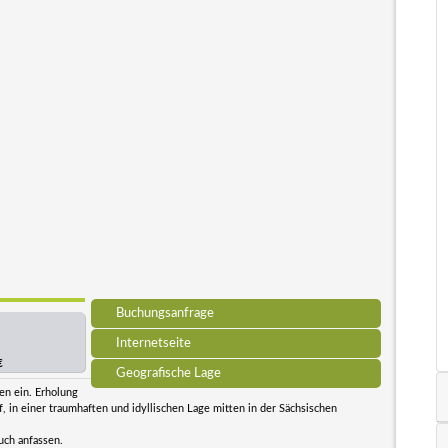
Buchungsanfrage
Internetseite
€
Geografische Lage
en ein. Erholung
, in einer traumhaften und idyllischen Lage mitten in der Sächsischen
uch anfassen.