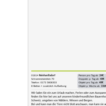
01814
Reinhardtsdorf
Person pro Tag ab:
24€
Schrammsteinblick 70
Doppelzi. p. Tag ab:
48€
Telefon: 0173 5808303
Objekt pro Tag ab:
48€
8 Betten + zusätzlich Aufbettung
Objekt p. Woche ab:
336
Wir laden Sie ein zum Urlaub machen, Ferien oder zum Ausspann
finden Sie hier bei uns auf unserem kinderfreundlichen Bauernhof
Schweiz, umgeben von Wäldern, Wiesen und Bergen.
Bei und kann man die Tiere nicht bloß anschauen, man kann sie a