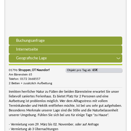
Buchungsanfrage
Internetseite
Geografische Lage
01796
Struppen, OT Naundorf
Objekt pro Tag ab:
65€
Am Bärenstein 65
Telefon: 0172 3668557
2 Betten + zusätzlich Aufbettung
Inmitten herrlicher Natur zu Füßen der beiden Bärensteine erwartet Sie unser
liebevoll saniertes Ferienhaus. Es bietet Platz für 2 Personen und eine
Aufbettung ist problemlos möglich. Wer dem Alltagsstress mit vollem
Terminkalender und Hektik entfliehen möchte, ist bei uns sehr gut aufgehoben.
Besonderes Merkmale unserer Lage sind die Stille und die Naturbelassenheit
unserer Umgebung. Fühlen Sie sich bei uns für einige Tage "zu Hause".
- Vermietung vom 29. März bis 02. November, oder auf Anfrage
- Vermietung ab 3 Übernachtungen