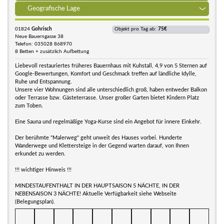
Geografische Lage
01824
Gohrisch
Objekt pro Tag ab:
75€
Neue Bauerngasse 38
Telefon: 035028 868970
8 Betten + zusätzlich Aufbettung
Liebevoll restauriertes früheres Bauernhaus mit Kuhstall, 4,9 von 5 Sternen auf
Google-Bewertungen, Komfort und Geschmack treffen auf ländliche Idylle,
Ruhe und Entspannung.
Unsere vier Wohnungen sind alle unterschiedlich groß, haben entweder Balkon
oder Terrasse bzw. Gästeterrasse. Unser großer Garten bietet Kindern Platz
zum Toben.
Eine Sauna und regelmäßige Yoga-Kurse sind ein Angebot für innere Einkehr.
Der berühmte "Malerweg" geht unweit des Hauses vorbei. Hunderte
Wanderwege und Klettersteige in der Gegend warten darauf, von Ihnen
erkundet zu werden.
!!! wichtiger Hinweis !!!
MINDESTAUFENTHALT IN DER HAUPTSAISON 5 NÄCHTE, IN DER
NEBENSAISON 3 NÄCHTE! Aktuelle Verfügbarkeit siehe Webseite
(Belegungsplan).