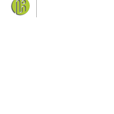
seinem Nationalpark Sächsische
Schweiz und dem Nationalpark
Böhmische Schweiz sind ein
Eldorado für Wanderer und
Aktivurlauber. Hier finden Sie Informationen zum
Wandern, Klettern, Biken, Boofen, Wassersport und
vieles mehr.
Sie finden bei uns auch die passende Unterkunft im
Hotel, einer Pension, einem Ferienhaus, einer
Ferienwohnung oder auf einem Campingplatz.
Fragen/Antworten
Hotel
Infos zur Region
Pension
Mediathek
Ferienwohnung
Unterkunft
Ferienhaus