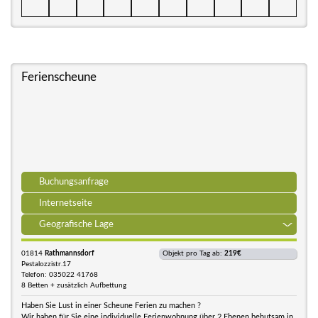
Ferienscheune
Buchungsanfrage
Internetseite
Geografische Lage
01814
Rathmannsdorf
Objekt pro Tag ab:
219€
Pestalozzistr.17
Telefon: 035022 41768
8 Betten + zusätzlich Aufbettung
Haben Sie Lust in einer Scheune Ferien zu machen ?
Wir haben für Sie eine individuelle Ferienwohnung über 2 Ebenen behutsam in