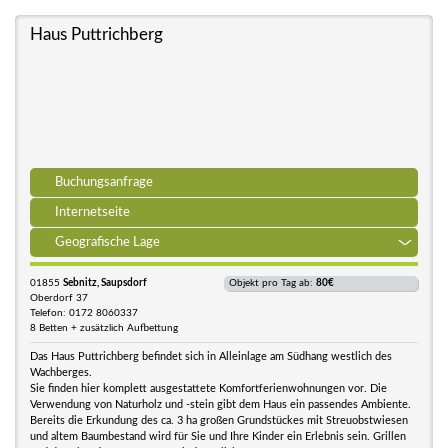
Haus Puttrichberg
Buchungsanfrage
Internetseite
Geografische Lage
01855
Sebnitz, Saupsdorf
Objekt pro Tag ab:
80€
Oberdorf 37
Telefon: 0172 8060337
8 Betten + zusätzlich Aufbettung
Das Haus Puttrichberg befindet sich in Alleinlage am Südhang westlich des
Wachberges.
Sie finden hier komplett ausgestattete Komfortferienwohnungen vor. Die
Verwendung von Naturholz und -stein gibt dem Haus ein passendes Ambiente.
Bereits die Erkundung des ca. 3 ha großen Grundstückes mit Streuobstwiesen
und altem Baumbestand wird für Sie und Ihre Kinder ein Erlebnis sein. Grillen