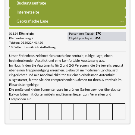
Buchungsanfrage
Internetseite
Geografische Lage
01824
Königstein
Person pro Tag ab:
17€
Pfaffensteinweg 2
Objekt pro Tag ab:
35€
Telefon: 035022/ 41420
10 Betten + zusätzlich Aufbettung
Unser Ferienhaus zeichnet sich durch eine zentrale, ruhige Lage, einen
beeindruckenden Ausblick und eine komfortable Ausstattung aus.
Im Haus finden Sie Apartments für 2 und 2-5 Personen, die Sie jeweils separat
über einen Treppenaufgang erreichen. Liebevoll im modernen Landhausstil
eingerichtet und mit Annehmlichkeiten für einen erholsamen Aufenthalt
ausgestattet, bieten Sie den entsprechenden Rahmen für Ihren Aufenthalt im
Elbsandsteingebirge.
Die große und kleine Sonnenterrasse im grünen Garten bzw. der überdachte
Balkon laden mit Gartenmöbeln und Sonnenliegen zum Verweilen und
Entspannen ein.