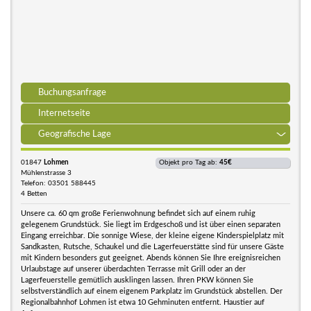
Buchungsanfrage
Internetseite
Geografische Lage
01847
Lohmen
Objekt pro Tag ab:
45€
Mühlenstrasse 3
Telefon: 03501 588445
4 Betten
Unsere ca. 60 qm große Ferienwohnung befindet sich auf einem ruhig
gelegenem Grundstück. Sie liegt im Erdgeschoß und ist über einen separaten
Eingang erreichbar. Die sonnige Wiese, der kleine eigene Kinderspielplatz mit
Sandkasten, Rutsche, Schaukel und die Lagerfeuerstätte sind für unsere Gäste
mit Kindern besonders gut geeignet. Abends können Sie Ihre ereignisreichen
Urlaubstage auf unserer überdachten Terrasse mit Grill oder an der
Lagerfeuerstelle gemütlich ausklingen lassen. Ihren PKW können Sie
selbstverständlich auf einem eigenem Parkplatz im Grundstück abstellen. Der
Regionalbahnhof Lohmen ist etwa 10 Gehminuten entfernt. Haustier auf