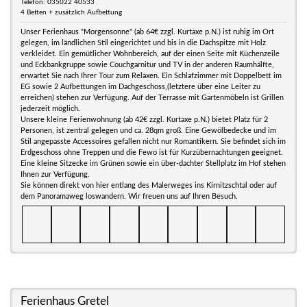
Telefon: 035022 40533
4 Betten + zusätzlich Aufbettung
Unser Ferienhaus "Morgensonne" (ab 64€ zzgl. Kurtaxe p.N.) ist ruhig im Ort
gelegen, im ländlichen Stil eingerichtet und bis in die Dachspitze mit Holz
verkleidet. Ein gemütlicher Wohnbereich, auf der einen Seite mit Küchenzeile
und Eckbankgruppe sowie Couchgarnitur und TV in der anderen Raumhälfte,
erwartet Sie nach Ihrer Tour zum Relaxen. Ein Schlafzimmer mit Doppelbett im
EG sowie 2 Aufbettungen im Dachgeschoss,(letztere über eine Leiter zu
erreichen) stehen zur Verfügung. Auf der Terrasse mit Gartenmöbeln ist Grillen
jederzeit möglich.
Unsere kleine Ferienwohnung (ab 42€ zzgl. Kurtaxe p.N.) bietet Platz für 2
Personen, ist zentral gelegen und ca. 28qm groß. Eine Gewölbedecke und im
Stil angepasste Accessoires gefallen nicht nur Romantikern. Sie befindet sich im
Erdgeschoss ohne Treppen und die Fewo ist für Kurzübernachtungen geeignet.
Eine kleine Sitzecke im Grünen sowie ein über-dachter Stellplatz im Hof stehen
Ihnen zur Verfügung.
Sie können direkt von hier entlang des Malerweges ins Kirnitzschtal oder auf
dem Panoramaweg loswandern. Wir freuen uns auf Ihren Besuch.
Ferienhaus Gretel