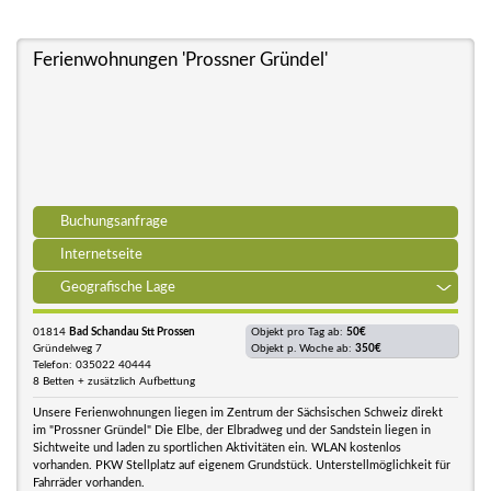
Ferienwohnungen 'Prossner Gründel'
Buchungsanfrage
Internetseite
Geografische Lage
01814
Bad Schandau Stt Prossen
Objekt pro Tag ab:
50€
Gründelweg 7
Objekt p. Woche ab:
350€
Telefon: 035022 40444
8 Betten + zusätzlich Aufbettung
Unsere Ferienwohnungen liegen im Zentrum der Sächsischen Schweiz direkt
im "Prossner Gründel" Die Elbe, der Elbradweg und der Sandstein liegen in
Sichtweite und laden zu sportlichen Aktivitäten ein. WLAN kostenlos
vorhanden. PKW Stellplatz auf eigenem Grundstück. Unterstellmöglichkeit für
Fahrräder vorhanden.