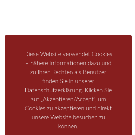
Aktivitäten
Camping
Bastei
Malerweg
Nationalpark
Affensteine
Schrammsteine
Weiße Flotte
Bad Schandau
Wehlen
Rathen
Hohnstein
Königstein
Kirnitzschtal
Wellness
Boofen
Mediathek
Diese Website verwendet Cookies
– nähere Informationen dazu und
zu Ihren Rechten als Benutzer
finden Sie in unserer
Datenschutzerklärung. Klicken Sie
auf „Akzeptieren/Accept“, um
Cookies zu akzeptieren und direkt
unsere Website besuchen zu
Start
/
Region
/
Fragen+Antworten
/
Unterkunft
/
Aktivitäten
können.
/
Kontakt
/
Impressum