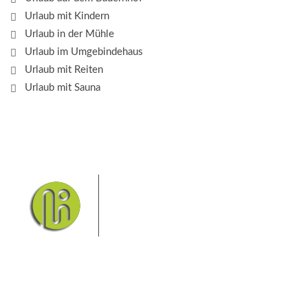
Urlaub mit Kindern
Urlaub in der Mühle
Urlaub im Umgebindehaus
Urlaub mit Reiten
Urlaub mit Sauna
Das Elbsandsteingebirge mit
seinem Nationalpark Sächsische
Schweiz und dem Nationalpark
Böhmische Schweiz sind ein
Eldorado für Wanderer und
Aktivurlauber. Hier finden Sie Informationen zum
Wandern, Klettern, Biken, Boofen, Wassersport und