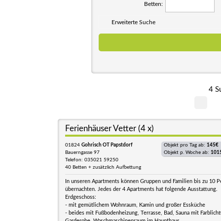
Betten:
Erweiterte Suche
4 S
Ferienhäuser Vetter (4 x)
01824
Gohrisch OT Papstdorf
Objekt pro Tag ab:
145€
Bauerngasse 97
Objekt p. Woche ab:
101
Telefon: 035021 59250
40 Betten + zusätzlich Aufbettung
In unseren Apartments können Gruppen und Familien bis zu 10 
übernachten. Jedes der 4 Apartments hat folgende Ausstattung.
Erdgeschoss:
- mit gemütlichem Wohnraum, Kamin und großer Essküche
- beides mit Fußbodenheizung, Terrasse, Bad, Sauna mit Farblicht
Garderobe, Waschmaschinenraum im Haupthaus