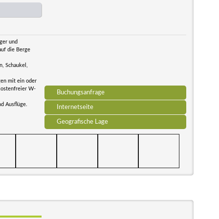
iger und
auf die Berge
n, Schaukel,
en mit ein oder
kostenfreier W-
Buchungsanfrage
d Ausflüge.
Internetseite
Geografische Lage