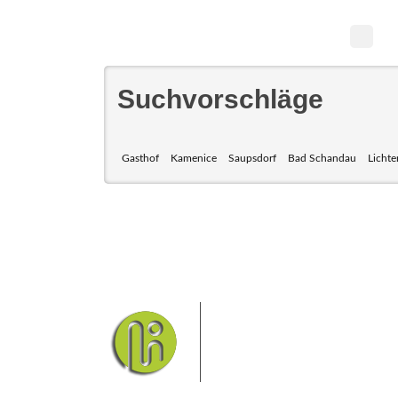
Suchvorschläge
Gasthof
Kamenice
Saupsdorf
Bad Schandau
Lichte
Das Elbsandsteingebirge
Nationalpark Böhmische Sch
Hier finden Sie Informatio