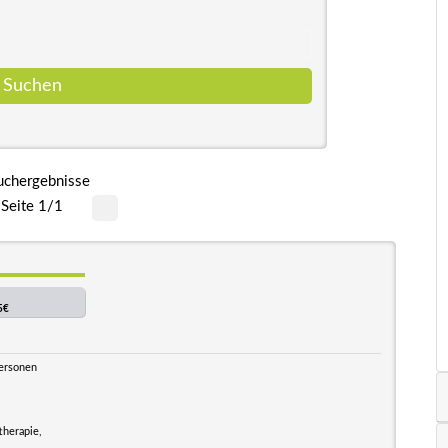
uchergebnisse
Seite 1/1
5€
Personen
therapie,