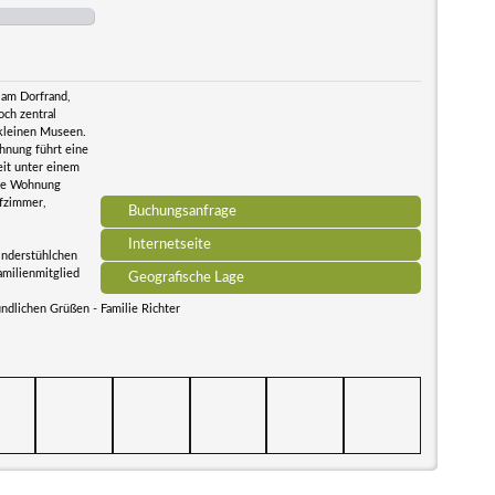
 am Dorfrand,
ch zentral
 kleinen Museen.
ohnung führt eine
eit unter einem
Die Wohnung
afzimmer,
Buchungsanfrage
Internetseite
inderstühlchen
amilienmitglied
Geografische Lage
ndlichen Grüßen - Familie Richter