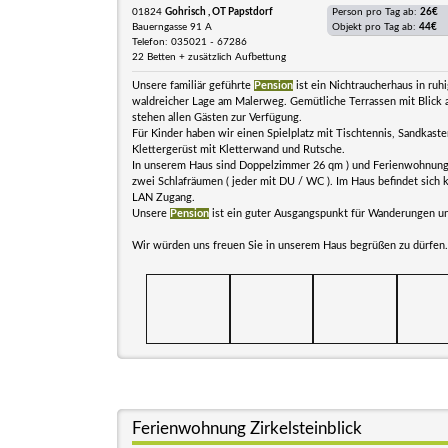
01824
Gohrisch , OT Papstdorf
Person pro Tag ab:
26€
Bauerngasse 91 A
Objekt pro Tag ab:
44€
Telefon: 035021 - 67286
22 Betten + zusätzlich Aufbettung
Unsere familiär geführte
Pension
ist ein Nichtraucherhaus in ruh
waldreicher Lage am Malerweg. Gemütliche Terrassen mit Blick 
stehen allen Gästen zur Verfügung.
Für Kinder haben wir einen Spielplatz mit Tischtennis, Sandkaste
Klettergerüst mit Kletterwand und Rutsche.
In unserem Haus sind Doppelzimmer 26 qm ) und Ferienwohnung
zwei Schlafräumen ( jeder mit DU / WC ). Im Haus befindet sich 
LAN Zugang.
Unsere
Pension
ist ein guter Ausgangspunkt für Wanderungen un
Wir würden uns freuen Sie in unserem Haus begrüßen zu dürfen.
Ferienwohnung Zirkelsteinblick