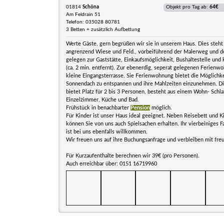
01814
Schöna
Objekt pro Tag ab:
64€
Am Feldrain 51
Telefon: 035028 80781
3 Betten + zusätzlich Aufbettung
Werte Gäste, gern begrüßen wir sie in unserem Haus. Dies steht
angrenzend Wiese und Feld., vorbeiführend der Malerweg und do
gelegen zur Gaststätte, Einkaufsmöglichkeit, Bushaltestelle und
(ca. 2 min. entfernt). Zur ebenerdig, seperat gelegenen Ferienw
kleine Eingangsterrasse. Sie Ferienwohnung bietet die Möglichk
Sonnendach zu entspannen und ihre Mahlzeiten einzunehmen. 
bietet Platz für 2 bis 3 Personen, besteht aus einem Wohn- Schl
Einzelzimmer, Küche und Bad.
Frühstück in benachbarter
Pension
möglich.
Für Kinder ist unser Haus ideal geeignet. Neben Reisebett und K
können Sie von uns auch Spielsachen erhalten. Ihr vierbeiniges F
ist bei uns ebenfalls willkommen.
Wir freuen uns auf ihre Buchungsanfrage und verbleiben mit freu
Für Kurzaufenthalte berechnen wir 39€ (pro Personen).
Auch erreichbar über: 0151 16719960