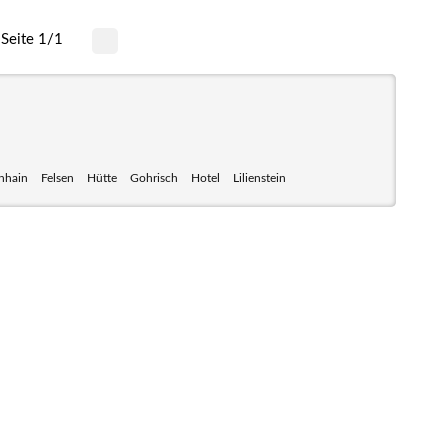
Seite 1/1
nhain
Felsen
Hütte
Gohrisch
Hotel
Lilienstein
 mit seinem Nationalpark Sächsische Schweiz und dem
weiz sind ein Eldorado für Wanderer und Aktivurlauber.
nen zum Wandern, Klettern, Biken, Boofen, Wassersport
und vieles mehr.