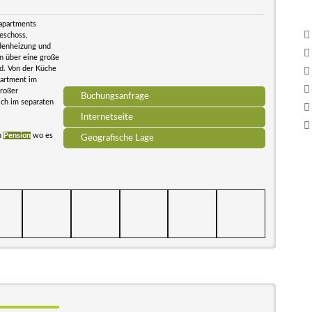
napartments
geschoss,
denheizung und
n über eine große
d. Von der Küche
partment im
großer
Buchungsanfrage
ch im separaten
Internetseite
n
Pension
wo es
Geografische Lage