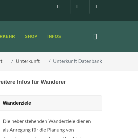
Impressum
0160 99873408
info@elbsandste
RKEHR
SHOP
INFOS
rt
Unterkunft
Unterkunft Datenbank
eitere Infos für Wanderer
Wanderziele
Die nebenstehenden Wanderziele dienen
als Anregung für die Planung von